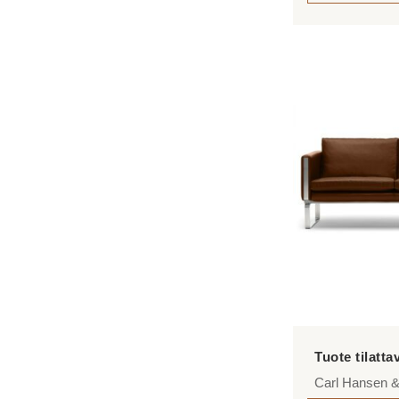
Tällä
tuotteella
on
useampi
muunnelma.
Voit
tehdä
valinnat
tuotteen
sivulla.
Carl Hansen 