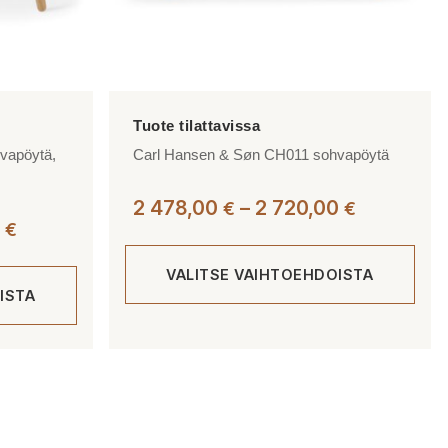
vapöytä,
Carl Hansen & Søn CH011 sohvapöytä
Hintaluok
2 478,00
–
2 720,00
€
€
Hintaluokka:
0
€
2
2
478,00 €
553,00 €
VALITSE VAIHTOEHDOISTA
-
ISTA
-
2
3
720,00 €
Tällä
974,00 €
tuotteella
on
useampi
muunnelma.