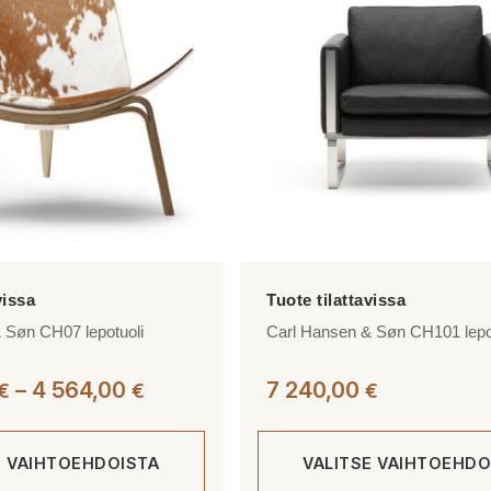
muunnelma.
Voit
tehdä
valinnat
tuotteen
sivulla.
 Søn CH07 lepotuoli
Carl Hansen & Søn CH101 lepo
Hintaluokka:
–
4 564,00
7 240,00
€
€
€
4
005,00 €
E VAIHTOEHDOISTA
VALITSE VAIHTOEHDO
-