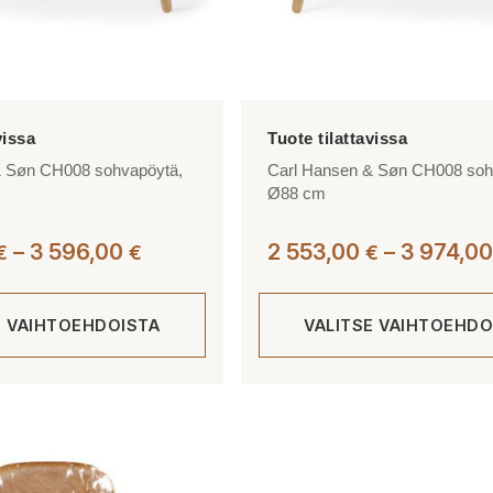
& Søn CH008 sohvapöytä,
Carl Hansen & Søn CH008 soh
Ø88 cm
Hintaluokka:
–
3 596,00
2 553,00
–
3 974,0
€
€
€
2
296,00 €
E VAIHTOEHDOISTA
VALITSE VAIHTOEHDO
-
3
596,00 €
Tällä
tuotteella
on
useampi