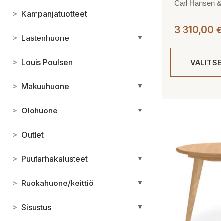
Carl Hansen 
>
Kampanjatuotteet
3 310,00
>
Lastenhuone
▼
>
Louis Poulsen
VALITS
>
Makuuhuone
▼
Tällä
tuotteella
>
Olohuone
▼
on
useampi
>
Outlet
muunnelma.
Voit
>
Puutarhakalusteet
▼
tehdä
valinnat
>
Ruokahuone/keittiö
▼
tuotteen
sivulla.
>
Sisustus
▼