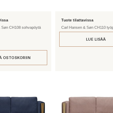
& Søn CH108 sohvapöytä
Carl Hansen & Søn CH110 työ
LUE LISÄÄ
ÄÄ OSTOSKORIIN