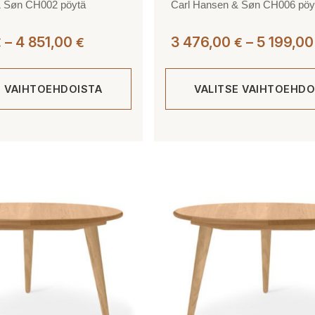
& Søn CH002 pöytä
Carl Hansen & Søn CH006 pöy
Hintaluokka:
–
4 851,00
3 476,00
–
5 199,0
€
€
€
3
310,00 €
E VAIHTOEHDOISTA
VALITSE VAIHTOEHDO
-
4
851,00 €
Tällä
tuotteella
on
useampi
muunnelma.
Voit
tehdä
valinnat
tuotteen
sivulla.