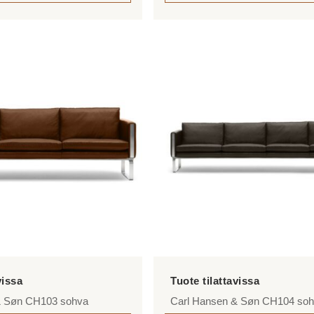
4
564,00 €
Tällä
tuotteella
on
useampi
muunnelma.
Voit
tehdä
valinnat
tuotteen
sivulla.
& Søn CH103 sohva
Carl Hansen & Søn CH104 so