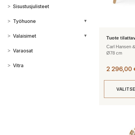
>
Sisustusjulisteet
>
Työhuone
▼
>
Valaisimet
▼
Carl Hansen 
>
Varaosat
Ø78 cm
>
Vitra
2 296,00
VALITS
Tällä
tuotteella
on
useampi