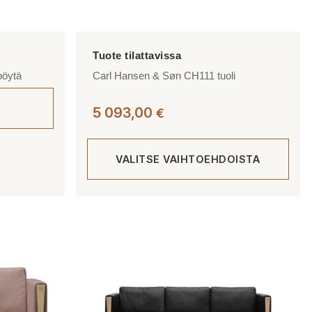
pöytä
Carl Hansen & Søn CH111 tuoli
5 093,00
€
VALITSE VAIHTOEHDOISTA
Tällä
tuotteella
on
useampi
muunnelma.
Voit
tehdä