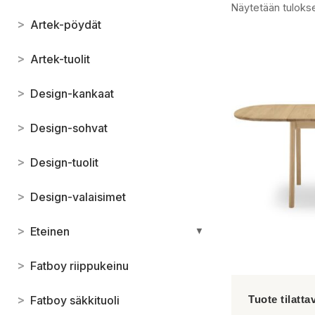
Näytetään tulokse
>
Artek-pöydät
>
Artek-tuolit
>
Design-kankaat
>
Design-sohvat
>
Design-tuolit
>
Design-valaisimet
>
Eteinen
▼
>
Fatboy riippukeinu
>
Fatboy säkkituoli