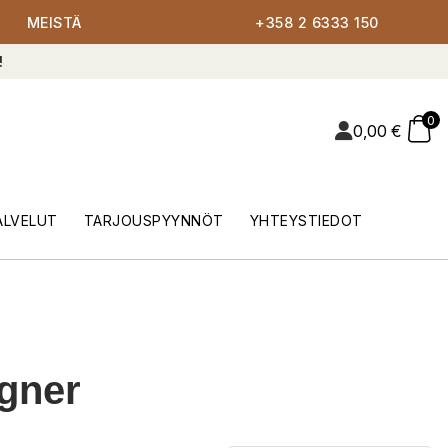
MEISTÄ
+358 2 6333 150
!
0
0,00
€
ALVELUT
TARJOUSPYYNNÖT
YHTEYSTIEDOT
gner