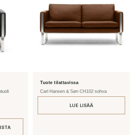
Voit
tehdä
valinnat
tuotteen
sivulla.
tuoli
Carl Hansen & Søn CH102 sohva
LUE LISÄÄ
ISTA