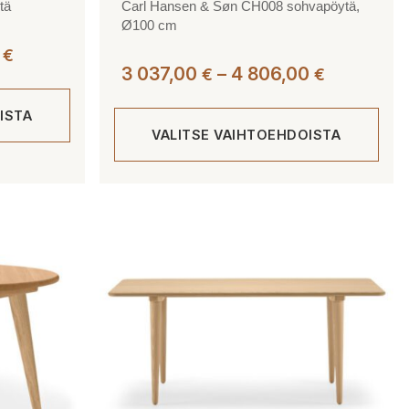
tä
Carl Hansen & Søn CH008 sohvapöytä,
Ø100 cm
Hintaluokka:
0
€
Hintaluok
3 037,00
–
4 806,00
€
€
3
3
476,00 €
ISTA
037,00 €
-
VALITSE VAIHTOEHDOISTA
-
5
4
199,00 €
806,00 €
Tällä
tuotteella
on
useampi
muunnelma.
Voit
tehdä
valinnat
tuotteen
sivulla.