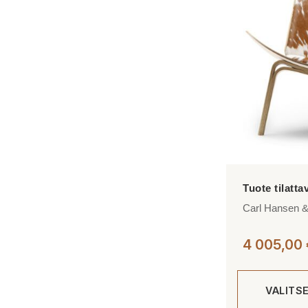
muunnelma.
Voit
tehdä
valinnat
tuotteen
sivulla.
Carl Hansen &
4 005,00
VALITS