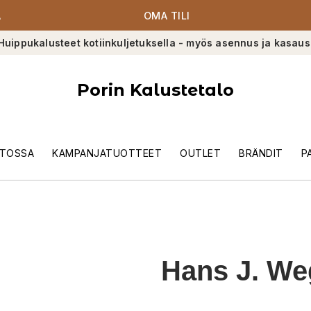
A
OMA TILI
Huippukalusteet kotiinkuljetuksella - myös asennus ja kasaus
Porin Kalustetalo
TOSSA
KAMPANJATUOTTEET
OUTLET
BRÄNDIT
P
Hans J. We