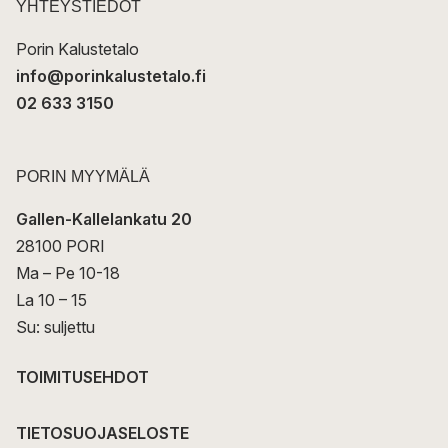
t
YHTEYSTIEDOT
i
Porin Kalustetalo
info@porinkalustetalo.fi
02 633 3150
PORIN MYYMÄLÄ
Gallen-Kallelankatu 20
28100 PORI
Ma – Pe 10-18
La 10 – 15
Su: suljettu
TOIMITUSEHDOT
TIETOSUOJASELOSTE