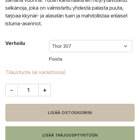
samana vuonna. Tuolin karismaattinen höyrytaivutettu
selkänoja, joka on valmistettu yhdestä palasta puuta,
tarjoaa kkynär- ja alaselän tuen ja mahdollistaa erilaiset
istuma-asennot.
Verhoilu
Poista
Tilaustuote (ei varastossa)
-
+
Carl
Hansen
&
Søn
LISÄÄ OSTOSKORIIN
CH20
tuoli,
musta
LISÄÄ TARJOUSPYYNTÖÖN
tammi