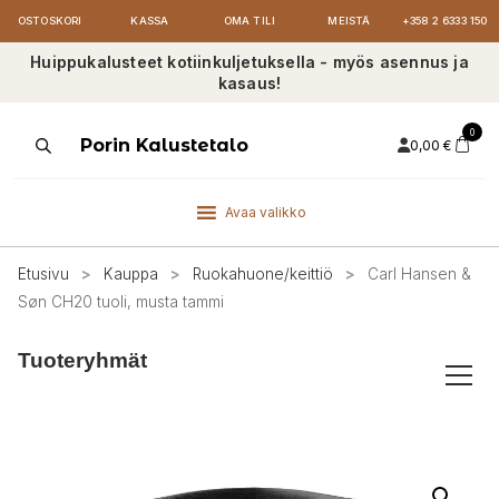
OSTOSKORI
KASSA
OMA TILI
MEISTÄ
+358 2 6333 150
Huippukalusteet kotiinkuljetuksella - myös asennus ja
kasaus!
0
Products
Porin Kalustetalo
0,00
€
search
Avaa valikko
Etusivu
>
Kauppa
>
Ruokahuone/keittiö
>
Carl Hansen &
Søn CH20 tuoli, musta tammi
Tuoteryhmät