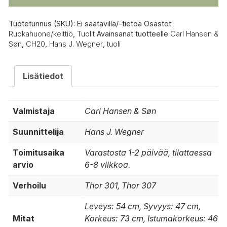
määrä
Tuotetunnus (SKU):
Ei saatavilla/-tietoa
Osastot:
Ruokahuone/keittiö
,
Tuolit
Avainsanat tuotteelle
Carl Hansen &
Søn
,
CH20
,
Hans J. Wegner
,
tuoli
Lisätiedot
Valmistaja
Carl Hansen & Søn
Suunnittelija
Hans J. Wegner
Toimitusaika
Varastosta 1-2 päivää, tilattaessa
arvio
6-8 viikkoa.
Verhoilu
Thor 301, Thor 307
Leveys: 54 cm, Syvyys: 47 cm,
Mitat
Korkeus: 73 cm, Istumakorkeus: 46