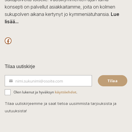
konsepti on palvellut asiakkaitamme, joita on kolmen
sukupolven aikana kertynyt jo kymmeniätuhansia.
Lue
lisää...
F
a
c
Tilaa uutiskirje
e
Tilaa
nimi.sukunimi@osoite.com
b
S
ä
o
Olen lukenut ja hyväksyn
käyttöehdot
.
h
k
o
Tilaa uutiskirjeemme ja saat tietoa uusimmista tarjouksista ja
ö
uutuuksista!
k
p
o
s