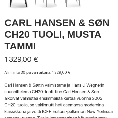
CARL HANSEN & SØN
CH20 TUOLI, MUSTA
TAMMI
1 329,00
€
Alin hinta 30 päivän aikana:
1 329,00
€
Carl Hansen & Søn:n valmistama ja Hans J. Wegnerin
suunnittelema CH20-tuoli. Kun Carl Hansen & Søn
alkoivat valmistaa ensimmäistä kertaa vuonna 2005
CH20-tuolia, se vakiinnutti heti asemansa modernina
klassikkona ja voitti ICFF Editors-palkinnon New Yorkissa