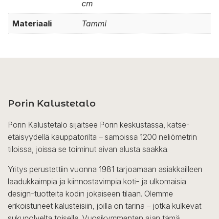
cm
Materiaali
Tammi
Porin Kalustetalo
Porin Kalustetalo sijaitsee Porin keskustassa, katse-
etäisyydellä kauppatorilta – samoissa 1200 neliömetrin
tiloissa, joissa se toiminut aivan alusta saakka.
Yritys perustettiin vuonna 1981 tarjoamaan asiakkailleen
laadukkaimpia ja kiinnostavimpia koti- ja ulkomaisia
design-tuotteita kodin jokaiseen tilaan. Olemme
erikoistuneet kalusteisiin, joilla on tarina – jotka kulkevat
sukupolvelta toiselle. Vuosikymmenten ajan tämä