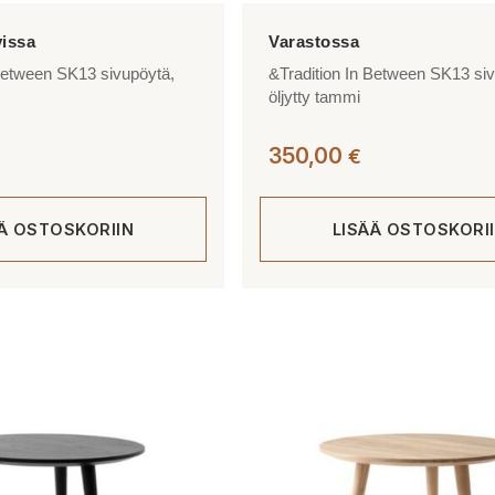
 Between SK13 sivupöytä,
&Tradition In Between SK13 si
öljytty tammi
350,00
€
ÄÄ OSTOSKORIIN
LISÄÄ OSTOSKORI