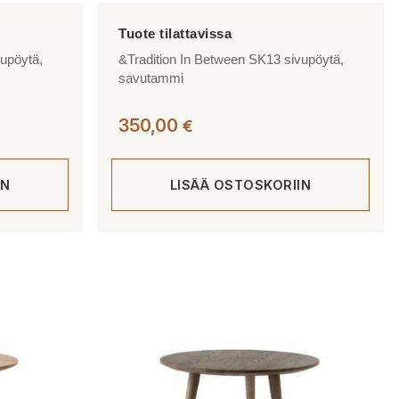
vupöytä,
&Tradition In Between SK13 sivupöytä,
savutammi
350,00
€
IN
LISÄÄ OSTOSKORIIN