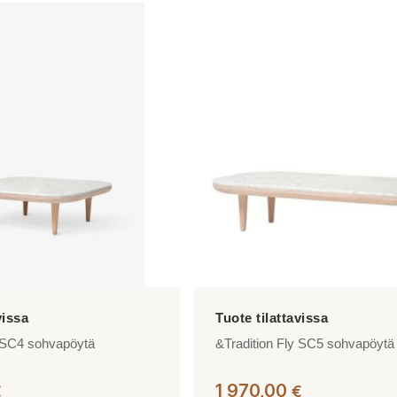
tuotteella
on
useampi
muunnelma.
Voit
tehdä
valinnat
tuotteen
sivulla.
y SC4 sohvapöytä
&Tradition Fly SC5 sohvapöytä
1 970,00
€
€