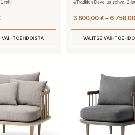
1 rahi
&Tradition Develius sohva, 2-is
3 800,00
–
6 758,0
€
€
E VAIHTOEHDOISTA
VALITSE VAIHTOEHDO
Tällä
tuotteella
on
useampi
muunnelma.
Voit
tehdä
valinnat
tuotteen
sivulla.