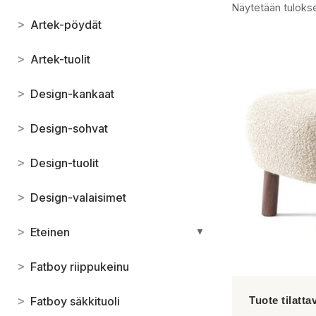
Näytetään tulokse
>
Artek-pöydät
>
Artek-tuolit
>
Design-kankaat
>
Design-sohvat
>
Design-tuolit
>
Design-valaisimet
>
Eteinen
▼
>
Fatboy riippukeinu
>
Fatboy säkkituoli