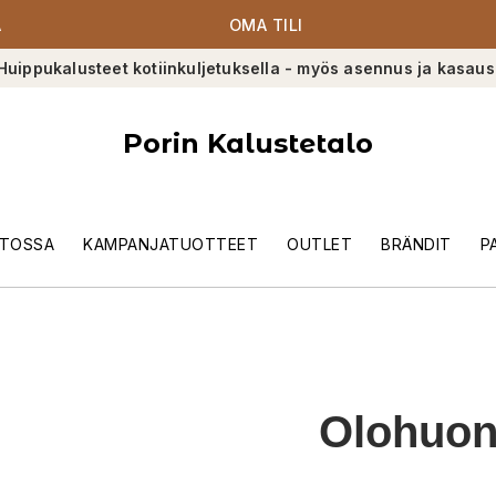
A
OMA TILI
Huippukalusteet kotiinkuljetuksella - myös asennus ja kasaus
Porin Kalustetalo
TOSSA
KAMPANJATUOTTEET
OUTLET
BRÄNDIT
P
Olohuo