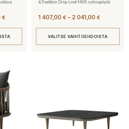
tuttava
&Tradition Drop Leaf HM5 sohvapöytä
Hintaluokka:
Hintaluokk
0
1 407,00
–
2 041,00
€
€
€
3
1
800,00 €
407,00 €
ISTA
VALITSE VAIHTOEHDOISTA
-
-
6
2
758,00 €
041,00 €
Tällä
tuotteella
on
useampi
muunnelma.
Voit
tehdä
valinnat
tuotteen
sivulla.