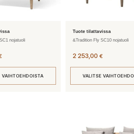
 SC1 nojatuoli
&Tradition Fly SC10 nojatuoli
2 253,00
€
€
E VAIHTOEHDOISTA
VALITSE VAIHTOEHDO
Tällä
tuotteella
on
useampi
muunnelma.
Voit