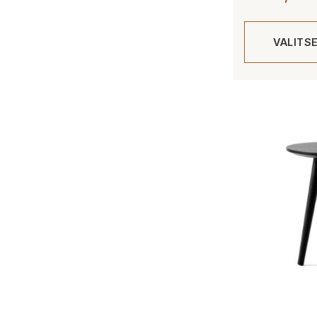
VALITS
Tällä
tuotteella
on
useampi
muunnelma.
Voit
tehdä
valinnat
tuotteen
sivulla.