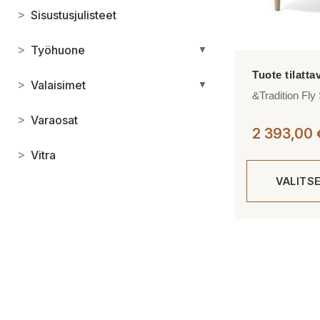
>
Sisustusjulisteet
>
Työhuone
▼
>
Valaisimet
▼
&Tradition Fly
>
Varaosat
2 393,00
>
Vitra
VALITS
Tällä
tuotteella
on
useampi
muunnelma.
Voit