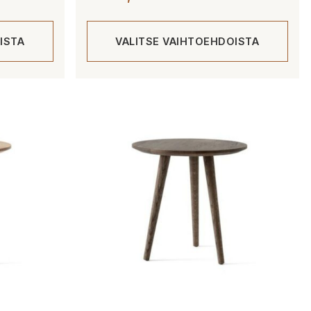
ISTA
VALITSE VAIHTOEHDOISTA
Tällä
tuotteella
on
useampi
muunnelma.
Voit
tehdä
valinnat
tuotteen
sivulla.