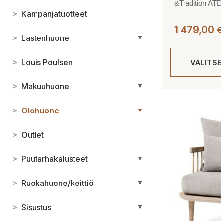
&Tradition ATD
>
Kampanjatuotteet
1 479,00
>
Lastenhuone
▼
>
Louis Poulsen
VALITS
>
Makuuhuone
▼
Tällä
tuotteella
>
Olohuone
▼
on
useampi
>
Outlet
muunnelma.
Voit
>
Puutarhakalusteet
▼
tehdä
valinnat
>
Ruokahuone/keittiö
▼
tuotteen
sivulla.
>
Sisustus
▼