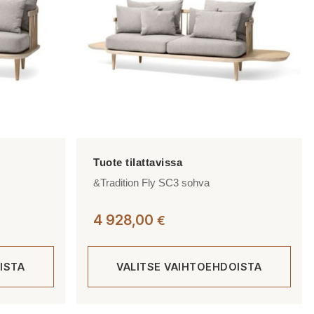
tehdä
valinnat
tuotteen
sivulla.
&Tradition Fly SC3 sohva
4 928,00
€
ISTA
VALITSE VAIHTOEHDOISTA
Tällä