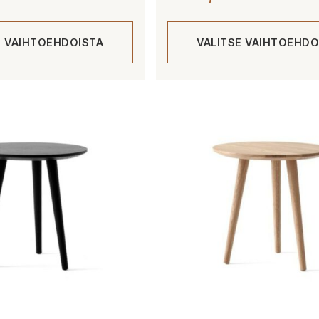
E VAIHTOEHDOISTA
VALITSE VAIHTOEHDO
Tällä
tuotteella
on
useampi
muunnelma.
Voit
tehdä
valinnat
tuotteen
sivulla.