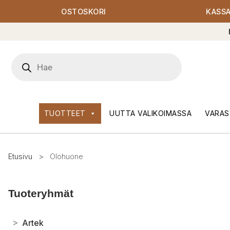
OSTOSKORI
KASS
Products
search
TUOTTEET
UUTTA VALIKOIMASSA
VARAS
Etusivu
>
Olohuone
Tuoteryhmät
>
Artek