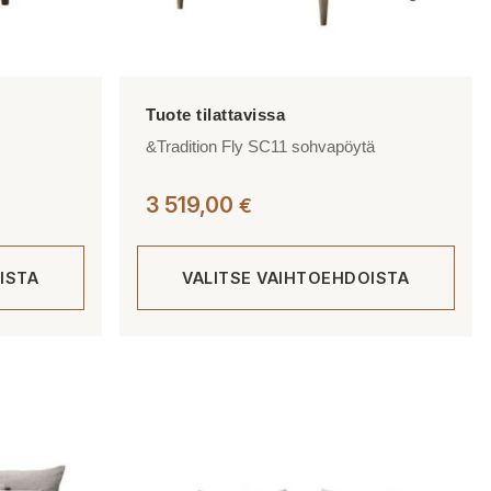
&Tradition Fly SC11 sohvapöytä
3 519,00
€
ISTA
VALITSE VAIHTOEHDOISTA
Tällä
tuotteella
on
useampi
muunnelma.
Voit