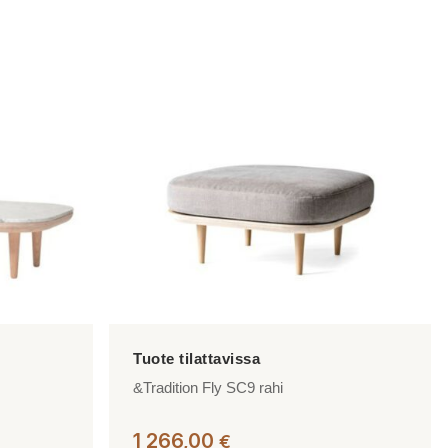
tuotteella
on
useampi
muunnelma.
Voit
tehdä
valinnat
tuotteen
sivulla.
&Tradition Fly SC9 rahi
1 266,00
€