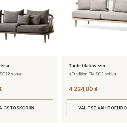
tehdä
valinnat
tuotteen
sivulla.
y SC12 sohva
&Tradition Fly SC2 sohva
4 224,00
€
€
ÄÄ OSTOSKORIIN
VALITSE VAIHTOEHDO
Tällä