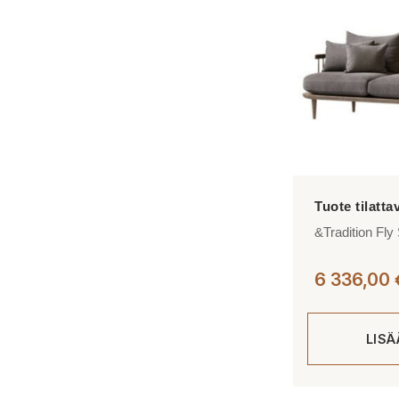
tehdä
valinnat
tuotteen
sivulla.
&Tradition Fl
6 336,00
LIS