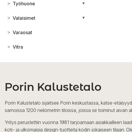
>
Työhuone
▼
>
Valaisimet
▼
>
Varaosat
>
Vitra
Porin Kalustetalo
Porin Kalustetalo sijaitsee Porin keskustassa, katse-etäisyyd
samoissa 1200 neliömetrin tiloissa, joissa se toiminut aivan a
Yritys perustettiin vuonna 1981 tarjoamaan asiakkailleen laa
koti- ja ulkomaisia design-tuotteita kodin jokaiseen tilaan. 