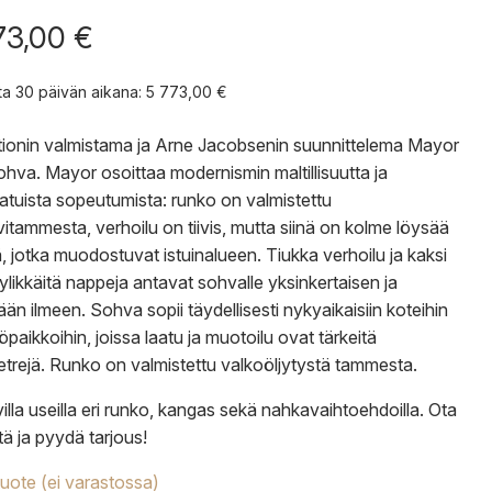
73,00
€
nta 30 päivän aikana:
5 773,00
€
tionin valmistama ja Arne Jacobsenin suunnittelema Mayor
hva. Mayor osoittaa modernismin maltillisuutta ja
aatuista sopeutumista: runko on valmistettu
vitammesta, verhoilu on tiivis, mutta siinä on kolme löysää
, jotka muodostuvat istuinalueen. Tiukka verhoilu ja kaksi
yylikkäitä nappeja antavat sohvalle yksinkertaisen ja
ään ilmeen. Sohva sopii täydellisesti nykyaikaisiin koteihin
öpaikkoihin, joissa laatu ja muotoilu ovat tärkeitä
trejä. Runko on valmistettu valkoöljytystä tammesta.
illa useilla eri runko, kangas sekä nahkavaihtoehdoilla.
Ota
tä
ja
pyydä tarjous
!
tuote (ei varastossa)