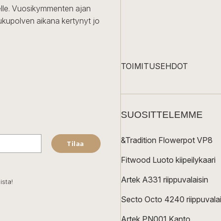
iselle. Vuosikymmenten ajan
ukupolven aikana kertynyt jo
TOIMITUSEHDOT
SUOSITTELEMME
&Tradition Flowerpot VP8
Tilaa
Fitwood Luoto kiipeilykaari
Artek A331 riippuvalaisin
ista!
Secto Octo 4240 riippuvalai
Artek PN001 Kanto