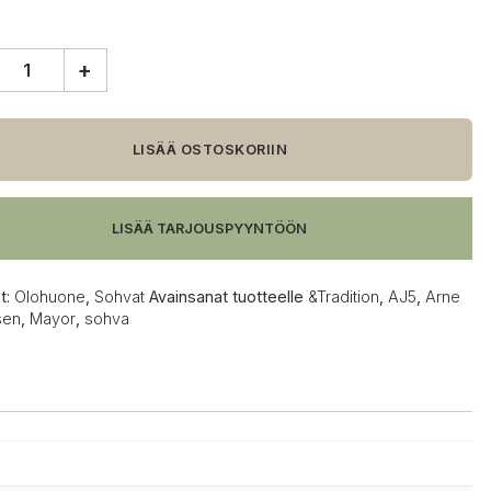
+
tion
LISÄÄ OSTOSKORIIN
LISÄÄ TARJOUSPYYNTÖÖN
t:
Olohuone
,
Sohvat
Avainsanat tuotteelle
&Tradition
,
AJ5
,
Arne
sen
,
Mayor
,
sohva