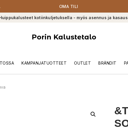
A
OMA TILI
Huippukalusteet kotiinkuljetuksella - myös asennus ja kasaus
Porin Kalustetalo
TOSSA
KAMPANJATUOTTEET
OUTLET
BRÄNDIT
P
hva
&T
S