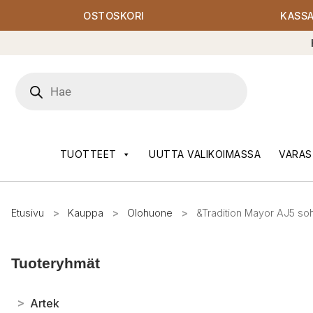
OSTOSKORI
KASS
Products
search
TUOTTEET
UUTTA VALIKOIMASSA
VARAS
Etusivu
>
Kauppa
>
Olohuone
>
&Tradition Mayor AJ5 so
Tuoteryhmät
>
Artek