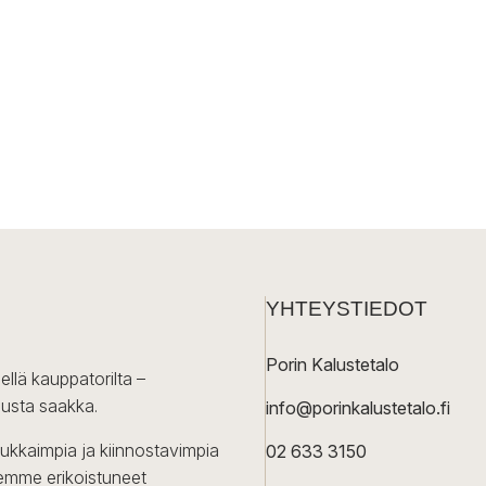
YHTEYSTIEDOT
Porin Kalustetalo
ellä kauppatorilta –
lusta saakka.
info@porinkalustetalo.fi
dukkaimpia ja kiinnostavimpia
02 633 3150
Olemme erikoistuneet