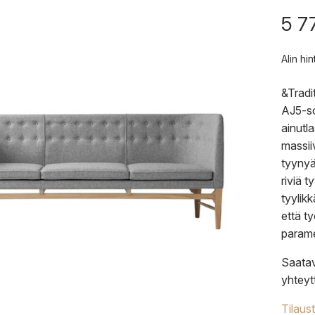
5 7
Alin hi
&Tradi
AJ5-so
ainutl
massii
tyynyä
riviä t
tyylikk
että ty
parame
Saatav
yhteyt
Tilaus