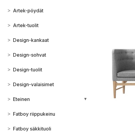
>
Artek-pöydät
>
Artek-tuolit
>
Design-kankaat
>
Design-sohvat
>
Design-tuolit
>
Design-valaisimet
>
Eteinen
▼
>
Fatboy riippukeinu
>
Fatboy säkkituoli