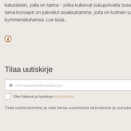
kalusteisiin, joilla on tarina – jotka kulkevat sukupolvelta to
tämä konsepti on palvellut asiakkaitamme, joita on kolmen s
kymmeniätuhansia.
Lue lisää...
Facebook
Tilaa uutiskirje
nimi.sukunimi@osoite.com
S
ä
Olen lukenut ja hyväksyn
käyttöehdot
.
h
k
Tilaa uutiskirjeemme ja saat tietoa uusimmista tarjouksista ja uutuuks
ö
p
o