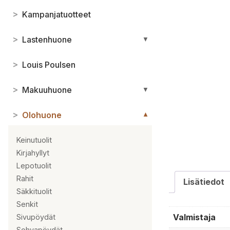
>
Kampanjatuotteet
>
Lastenhuone
▼
>
Louis Poulsen
>
Makuuhuone
▼
>
Olohuone
▼
Keinutuolit
Kirjahyllyt
Lepotuolit
Rahit
Lisätiedot
Säkkituolit
Senkit
Valmistaja
Sivupöydät
Sohvapöydät