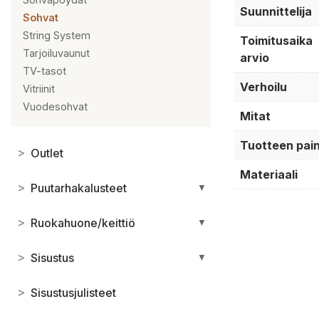
Suunnittelija
Sohvat
String System
Toimitusaika
Tarjoiluvaunut
arvio
TV-tasot
Verhoilu
Vitriinit
Vuodesohvat
Mitat
Tuotteen pai
>
Outlet
Materiaali
>
Puutarhakalusteet
▼
>
Ruokahuone/keittiö
▼
>
Sisustus
▼
>
Sisustusjulisteet