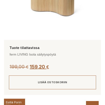
ferm LIVING Isola säilytyspöytä
199,00
159,20
€
€
LISÄÄ OSTOSKORIIN
Esillä Porin