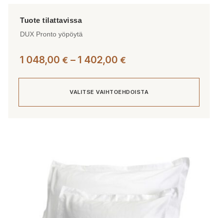
DUX Pronto yöpöytä
Hintaluokka:
1 048,00
–
1 402,00
€
€
1
048,00 €
VALITSE VAIHTOEHDOISTA
-
1
402,00 €
Tällä
tuotteella
on
useampi
muunnelma.
Voit
tehdä
valinnat