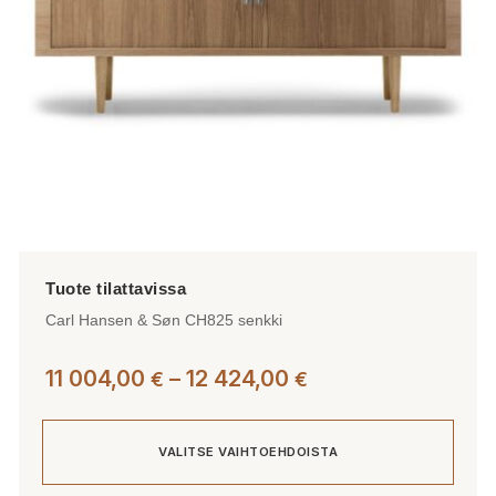
tuotteen
sivulla.
Carl Hansen & Søn CH825 senkki
Hintaluokka:
11 004,00
–
12 424,00
€
€
11
004,00 €
VALITSE VAIHTOEHDOISTA
-
12