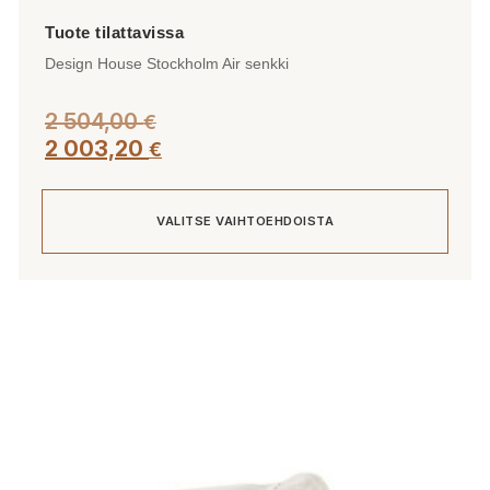
Design House Stockholm Air senkki
2 504,00
€
2 003,20
€
VALITSE VAIHTOEHDOISTA
Tällä
tuotteella
on
useampi
muunnelma.
Voit
tehdä
valinnat