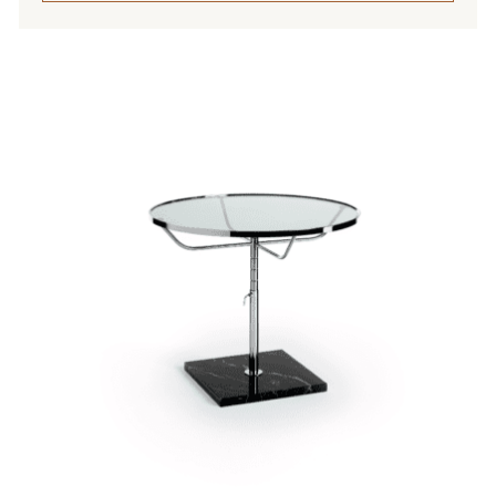
Tällä
tuotteella
on
useampi
muunnelma.
Voit
tehdä
valinnat
tuotteen
sivulla.