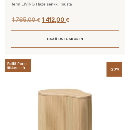
ferm LIVING Haze senkki, musta
1 765,00
1 412,00
€
€
LISÄÄ OSTOSKORIIN
Esillä Porin
liikkeessä
-20%