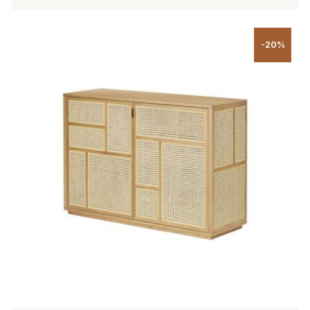
424,00 €
Tällä
tuotteella
-20%
on
useampi
muunnelma.
Voit
tehdä
valinnat
tuotteen
sivulla.