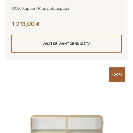
DUX Xupport Plus petauspatja
1 213,00
€
VALITSE VAIHTOEHDOISTA
Tällä
tuotteella
-20%
on
useampi
muunnelma.
Voit
tehdä
valinnat
tuotteen
sivulla.