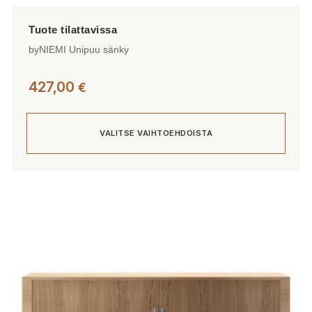
byNIEMI Unipuu sänky
427,00
€
VALITSE VAIHTOEHDOISTA
Tällä
tuotteella
on
useampi
muunnelma.
Voit
tehdä
valinnat