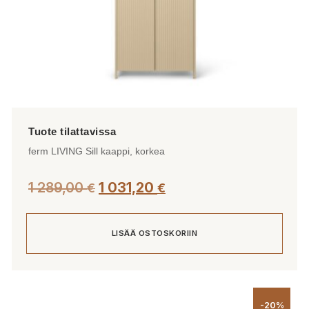
ferm LIVING Sill kaappi, korkea
1 289,00
1 031,20
€
€
LISÄÄ OSTOSKORIIN
-20%