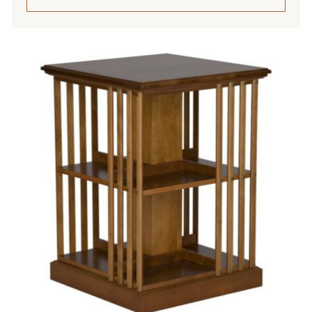
1
845,00 €
Tällä
tuotteella
on
useampi
muunnelma.
Voit
tehdä
valinnat
tuotteen
sivulla.