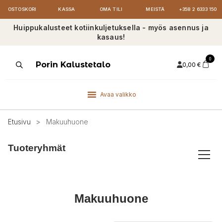
OSTOSKORI
KASSA
OMA TILI
MEISTÄ
+358 2 6333 150
Huippukalusteet kotiinkuljetuksella - myös asennus ja
kasaus!
0
Products
Porin Kalustetalo
0,00
€
search
Avaa valikko
Etusivu
>
Makuuhuone
Tuoteryhmät
Makuuhuone