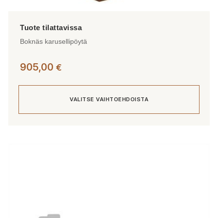
Boknäs karusellipöytä
905,00
€
VALITSE VAIHTOEHDOISTA
Tällä
tuotteella
on
useampi
muunnelma.
Voit
tehdä
valinnat