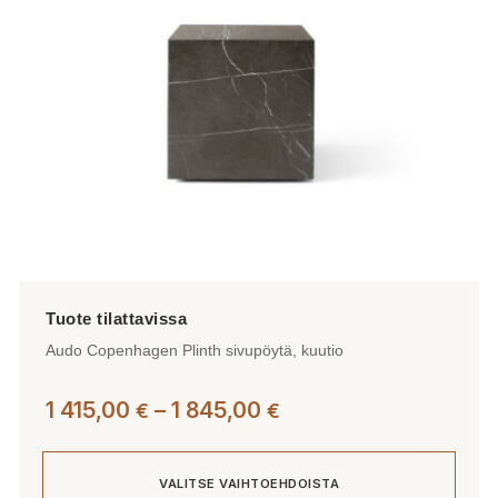
Audo Copenhagen Plinth sivupöytä, kuutio
Hintaluokka:
1 415,00
–
1 845,00
€
€
1
415,00 €
VALITSE VAIHTOEHDOISTA
-