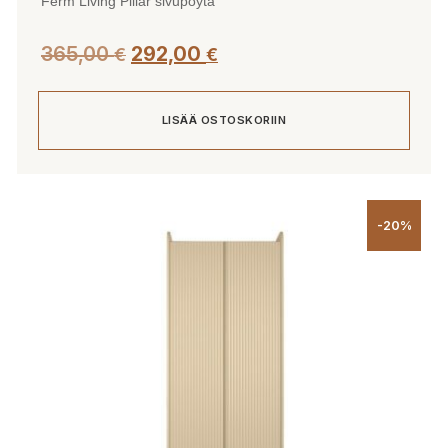
Ferm Living Pillar sivupöytä
365,00
292,00
€
€
LISÄÄ OSTOSKORIIN
-20%