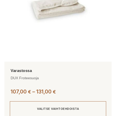
tuotteen
sivulla.
DUX Froteesuoja
Hintaluokka:
107,00
–
131,00
€
€
107,00 €
-
VALITSE VAIHTOEHDOISTA
131,00 €