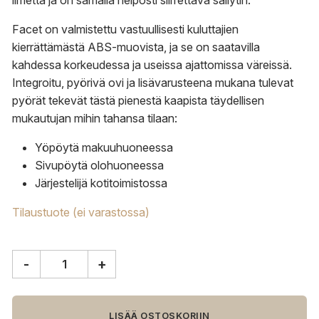
ilmettä ja on samalla helposti siirrettävä säilytin.
Facet on valmistettu vastuullisesti kuluttajien
kierrättämästä ABS-muovista, ja se on saatavilla
kahdessa korkeudessa ja useissa ajattomissa väreissä.
Integroitu, pyörivä ovi ja lisävarusteena mukana tulevat
pyörät tekevät tästä pienestä kaapista täydellisen
mukautujan mihin tahansa tilaan:
Yöpöytä makuuhuoneessa
Sivupöytä olohuoneessa
Järjestelijä kotitoimistossa
Tilaustuote (ei varastossa)
-
+
HAY
Facet
säilytin,
matala,
LISÄÄ OSTOSKORIIN