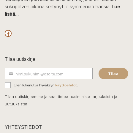
sukupolven aikana kertynyt jo kymmeniätuhansia.
Lue
lisää...
F
a
c
Tilaa uutiskirje
e
Tilaa
nimi.sukunimi@osoite.com
b
S
ä
o
Olen lukenut ja hyväksyn
käyttöehdot
.
h
k
o
Tilaa uutiskirjeemme ja saat tietoa uusimmista tarjouksista ja
ö
uutuuksista!
k
p
o
s
t
YHTEYSTIEDOT
i