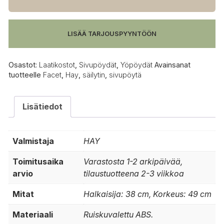
lämmin
valkoinen
määrä
LISÄÄ TARJOUSPYYNTÖÖN
Osastot:
Laatikostot
,
Sivupöydät
,
Yöpöydät
Avainsanat
tuotteelle
Facet
,
Hay
,
säilytin
,
sivupöytä
Lisätiedot
Valmistaja
HAY
Toimitusaika
Varastosta 1-2 arkipäivää,
arvio
tilaustuotteena 2-3 viikkoa
Mitat
Halkaisija: 38 cm, Korkeus: 49 cm
Materiaali
Ruiskuvalettu ABS.