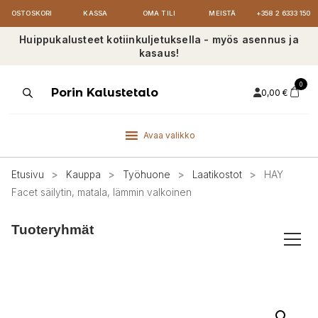
OSTOSKORI
KASSA
OMA TILI
MEISTÄ
+358 2 6333 150
Huippukalusteet kotiinkuljetuksella - myös asennus ja
kasaus!
0
Products
Porin Kalustetalo
0,00
€
search
Avaa valikko
Etusivu
>
Kauppa
>
Työhuone
>
Laatikostot
>
HAY
Facet säilytin, matala, lämmin valkoinen
Tuoteryhmät