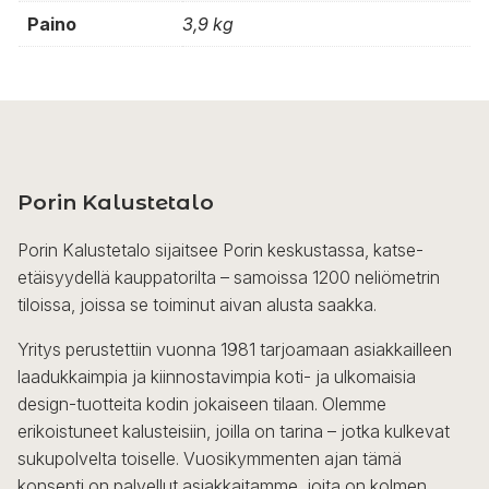
Paino
3,9 kg
Porin Kalustetalo
Porin Kalustetalo sijaitsee Porin keskustassa, katse-
etäisyydellä kauppatorilta – samoissa 1200 neliömetrin
tiloissa, joissa se toiminut aivan alusta saakka.
Yritys perustettiin vuonna 1981 tarjoamaan asiakkailleen
laadukkaimpia ja kiinnostavimpia koti- ja ulkomaisia
design-tuotteita kodin jokaiseen tilaan. Olemme
erikoistuneet kalusteisiin, joilla on tarina – jotka kulkevat
sukupolvelta toiselle. Vuosikymmenten ajan tämä
konsepti on palvellut asiakkaitamme, joita on kolmen