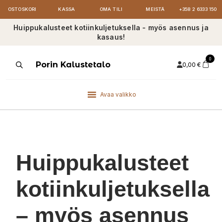
OSTOSKORI
KASSA
OMA TILI
MEISTÄ
+358 2 6333 150
Huippukalusteet kotiinkuljetuksella - myös asennus ja
kasaus!
0
Products
Porin Kalustetalo
0,00
€
search
Avaa valikko
Huippukalusteet
kotiinkuljetuksella
– myös asennus