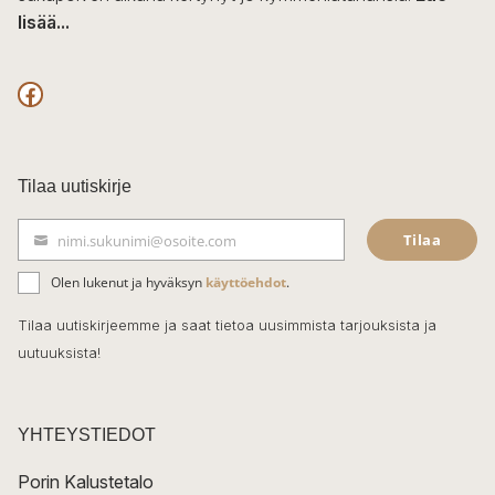
lisää...
F
a
c
Tilaa uutiskirje
e
Tilaa
nimi.sukunimi@osoite.com
S
b
ä
Olen lukenut ja hyväksyn
käyttöehdot
.
o
h
k
o
Tilaa uutiskirjeemme ja saat tietoa uusimmista tarjouksista ja
ö
uutuuksista!
k
p
o
s
t
YHTEYSTIEDOT
i
Porin Kalustetalo