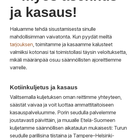
ja kasaus!
Haluamme tehdä sisustamisesta sinulle
mahdollisimman vaivatonta. Kun pyydät meiltä
tarjouksen
, toimitamme ja kasaamme kalusteet
valmiiksi kotonasi tai toimistollasi täysin veloituksetta,
mikäli määränpää osuu säännöllisten ajoreittiemme
varrelle.
Kotiinkuljetus ja kasaus
Valitsemalla kuljetuksen oman reittimme yhteyteen,
säästät vaivaa ja voit luottaa ammattitaitoiseen
kasauspalveluumme. Porin seudulla palvelemme
joustavasti päivittäin, ja muualle Etelä-Suomeen
kuljetamme säännöllisen aikataulun mukaisesti: Turun
seudulle parillisina tiistaina ja Tampere–Helsinki-