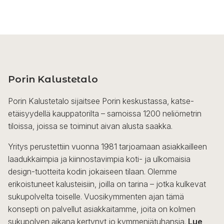
Porin Kalustetalo
Porin Kalustetalo sijaitsee Porin keskustassa, katse-
etäisyydellä kauppatorilta – samoissa 1200 neliömetrin
tiloissa, joissa se toiminut aivan alusta saakka.
Yritys perustettiin vuonna 1981 tarjoamaan asiakkailleen
laadukkaimpia ja kiinnostavimpia koti- ja ulkomaisia
design-tuotteita kodin jokaiseen tilaan. Olemme
erikoistuneet kalusteisiin, joilla on tarina – jotka kulkevat
sukupolvelta toiselle. Vuosikymmenten ajan tämä
konsepti on palvellut asiakkaitamme, joita on kolmen
sukupolven aikana kertynyt jo kymmeniätuhansia.
Lue