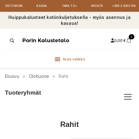
OSTOSKORI
KASSA
OMA TILI
MEISTÄ
+358 2 6333 150
Huippukalusteet kotiinkuljetuksella - myös asennus ja
kasaus!
0
Products
Porin Kalustetalo
0,00
€
search
Avaa valikko
Etusivu
>
Olohuone
>
Rahit
Tuoteryhmät
Rahit