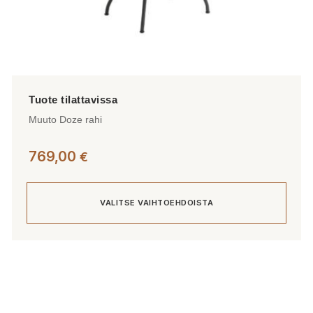
Muuto Doze rahi
769,00
€
VALITSE VAIHTOEHDOISTA
Tällä
tuotteella
on
useampi