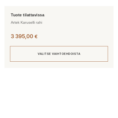
Artek Karuselli rahi
3 395,00
€
VALITSE VAIHTOEHDOISTA
Tällä
tuotteella
on
useampi
muunnelma.
Voit
tehdä
valinnat