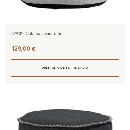
SACKit Cobana Junior rahi
129,00
€
VALITSE VAIHTOEHDOISTA
Tällä
tuotteella
on
useampi
muunnelma.
Voit