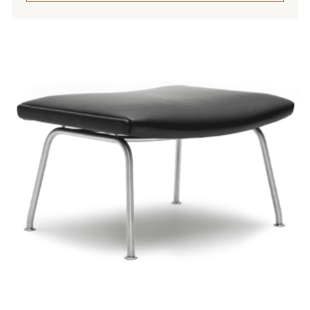
445,00 €
Tällä
tuotteella
on
useampi
muunnelma.
Voit
tehdä
valinnat
tuotteen
sivulla.