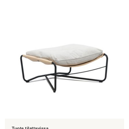
tuotteella
on
useampi
muunnelma.
Voit
tehdä
valinnat
tuotteen
sivulla.