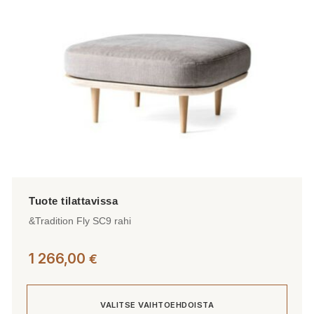
valinnat
tuotteen
sivulla.
&Tradition Fly SC9 rahi
1 266,00
€
VALITSE VAIHTOEHDOISTA