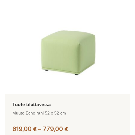
Voit
tehdä
valinnat
tuotteen
sivulla.
Muuto Echo rahi 52 x 52 cm
Hintaluokka:
619,00
–
779,00
€
€