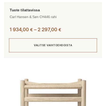
Carl Hansen & Søn CH446 rahi
Hintaluokka:
1 934,00
–
2 297,00
€
€
1
934,00 €
VALITSE VAIHTOEHDOISTA
-
2
297,00 €
Tällä
tuotteella
on
useampi
muunnelma.
Voit
tehdä
valinnat