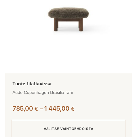
tuotteen
sivulla.
Audo Copenhagen Brasilia rahi
Hintaluokka:
785,00
–
1 445,00
€
€
785,00 €
-
VALITSE VAIHTOEHDOISTA
1