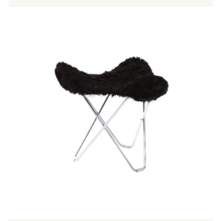
Tällä
tuotteella
on
useampi
muunnelma.
Voit
tehdä
valinnat
tuotteen
sivulla.