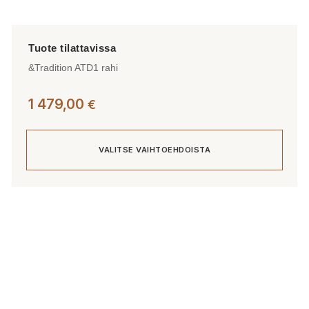
&Tradition ATD1 rahi
1 479,00
€
VALITSE VAIHTOEHDOISTA
Tällä
tuotteella
on
useampi
muunnelma.
Voit
tehdä