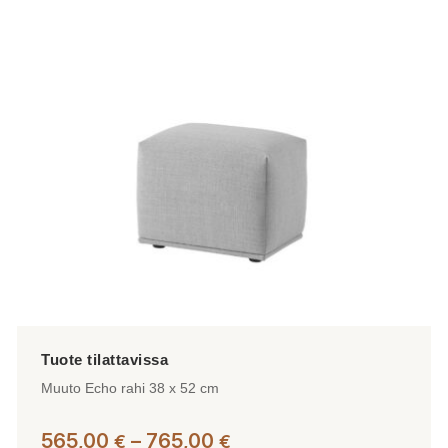
muunnelma.
Voit
tehdä
valinnat
tuotteen
sivulla.
Muuto Echo rahi 38 x 52 cm
Hintaluokka:
565,00
–
765,00
€
€