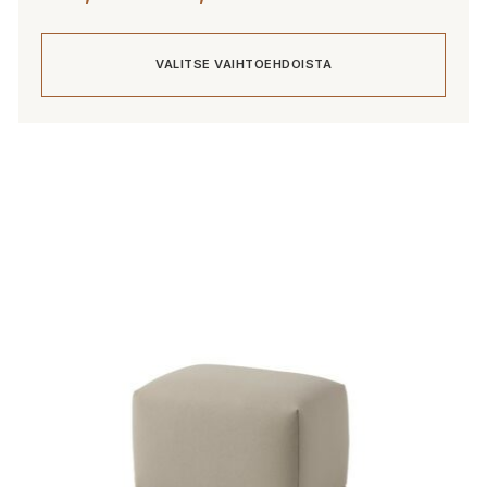
565,00 €
-
VALITSE VAIHTOEHDOISTA
765,00 €
Tällä
tuotteella
on
useampi
muunnelma.
Voit
tehdä
valinnat
tuotteen
sivulla.