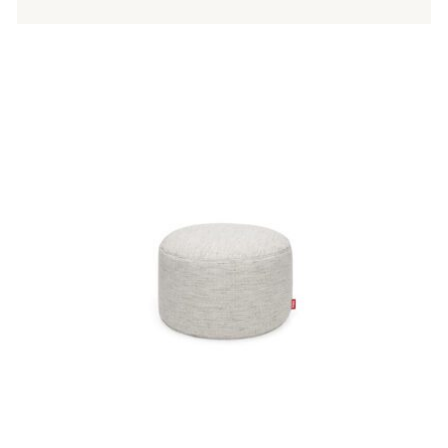
Tällä
tuotteella
on
useampi
muunnelma.
Voit
tehdä
valinnat
tuotteen
sivulla.