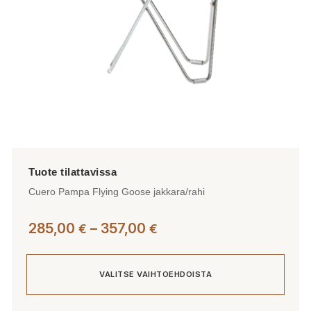
sivulla.
Cuero Pampa Flying Goose jakkara/rahi
Hintaluokka:
285,00
–
357,00
€
€
285,00 €
-
VALITSE VAIHTOEHDOISTA
357,00 €