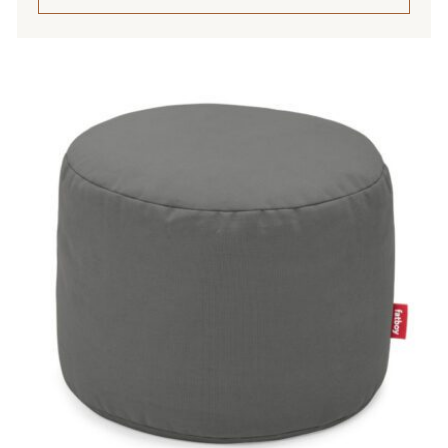
Tällä
tuotteella
on
useampi
muunnelma.
Voit
tehdä
valinnat
tuotteen
sivulla.