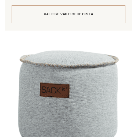
619,00 €
-
VALITSE VAIHTOEHDOISTA
779,00 €
Tällä
tuotteella
on
useampi
muunnelma.
Voit
tehdä
valinnat
tuotteen
sivulla.