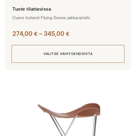
Cuero Iceland Flying Goose jakkara/rahi
Hintaluokka:
274,00
–
345,00
€
€
274,00 €
-
VALITSE VAIHTOEHDOISTA
345,00 €
Tällä
tuotteella
on
useampi
muunnelma.
Voit
tehdä
valinnat
tuotteen