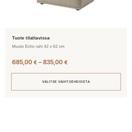
Muuto Echo rahi 42 x 62 cm
Hintaluokka:
685,00
–
835,00
€
€
685,00 €
-
VALITSE VAIHTOEHDOISTA
835,00 €
Tällä
tuotteella
on
useampi
muunnelma.