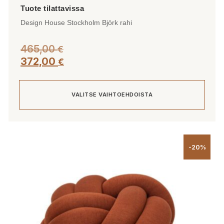
Design House Stockholm Björk rahi
465,00
€
372,00
€
VALITSE VAIHTOEHDOISTA
Tällä
tuotteella
-20%
on
useampi
muunnelma.
Voit
tehdä
valinnat