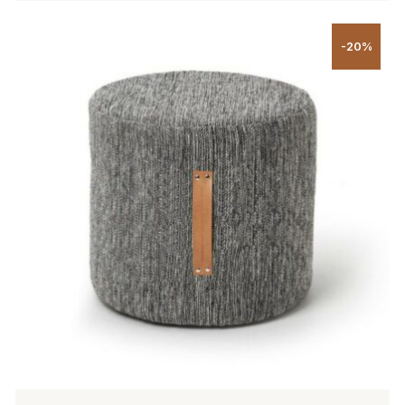
Tällä
tuotteella
-20%
on
useampi
muunnelma.
Voit
tehdä
valinnat
tuotteen
sivulla.