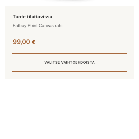
Fatboy Point Canvas rahi
99,00
€
VALITSE VAIHTOEHDOISTA
Tällä
tuotteella
on
useampi
muunnelma.
Voit
tehdä
valinnat