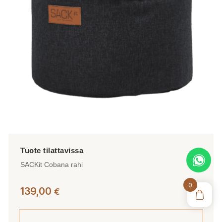
tehdä
valinnat
tuotteen
sivulla.
SACKit Cobana rahi
0
139,00
€