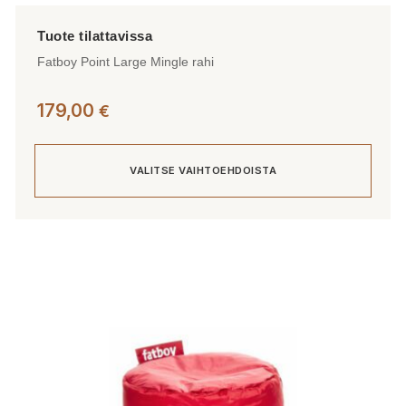
Fatboy Point Large Mingle rahi
179,00
€
VALITSE VAIHTOEHDOISTA
Tällä
tuotteella
on
useampi
muunnelma.
Voit
tehdä
valinnat