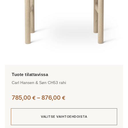
tuotteen
sivulla.
Carl Hansen & Søn CH53 rahi
Hintaluokka:
785,00
–
876,00
€
€
785,00 €
-
VALITSE VAIHTOEHDOISTA
876,00 €