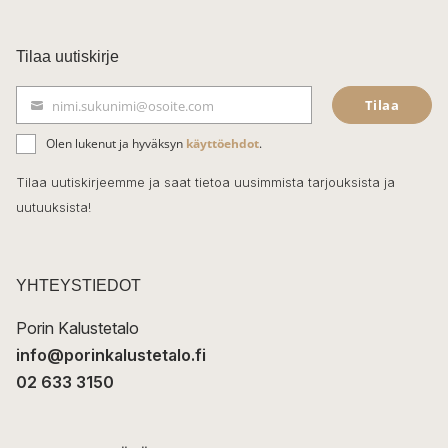
a
c
Tilaa uutiskirje
e
Tilaa
nimi.sukunimi@osoite.com
b
S
ä
o
Olen lukenut ja hyväksyn
käyttöehdot
.
h
k
o
Tilaa uutiskirjeemme ja saat tietoa uusimmista tarjouksista ja
ö
uutuuksista!
k
p
o
s
t
YHTEYSTIEDOT
i
Porin Kalustetalo
info@porinkalustetalo.fi
02 633 3150