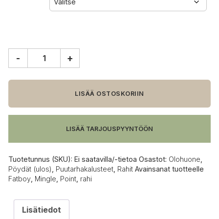
-
+
Fatboy
Point
Large
Mingle
LISÄÄ OSTOSKORIIN
rahi
määrä
LISÄÄ TARJOUSPYYNTÖÖN
Tuotetunnus (SKU):
Ei saatavilla/-tietoa
Osastot:
Olohuone
,
Pöydät (ulos)
,
Puutarhakalusteet
,
Rahit
Avainsanat tuotteelle
Fatboy
,
Mingle
,
Point
,
rahi
Lisätiedot