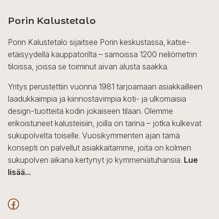
Porin Kalustetalo
Porin Kalustetalo sijaitsee Porin keskustassa, katse-
etäisyydellä kauppatorilta – samoissa 1200 neliömetrin
tiloissa, joissa se toiminut aivan alusta saakka.
Yritys perustettiin vuonna 1981 tarjoamaan asiakkailleen
laadukkaimpia ja kiinnostavimpia koti- ja ulkomaisia
design-tuotteita kodin jokaiseen tilaan. Olemme
erikoistuneet kalusteisiin, joilla on tarina – jotka kulkevat
sukupolvelta toiselle. Vuosikymmenten ajan tämä
konsepti on palvellut asiakkaitamme, joita on kolmen
sukupolven aikana kertynyt jo kymmeniätuhansia.
Lue
lisää...
F