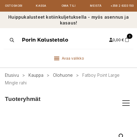
OSTOSKORI
KASSA
OMA TILI
MEISTÄ
+358 2 6333 150
Huippukalusteet kotiinkuljetuksella - myös asennus ja
kasaus!
0
Products
Porin Kalustetalo
0,00
€
search
Avaa valikko
Etusivu
>
Kauppa
>
Olohuone
>
Fatboy Point Large
Mingle rahi
Tuoteryhmät