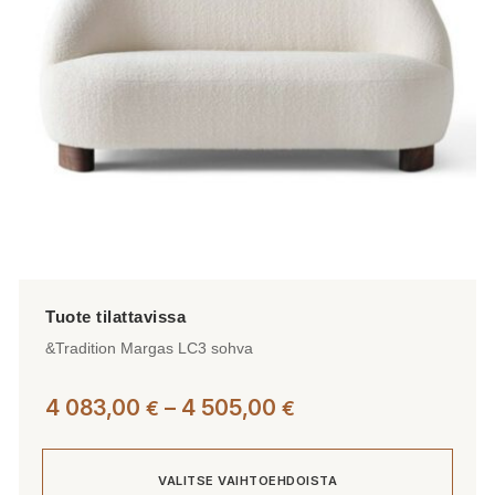
valinnat
tuotteen
sivulla.
&Tradition Margas LC3 sohva
Hintaluokka:
4 083,00
–
4 505,00
€
€
4
083,00 €
VALITSE VAIHTOEHDOISTA
-