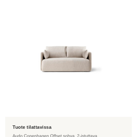
Audo Copenhagen Offset sohva, 2-istuttava