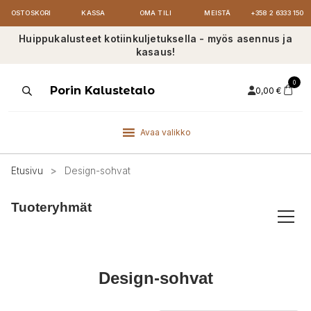
OSTOSKORI
KASSA
OMA TILI
MEISTÄ
+358 2 6333 150
Huippukalusteet kotiinkuljetuksella - myös asennus ja
kasaus!
0
Products
Porin Kalustetalo
0,00
€
search
Avaa valikko
Etusivu
>
Design-sohvat
Tuoteryhmät
Design-sohvat