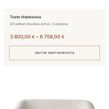
&Tradition Develius sohva, 2-istuttava
Hintaluokka:
3 800,00
–
6 758,00
€
€
3
800,00 €
VALITSE VAIHTOEHDOISTA
-
6
758,00 €
Tällä
tuotteella
on
useampi
muunnelma.
Voit
tehdä