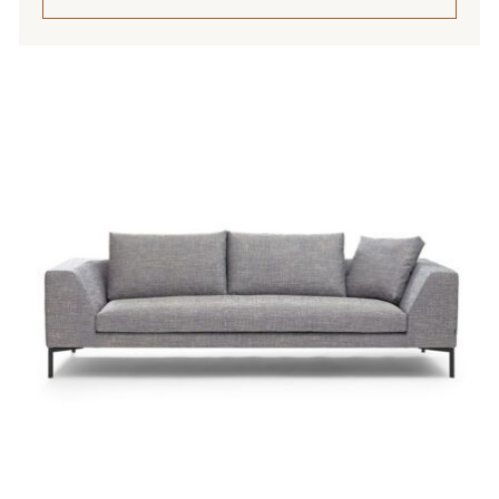
4
505,00 €
Tällä
tuotteella
on
useampi
muunnelma.
Voit
tehdä
valinnat
tuotteen
sivulla.