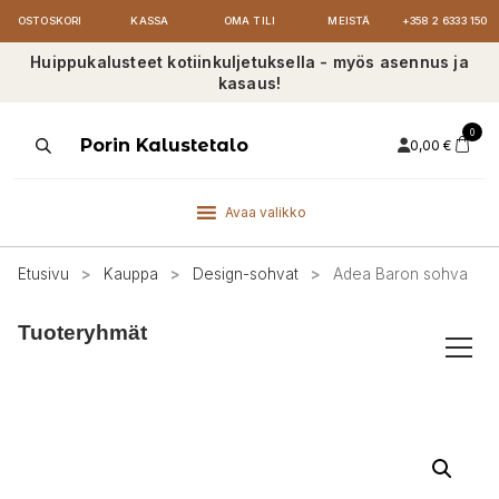
OSTOSKORI
KASSA
OMA TILI
MEISTÄ
+358 2 6333 150
Huippukalusteet kotiinkuljetuksella - myös asennus ja
kasaus!
0
Products
Porin Kalustetalo
0,00
€
search
Avaa valikko
Etusivu
>
Kauppa
>
Design-sohvat
>
Adea Baron sohva
Tuoteryhmät