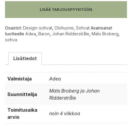
LISÄÄ TARJOUSPYYNTÖÖN
Osastot:
Design-sohvat
,
Olohuone
,
Sohvat
Avainsanat
tuotteelle
Adea
,
Baron
,
Johan Ridderstråle
,
Mats Broberg
,
sohva
Lisätiedot
Valmistaja
Adea
Mats Broberg ja Johan
Suunnittelija
Ridderstråle
Toimitusaika
noin 4 viikkoa
arvio