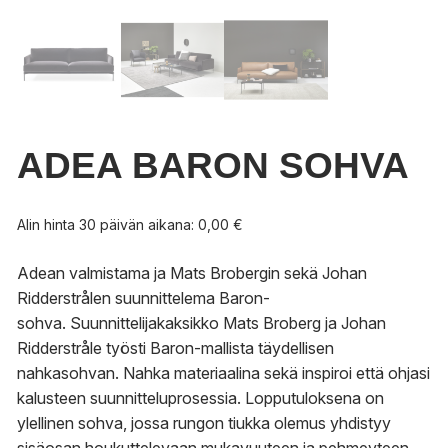
ADEA BARON SOHVA
Alin hinta 30 päivän aikana:
0,00
€
Adean valmistama ja Mats Brobergin sekä Johan
Ridderstrålen suunnittelema Baron-
sohva. Suunnittelijakaksikko Mats Broberg ja Johan
Ridderstråle työsti Baron-mallista täydellisen
nahkasohvan. Nahka materiaalina sekä inspiroi että ohjasi
kalusteen suunnitteluprosessia. Lopputuloksena on
ylellinen sohva, jossa rungon tiukka olemus yhdistyy
sisäosan houkuttelevaan mukavuuteen ja pehmeyteen.