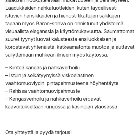
Laadukkaiden nahkatuotteiden, kuten täydellisesti
istuvien hansikkaiden ja hienosti tikattujen salkkujen
tapaan myös Baron-sohva on onnistunut yhdistelmä
visuaalista eleganssia ja käyttömukavuutta. Saumattomat
suuret tyynyt luovat kalusteesta ensiluokkaisen ja
korostavat yhtenäistä, katkeamatonta muotoa ja auttavat
säilyttämään muhkean ilmeen myös käytössä.
– Kiinteä kangas ja nahkaverhoilu
– Istuin ja selkätyynyissä viskoelastinen
vaahtomuoviydin, pintapehmusteena höyhentäyte
– Rahissa vaahtomuovipehmuste
– Kangasverhoilu ja nahkaverhoilu eroavat
kaavoitukseltaan rungossa ja käsinojan yläosassa
Ota yhteyttä
ja
pyydä tarjous
!