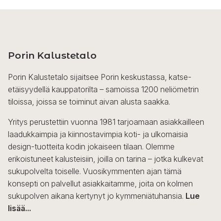
Porin Kalustetalo
Porin Kalustetalo sijaitsee Porin keskustassa, katse-
etäisyydellä kauppatorilta – samoissa 1200 neliömetrin
tiloissa, joissa se toiminut aivan alusta saakka.
Yritys perustettiin vuonna 1981 tarjoamaan asiakkailleen
laadukkaimpia ja kiinnostavimpia koti- ja ulkomaisia
design-tuotteita kodin jokaiseen tilaan. Olemme
erikoistuneet kalusteisiin, joilla on tarina – jotka kulkevat
sukupolvelta toiselle. Vuosikymmenten ajan tämä
konsepti on palvellut asiakkaitamme, joita on kolmen
sukupolven aikana kertynyt jo kymmeniätuhansia.
Lue
lisää...