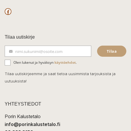
F
a
c
Tilaa uutiskirje
e
Tilaa
nimi.sukunimi@osoite.com
b
S
ä
o
Olen lukenut ja hyväksyn
käyttöehdot
.
h
k
o
Tilaa uutiskirjeemme ja saat tietoa uusimmista tarjouksista ja
ö
uutuuksista!
k
p
o
s
t
YHTEYSTIEDOT
i
Porin Kalustetalo
info@porinkalustetalo.fi