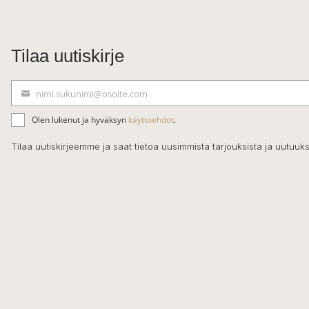
Tilaa uutiskirje
nimi.sukunimi@osoite.com
S
ä
Olen lukenut ja hyväksyn
käyttöehdot
.
h
k
Tilaa uutiskirjeemme ja saat tietoa uusimmista tarjouksista ja uutuuks
ö
p
o
s
t
i