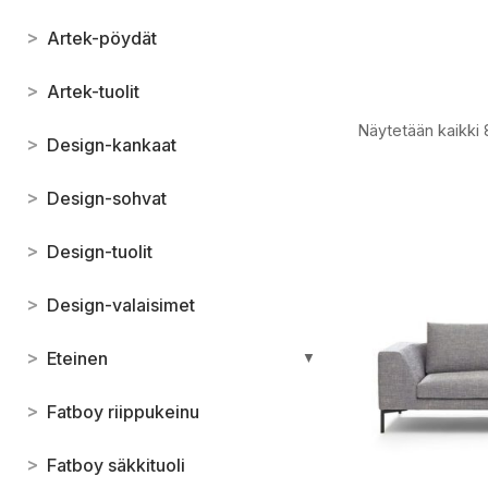
>
Artek-pöydät
>
Artek-tuolit
Näytetään kaikki 
>
Design-kankaat
>
Design-sohvat
>
Design-tuolit
>
Design-valaisimet
>
Eteinen
▼
>
Fatboy riippukeinu
>
Fatboy säkkituoli