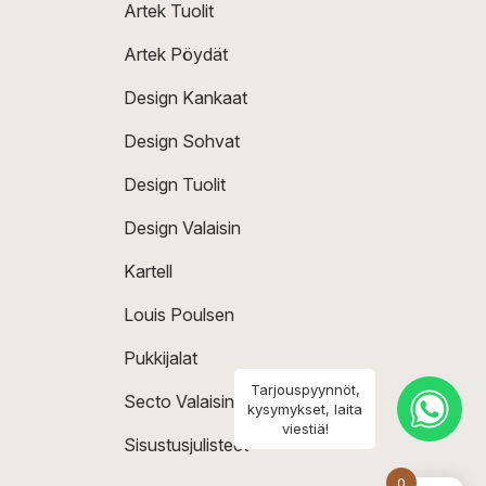
Artek Tuolit
Artek Pöydät
Design Kankaat
Design Sohvat
Design Tuolit
Design Valaisin
Kartell
Louis Poulsen
Pukkijalat
Tarjouspyynnöt,
Secto Valaisin
kysymykset, laita
viestiä!
Sisustusjulisteet
0