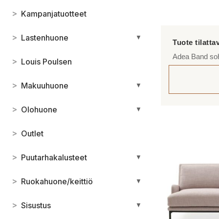
>
Kampanjatuotteet
>
Lastenhuone
▼
Adea Band so
>
Louis Poulsen
>
Makuuhuone
▼
>
Olohuone
▼
>
Outlet
>
Puutarhakalusteet
▼
>
Ruokahuone/keittiö
▼
>
Sisustus
▼