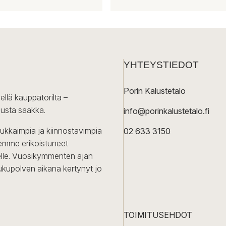
3
174,00 €
Tällä
tuotteella
on
useampi
YHTEYSTIEDOT
muunnelma.
Voit
Porin Kalustetalo
tehdä
ellä kauppatorilta –
valinnat
lusta saakka.
info@porinkalustetalo.fi
tuotteen
sivulla.
dukkaimpia ja kiinnostavimpia
02 633 3150
Olemme erikoistuneet
iselle. Vuosikymmenten ajan
ukupolven aikana kertynyt jo
TOIMITUSEHDOT