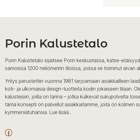
Tällä
tuotteella
on
useampi
Porin Kalustetalo
muunnelma.
Voit
tehdä
Porin Kalustetalo sijaitsee Porin keskustassa, katse-etäisyyd
valinnat
samoissa 1200 neliömetrin tiloissa, joissa se toiminut aivan a
tuotteen
sivulla.
Yritys perustettiin vuonna 1981 tarjoamaan asiakkailleen laa
koti- ja ulkomaisia design-tuotteita kodin jokaiseen tilaan. 
kalusteisiin, joilla on tarina – jotka kulkevat sukupolvelta to
tämä konsepti on palvellut asiakkaitamme, joita on kolmen s
kymmeniätuhansia.
Lue lisää...
Facebook