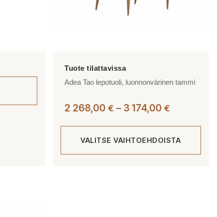
Adea Tao lepotuoli, luonnonvärinen tammi
Hintaluok
2 268,00
–
3 174,00
€
€
2
268,00 €
VALITSE VAIHTOEHDOISTA
-
3
174,00 €
Tällä
tuotteella
on
useampi