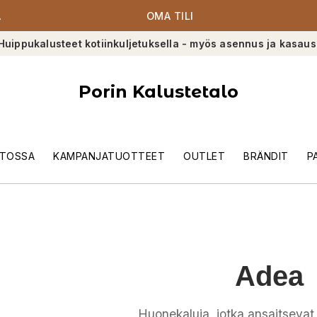
A
OMA TILI
Huippukalusteet kotiinkuljetuksella - myös asennus ja kasaus
Porin Kalustetalo
TOSSA
KAMPANJATUOTTEET
OUTLET
BRÄNDIT
P
Adea
Huonekaluja, jotka ansaitsevat t