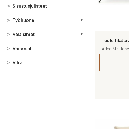
>
Sisustusjulisteet
>
Työhuone
▼
>
Valaisimet
▼
>
Varaosat
Adea Mr. Jon
>
Vitra