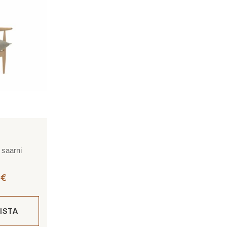
muunnelma.
Voit
tehdä
valinnat
tuotteen
sivulla.
 saarni
Hintaluokka:
0
€
2
268,00 €
ISTA
-