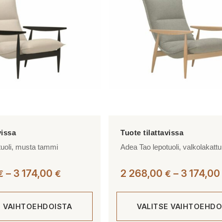
tuoli, musta tammi
Adea Tao lepotuoli, valkolakattu
Hintaluokka:
–
3 174,00
2 268,00
–
3 174,0
€
€
€
2
268,00 €
E VAIHTOEHDOISTA
VALITSE VAIHTOEHDO
-