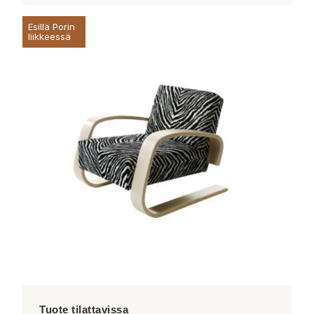
Esillä Porin
liikkeessä