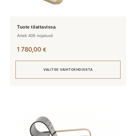
Artek 406 nojatuoli
1 780,00
€
VALITSE VAIHTOEHDOISTA
Tällä
tuotteella
on
useampi
muunnelma.
Voit
tehdä