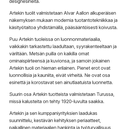
designesineitä.
Artekin tuolit valmistetaan Alvar Aallon alkuperäisen
näkemyksen mukaan modernia tuotantotekniikkaa ja
käsityötaitoa yhdistämällä, pääsääntöisesti koivusta.
Puu Artekin tuoleissa on luonnonmateriaalia,
vaikkakin tarkastettu laadultaan, syyrakenteeltaan ja
väriltään. Metsän puilla on kaikilla omat
ominaispiirteensä ja kuvionsa, ja samoin jokainen
Artekin tuoli on hieman erilainen. Pienet erot ovat
luonnollisia ja kauniita, eivät virheitä. Ne ovat osa
esinettä ja korostavat sen ainutlaatuista luonnetta.
Suurin osa Artekin tuotteista valmistetaan Turussa,
missä kalusteita on tehty 1920-luvulta saakka.
Artekin ja sen kumppaniyrityksien laadukas
suunnittelu, kestävän kehityksen periaatteet,
paikallinen materiaalien hankinta ja työturvallisuus