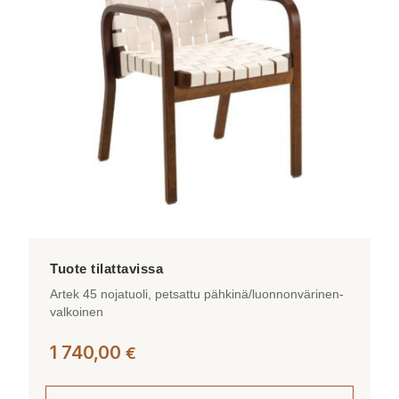
Artek 45 nojatuoli, petsattu pähkinä/luonnonvärinen-
valkoinen
1 740,00
€