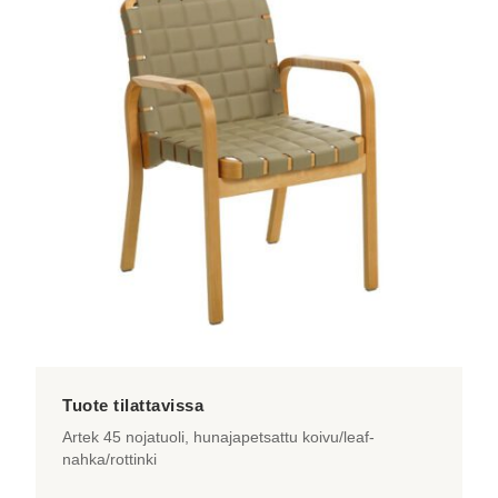
useampi
muunnelma.
Voit
tehdä
valinnat
tuotteen
sivulla.
Artek 45 nojatuoli, hunajapetsattu koivu/leaf-
nahka/rottinki