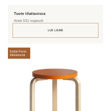
Artek 531 nojatuoli
LUE LISÄÄ
Esillä Porin
liikkeessä