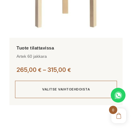
Artek 60 jakkara
Hintaluokka:
265,00
–
315,00
€
€
265,00 €
-
VALITSE VAIHTOEHDOISTA
315,00 €
Tällä
0
tuotteella
on
useampi