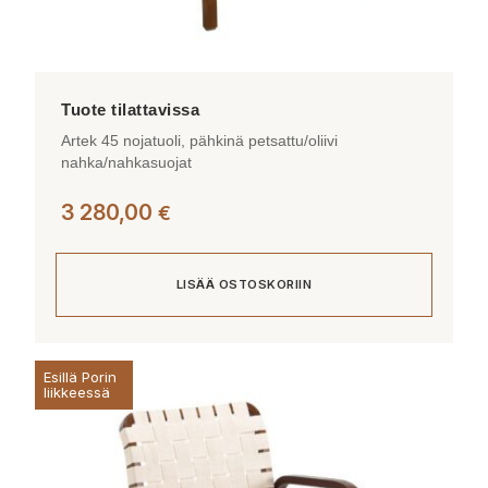
Artek 45 nojatuoli, pähkinä petsattu/oliivi
nahka/nahkasuojat
3 280,00
€
LISÄÄ OSTOSKORIIN
Esillä Porin
liikkeessä