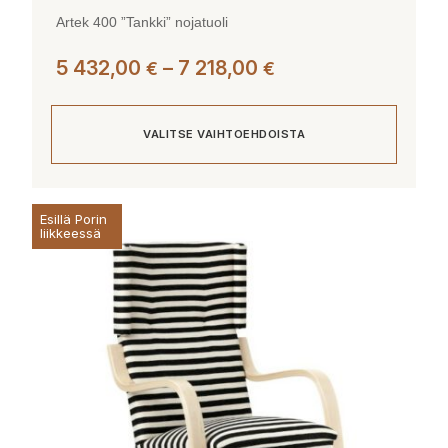
Artek 400 ”Tankki” nojatuoli
Hintaluokka:
5 432,00
–
7 218,00
€
€
5
432,00 €
VALITSE VAIHTOEHDOISTA
-
7
218,00 €
Tällä
Esillä Porin
tuotteella
liikkeessä
on
useampi
muunnelma.
Voit
tehdä
valinnat
tuotteen
sivulla.