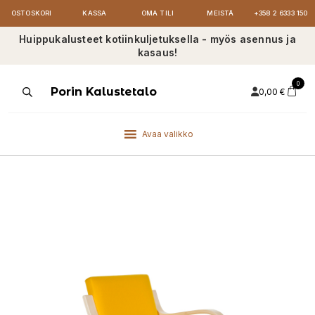
OSTOSKORI
KASSA
OMA TILI
MEISTÄ
+358 2 6333 150
Huippukalusteet kotiinkuljetuksella - myös asennus ja
kasaus!
0
Products
Porin Kalustetalo
0,00
€
search
Avaa valikko