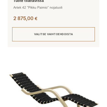
Artek 42 ”Pikku Paimio” nojatuoli
2 875,00
€
VALITSE VAIHTOEHDOISTA
Tällä
tuotteella
on
useampi
muunnelma.
Voit
tehdä
valinnat
tuotteen
sivulla.