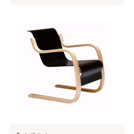
Tällä
tuotteella
on
useampi
muunnelma.
Voit
tehdä
valinnat
tuotteen
sivulla.