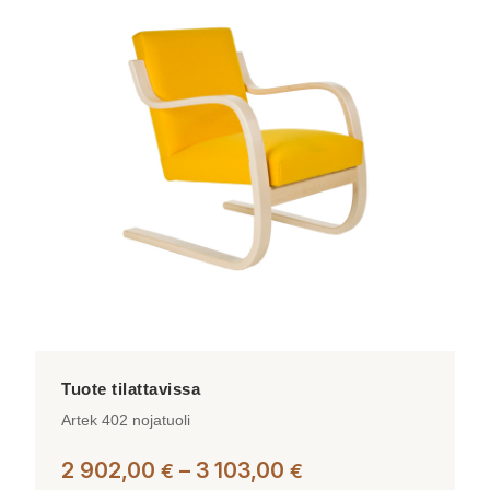
useampi
muunnelma.
Voit
tehdä
valinnat
tuotteen
sivulla.
Artek 402 nojatuoli
Hintaluokka:
2 902,00
–
3 103,00
€
€