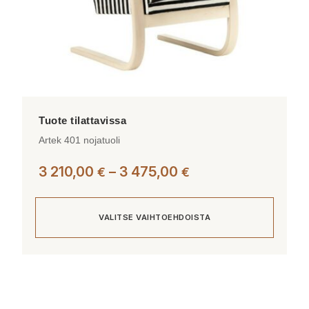
Artek 401 nojatuoli
Hintaluokka:
3 210,00
–
3 475,00
€
€
3
210,00 €
VALITSE VAIHTOEHDOISTA
-
3
475,00 €
Tällä
tuotteella
on