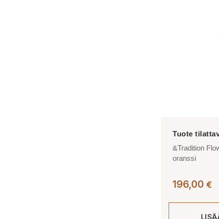
&Tradition Flo
oranssi
196,00
€
LIS