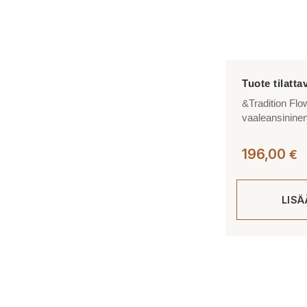
&Tradition Flo
vaaleansinine
196,00
€
LIS