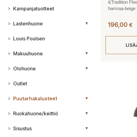
&Tradition Flo
>
Kampanjatuotteet
harmaa-beige
>
Lastenhuone
▼
196,00
€
>
Louis Poulsen
LIS
>
Makuuhuone
▼
>
Olohuone
▼
>
Outlet
>
Puutarhakalusteet
▼
>
Ruokahuone/keittiö
▼
>
Sisustus
▼