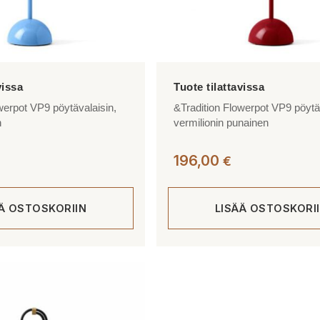
werpot VP9 pöytävalaisin,
&Tradition Flowerpot VP9 pöytä
n
vermilionin punainen
196,00
€
ÄÄ OSTOSKORIIN
LISÄÄ OSTOSKORI