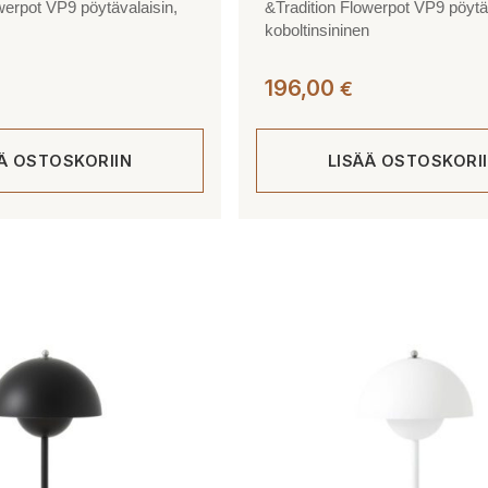
werpot VP9 pöytävalaisin,
&Tradition Flowerpot VP9 pöytä
koboltinsininen
196,00
€
ÄÄ OSTOSKORIIN
LISÄÄ OSTOSKORI