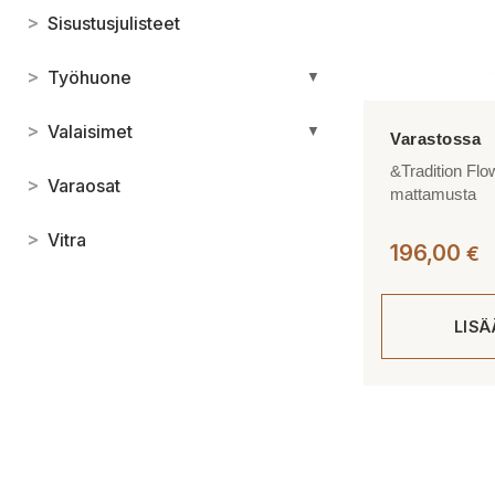
>
Sisustusjulisteet
>
Työhuone
▼
>
Valaisimet
▼
&Tradition Flo
>
Varaosat
mattamusta
>
Vitra
196,00
€
LIS