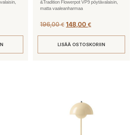
valaisin,
&Tradition Flowerpot VP9 pöytävalaisin,
matta vaaleanharmaa
Alkuperäinen
Nykyinen
196,00
148,00
€
€
hinta
hinta
oli:
on:
IN
LISÄÄ OSTOSKORIIN
196,00 €.
148,00 €.