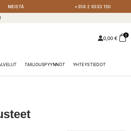
MEISTÄ
+358 2 6333 150
!
0
0,00
€
ALVELUT
TARJOUSPYYNNÖT
YHTEYSTIEDOT
usteet