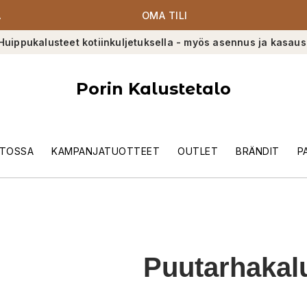
A
OMA TILI
Huippukalusteet kotiinkuljetuksella - myös asennus ja kasaus
Porin Kalustetalo
TOSSA
KAMPANJATUOTTEET
OUTLET
BRÄNDIT
P
Puutarhakal