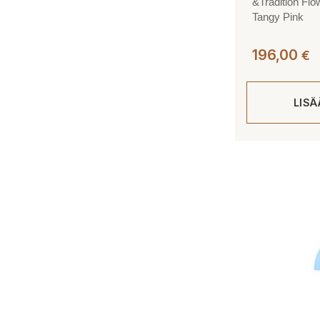
&Tradition Flo
Tangy Pink
196,00
€
LIS