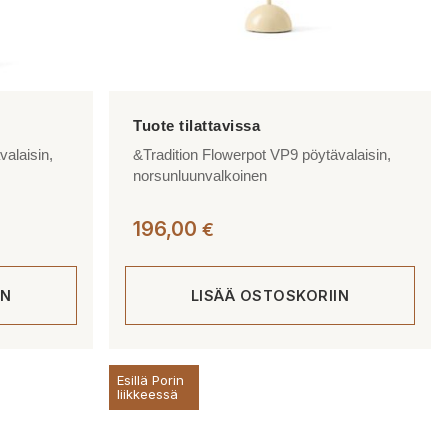
valaisin,
&Tradition Flowerpot VP9 pöytävalaisin,
norsunluunvalkoinen
196,00
€
IN
LISÄÄ OSTOSKORIIN
Esillä Porin
liikkeessä