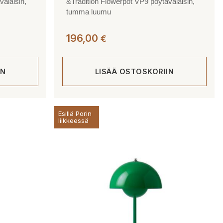
valaisin,
&Tradition Flowerpot VP9 pöytävalaisin,
tumma luumu
196,00
€
IN
LISÄÄ OSTOSKORIIN
Esillä Porin
liikkeessä