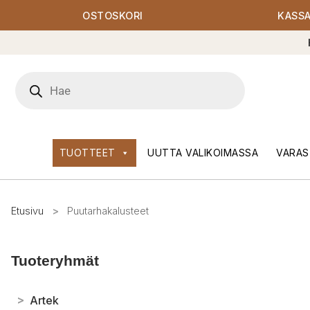
OSTOSKORI
KASS
Products
search
TUOTTEET
UUTTA VALIKOIMASSA
VARAS
Etusivu
>
Puutarhakalusteet
Tuoteryhmät
>
Artek