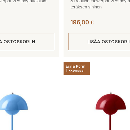
werpot VP9 pöytävalaisin,
&Tradition Flowerpot VP9 pöytä
teräksen sininen
196,00
€
ÄÄ OSTOSKORIIN
LISÄÄ OSTOSKORI
Esillä Porin
liikkeessä