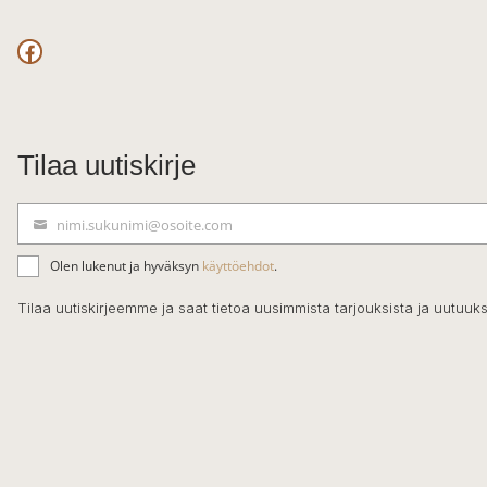
Facebook
Tilaa uutiskirje
nimi.sukunimi@osoite.com
S
ä
Olen lukenut ja hyväksyn
käyttöehdot
.
h
k
Tilaa uutiskirjeemme ja saat tietoa uusimmista tarjouksista ja uutuuks
ö
p
o
s
t
i