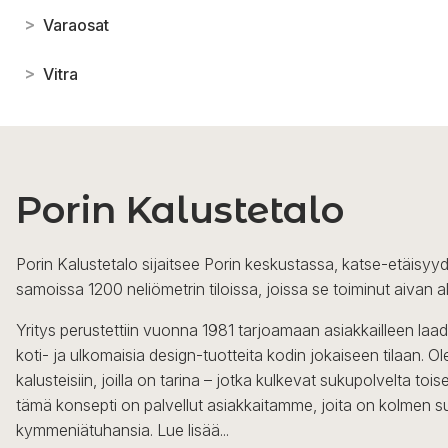
>
Varaosat
>
Vitra
Porin Kalustetalo
Porin Kalustetalo sijaitsee Porin keskustassa, katse-etäisyyd
samoissa 1200 neliömetrin tiloissa, joissa se toiminut aivan a
Yritys perustettiin vuonna 1981 tarjoamaan asiakkailleen laa
koti- ja ulkomaisia design-tuotteita kodin jokaiseen tilaan. 
kalusteisiin, joilla on tarina – jotka kulkevat sukupolvelta to
tämä konsepti on palvellut asiakkaitamme, joita on kolmen s
kymmeniätuhansia.
Lue lisää...