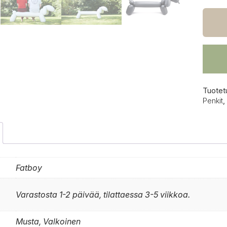
Attack
penkk
määrä
Tuotet
Penkit
,
Fatboy
Varastosta 1-2 päivää, tilattaessa 3-5 viikkoa.
Musta, Valkoinen