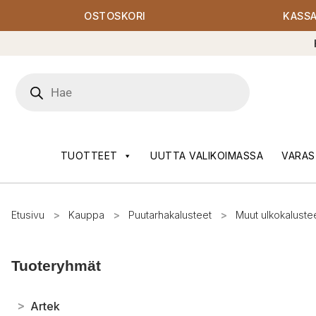
OSTOSKORI
KASS
Products
search
TUOTTEET
UUTTA VALIKOIMASSA
VARAS
Etusivu
>
Kauppa
>
Puutarhakalusteet
>
Muut ulkokaluste
Tuoteryhmät
>
Artek