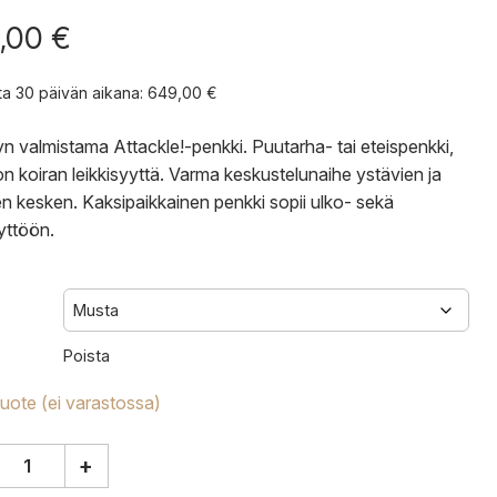
,00
€
nta 30 päivän aikana:
649,00
€
n valmistama Attackle!-penkki. Puutarha- tai eteispenkki,
on koiran leikkisyyttä. Varma keskustelunaihe ystävien ja
n kesken. Kaksipaikkainen penkki sopii ulko- sekä
yttöön.
Poista
tuote (ei varastossa)
+
y