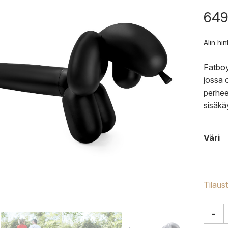
649
Alin hi
Fatboy
jossa 
perhee
sisäkä
Väri
Tilaus
-
Fatbo