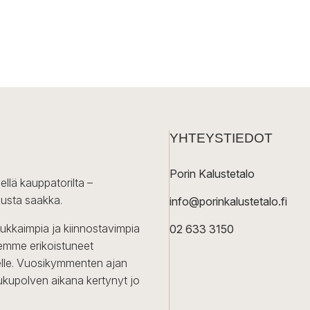
YHTEYSTIEDOT
Porin Kalustetalo
ellä kauppatorilta –
lusta saakka.
info@porinkalustetalo.fi
dukkaimpia ja kiinnostavimpia
02 633 3150
Olemme erikoistuneet
iselle. Vuosikymmenten ajan
ukupolven aikana kertynyt jo