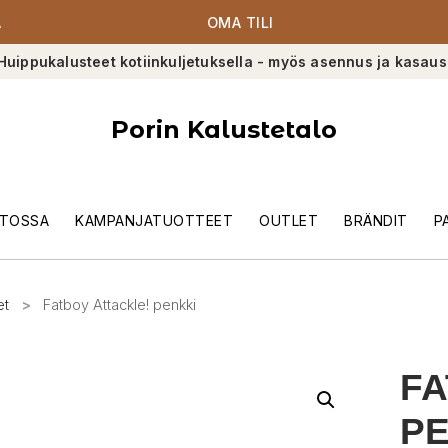
A
OMA TILI
Huippukalusteet kotiinkuljetuksella - myös asennus ja kasaus
Porin Kalustetalo
TOSSA
KAMPANJATUOTTEET
OUTLET
BRÄNDIT
P
et
>
Fatboy Attackle! penkki
FA
PE