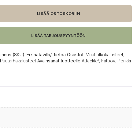
le!
i
LISÄÄ OSTOSKORIIN
LISÄÄ TARJOUSPYYNTÖÖN
unnus (SKU):
Ei saatavilla/-tietoa
Osastot:
Muut ulkokalusteet
,
Puutarhakalusteet
Avainsanat tuotteelle
Attackle!
,
Fatboy
,
Penkki