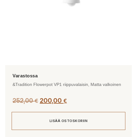
&Tradition Flowerpot VP1 riippuvalaisin, Matta valkoinen
Alkuperäinen
Nykyinen
252,00
200,00
€
€
hinta
hinta
oli:
on:
LISÄÄ OSTOSKORIIN
252,00 €.
200,00 €.