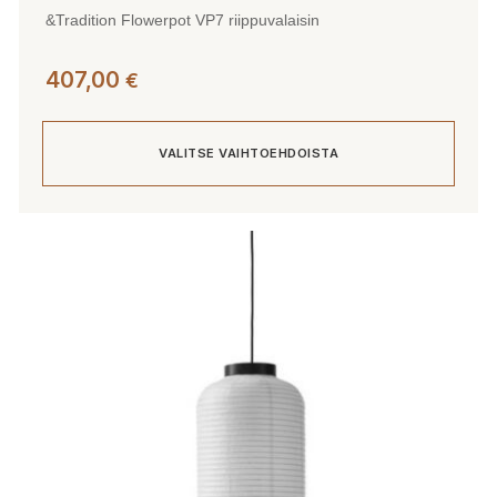
&Tradition Flowerpot VP7 riippuvalaisin
407,00
€
VALITSE VAIHTOEHDOISTA
Tällä
tuotteella
on
useampi
muunnelma.
Voit
tehdä
valinnat
tuotteen
sivulla.