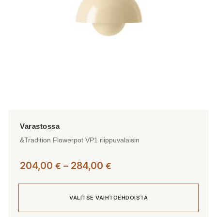
&Tradition Flowerpot VP1 riippuvalaisin
Hintaluokka:
204,00
–
284,00
€
€
204,00 €
-
VALITSE VAIHTOEHDOISTA
284,00 €