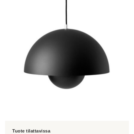
tuotteella
on
useampi
muunnelma.
Voit
tehdä
valinnat
tuotteen
sivulla.