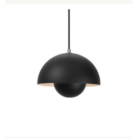
Tällä
tuotteella
on
useampi
muunnelma.
Voit
tehdä
valinnat
tuotteen
sivulla.