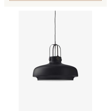
Tällä
tuotteella
on
useampi
muunnelma.
Voit
tehdä
valinnat
tuotteen
sivulla.