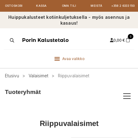
OSTOSKORI
KASSA
OMA TILI
MEISTÄ
+358 2 6333 150
Huippukalusteet kotiinkuljetuksella - myös asennus ja
kasaus!
0
Products
Porin Kalustetalo
0,00
€
search
Avaa valikko
Etusivu
>
Valaisimet
>
Riippuvalaisimet
Tuoteryhmät
Riippuvalaisimet