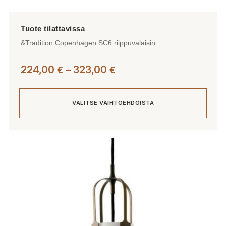
&Tradition Copenhagen SC6 riippuvalaisin
Hintaluokka:
224,00
–
323,00
€
€
224,00 €
-
VALITSE VAIHTOEHDOISTA
323,00 €
Tällä
tuotteella
on
useampi
muunnelma.
Voit
tehdä
valinnat