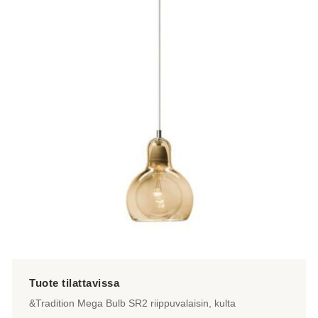
useampi
muunnelma.
Voit
tehdä
valinnat
tuotteen
sivulla.
&Tradition Mega Bulb SR2 riippuvalaisin, kulta