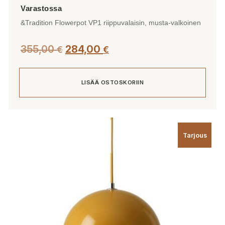
&Tradition Flowerpot VP1 riippuvalaisin, musta-valkoinen
Alkuperäinen
Nykyinen
355,00
284,00
€
€
hinta
hinta
oli:
on:
LISÄÄ OSTOSKORIIN
355,00 €.
284,00 €.
Tarjous