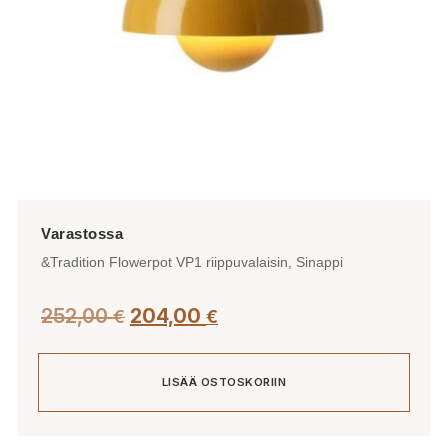
&Tradition Flowerpot VP1 riippuvalaisin, Sinappi
Alkuperäinen
Nykyinen
252,00
204,00
€
€
hinta
hinta
oli:
on:
LISÄÄ OSTOSKORIIN
252,00 €.
204,00 €.