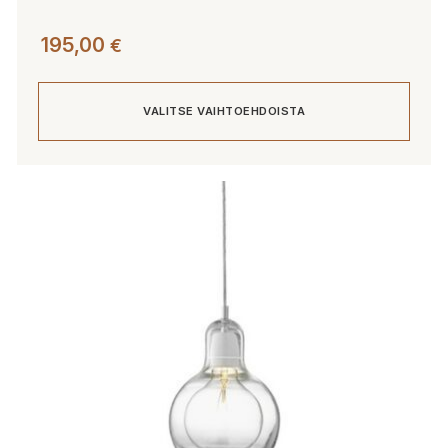
195,00
€
VALITSE VAIHTOEHDOISTA
Tällä
tuotteella
on
useampi
muunnelma.
Voit
tehdä
valinnat
tuotteen
sivulla.