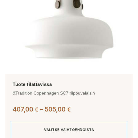
tuotteen
sivulla.
&Tradition Copenhagen SC7 riippuvalaisin
Hintaluokka:
407,00
–
505,00
€
€
407,00 €
-
VALITSE VAIHTOEHDOISTA
505,00 €