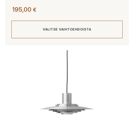
195,00
€
VALITSE VAIHTOEHDOISTA
Tällä
tuotteella
on
useampi
muunnelma.
Voit
tehdä
valinnat
tuotteen
sivulla.