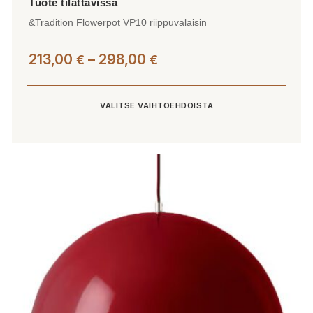
&Tradition Flowerpot VP10 riippuvalaisin
Hintaluokka:
213,00
–
298,00
€
€
213,00 €
-
VALITSE VAIHTOEHDOISTA
298,00 €
Tällä
tuotteella
on
useampi
muunnelma.
Voit
tehdä
valinnat
tuotteen
sivulla.