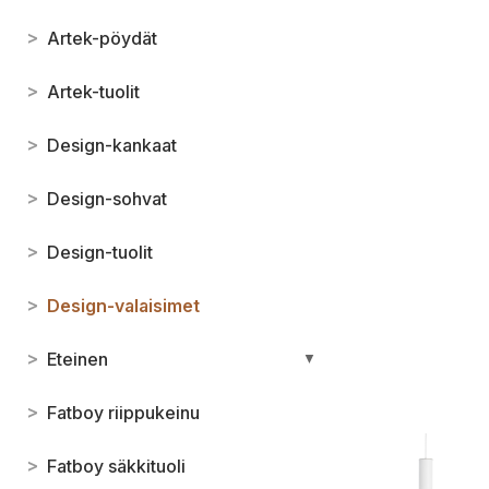
>
Artek-pöydät
>
Artek-tuolit
>
Design-kankaat
>
Design-sohvat
>
Design-tuolit
>
Design-valaisimet
>
Eteinen
▼
>
Fatboy riippukeinu
>
Fatboy säkkituoli