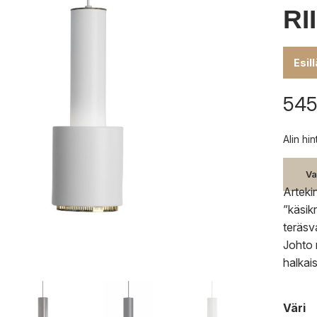
RI
Esil
545
Alin hi
Va
Arteki
”käsik
teräsv
Johto 
halkai
Väri