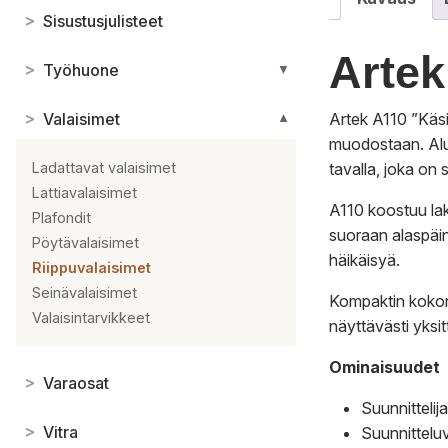
>
Sisustusjulisteet
Artek
>
Työhuone
▼
>
Valaisimet
Artek A110 ”Käsi
▼
muodostaan. Alun
tavalla, joka on
Ladattavat valaisimet
Lattiavalaisimet
A110 koostuu lak
Plafondit
suoraan alaspäin
Pöytävalaisimet
häikäisyä.
Riippuvalaisimet
Seinävalaisimet
Kompaktin kokons
Valaisintarvikkeet
näyttävästi yksi
Ominaisuudet
>
Varaosat
Suunnittelij
>
Vitra
Suunnittelu