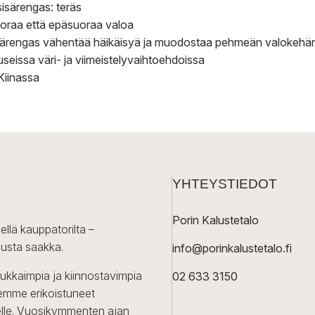
 sisärengas: teräs
oraa että epäsuoraa valoa
sisärengas vähentää häikäisyä ja muodostaa pehmeän valokehä
seissa väri- ja viimeistelyvaihtoehdoissa
Kiinassa
YHTEYSTIEDOT
Porin Kalustetalo
ellä kauppatorilta –
lusta saakka.
info@porinkalustetalo.fi
dukkaimpia ja kiinnostavimpia
02 633 3150
Olemme erikoistuneet
iselle. Vuosikymmenten ajan