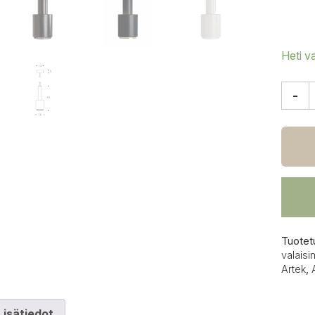
Heti v
-
Artek
A110
käsikr
riippu
määrä
Tuotet
valaisi
Artek
,
Lisätiedot