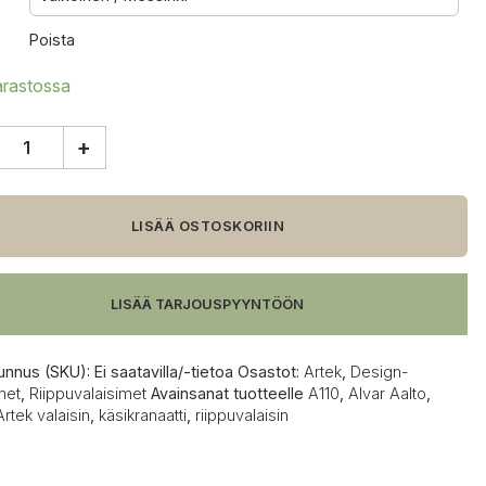
Poista
arastossa
+
anaatti
LISÄÄ OSTOSKORIIN
valaisin
LISÄÄ TARJOUSPYYNTÖÖN
unnus (SKU):
Ei saatavilla/-tietoa
Osastot:
Artek
,
Design-
met
,
Riippuvalaisimet
Avainsanat tuotteelle
A110
,
Alvar Aalto
,
Artek valaisin
,
käsikranaatti
,
riippuvalaisin