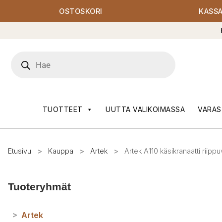
OSTOSKORI
KASS
Products
search
TUOTTEET
UUTTA VALIKOIMASSA
VARAS
Etusivu
>
Kauppa
>
Artek
>
Artek A110 käsikranaatti riippu
Tuoteryhmät
>
Artek