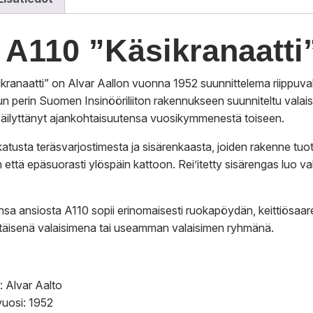
 A110 ”Käsikranaatti”
kranaatti” on Alvar Aallon vuonna 1952 suunnittelema riippuv
 perin Suomen Insinööriliiton rakennukseen suunniteltu valaisin
 säilyttänyt ajankohtaisuutensa vuosikymmenestä toiseen.
atusta teräsvarjostimesta ja sisärenkaasta, joiden rakenne tuo
 että epäsuorasti ylöspäin kattoon. Rei’itetty sisärengas luo 
a ansiosta A110 sopii erinomaisesti ruokapöydän, keittiösaarekk
ttäisenä valaisimena tai useamman valaisimen ryhmänä.
a: Alvar Aalto
vuosi: 1952