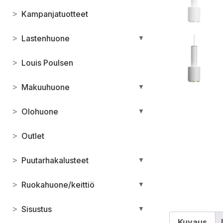
>
Kampanjatuotteet
>
Lastenhuone
▼
>
Louis Poulsen
>
Makuuhuone
▼
>
Olohuone
▼
>
Outlet
>
Puutarhakalusteet
▼
>
Ruokahuone/keittiö
▼
>
Sisustus
▼
Kuvaus