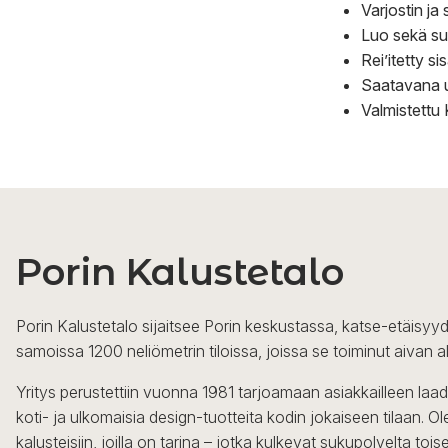
Varjostin ja
Luo sekä su
Rei’itetty 
Saatavana u
Valmistettu 
Porin Kalustetalo
Porin Kalustetalo sijaitsee Porin keskustassa, katse-etäisyyd
samoissa 1200 neliömetrin tiloissa, joissa se toiminut aivan a
Yritys perustettiin vuonna 1981 tarjoamaan asiakkailleen laa
koti- ja ulkomaisia design-tuotteita kodin jokaiseen tilaan. 
kalusteisiin, joilla on tarina – jotka kulkevat sukupolvelta to