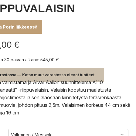
IPPUVALAISIN
lä Porin liikkeessä
,00
€
nta 30 päivän aikana:
545,00
€
rastossa — Katso muut varastossa olevat tuotteet
n valmistama ja Alvar Aallon suunnittelema A110
ranaatti” -riippuvalaisin. Valaisin koostuu maalatusta
arjostimesta ja sen alaosaan kiinnitetystä teräsrenkaasta.
muovia, johdon pituus 2,5m. Valaisimen korkeus 44 cm sekä
sija 16 cm