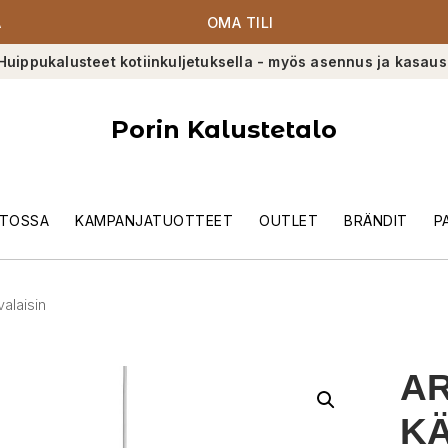
A
OMA TILI
Huippukalusteet kotiinkuljetuksella - myös asennus ja kasaus
Porin Kalustetalo
TOSSA
KAMPANJATUOTTEET
OUTLET
BRÄNDIT
P
valaisin
AR
KÄ