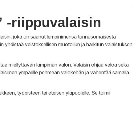
 -riippuvalaisin
alaisin, joka on saanut lempinimensä tunnusomaisesta
 yhdistää veistoksellisen muotoilun ja harkitun valaistuksen
ttaa miellyttävän lämpimän valon. Valaisin ohjaa valoa sekä
valaisimen ympärille pehmeän valokehän ja vähentää samalla
een, työpisteen tai eteisen yläpuolelle. Se toimii