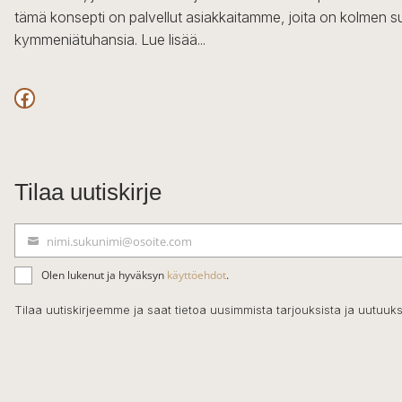
tämä konsepti on palvellut asiakkaitamme, joita on kolmen s
kymmeniätuhansia.
Lue lisää...
Facebook
Tilaa uutiskirje
nimi.sukunimi@osoite.com
S
ä
Olen lukenut ja hyväksyn
käyttöehdot
.
h
k
Tilaa uutiskirjeemme ja saat tietoa uusimmista tarjouksista ja uutuuks
ö
p
o
s