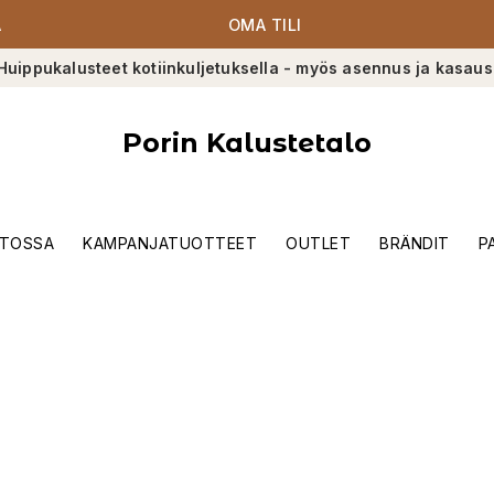
A
OMA TILI
Huippukalusteet kotiinkuljetuksella - myös asennus ja kasaus
Porin Kalustetalo
TOSSA
KAMPANJATUOTTEET
OUTLET
BRÄNDIT
P