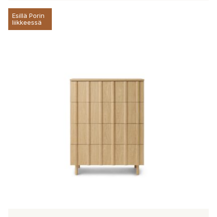
Esillä Porin
liikkeessä