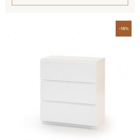
Tällä
tuotteella
-15%
on
useampi
muunnelma.
Voit
tehdä
valinnat
tuotteen
sivulla.