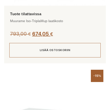
Muurame Iso-TriplaMup laatikosto
793,00
674,05
€
€
LISÄÄ OSTOSKORIIN
-15%