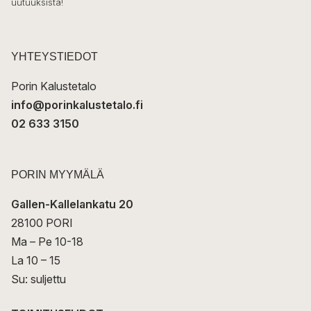
uutuuksista!
k
p
o
s
t
YHTEYSTIEDOT
i
Porin Kalustetalo
info@porinkalustetalo.fi
02 633 3150
PORIN MYYMÄLÄ
Gallen-Kallelankatu 20
28100 PORI
Ma – Pe 10-18
La 10 – 15
Su: suljettu