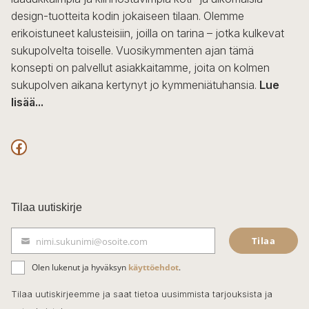
design-tuotteita kodin jokaiseen tilaan. Olemme
erikoistuneet kalusteisiin, joilla on tarina – jotka kulkevat
sukupolvelta toiselle. Vuosikymmenten ajan tämä
konsepti on palvellut asiakkaitamme, joita on kolmen
sukupolven aikana kertynyt jo kymmeniätuhansia.
Lue
lisää...
F
a
c
Tilaa uutiskirje
e
Tilaa
nimi.sukunimi@osoite.com
b
S
ä
o
Olen lukenut ja hyväksyn
käyttöehdot
.
h
k
o
Tilaa uutiskirjeemme ja saat tietoa uusimmista tarjouksista ja
ö