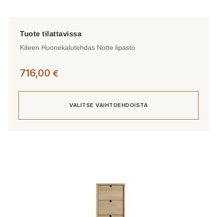
Kiteen Huonekalutehdas Notte lipasto
716,00
€
VALITSE VAIHTOEHDOISTA
Tällä
tuotteella
on
useampi
muunnelma.
Voit
tehdä