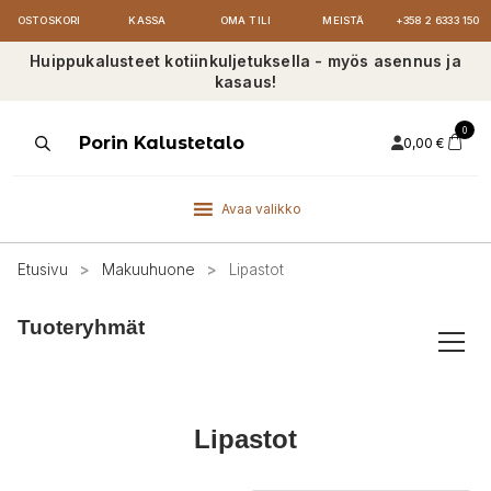
OSTOSKORI
KASSA
OMA TILI
MEISTÄ
+358 2 6333 150
Huippukalusteet kotiinkuljetuksella - myös asennus ja
kasaus!
0
Products
Porin Kalustetalo
0,00
€
search
Avaa valikko
Etusivu
>
Makuuhuone
>
Lipastot
Tuoteryhmät
Lipastot