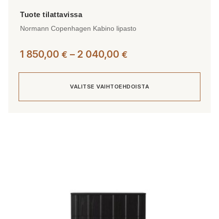
Normann Copenhagen Kabino lipasto
Hintaluokka:
1 850,00
–
2 040,00
€
€
1
850,00 €
VALITSE VAIHTOEHDOISTA
-
2
040,00 €
Tällä
tuotteella
on
useampi
muunnelma.
Voit
tehdä
valinnat
tuotteen