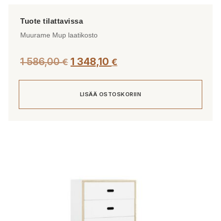
Muurame Mup laatikosto
1 586,00
1 348,10
€
€
LISÄÄ OSTOSKORIIN