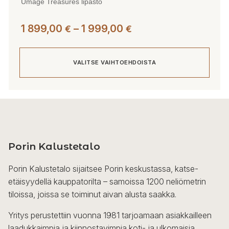
Umage Treasures lipasto
Hintaluokka:
1 899,00
–
1 999,00
€
€
1
899,00 €
VALITSE VAIHTOEHDOISTA
-
1
999,00 €
Tällä
tuotteella
on
useampi
Porin Kalustetalo
muunnelma.
Voit
Porin Kalustetalo sijaitsee Porin keskustassa, katse-
tehdä
etäisyydellä kauppatorilta – samoissa 1200 neliömetrin
valinnat
tiloissa, joissa se toiminut aivan alusta saakka.
tuotteen
sivulla.
Yritys perustettiin vuonna 1981 tarjoamaan asiakkailleen
laadukkaimpia ja kiinnostavimpia koti- ja ulkomaisia