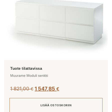
Muurame Moduli senkki
1 821,00
1 547,85
€
€
LISÄÄ OSTOSKORIIN