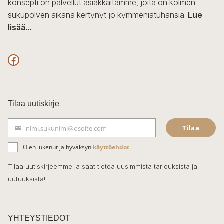
konsepti on palvellut asiakkaitamme, joita on kolmen
sukupolven aikana kertynyt jo kymmeniätuhansia.
Lue
lisää...
F
a
c
Tilaa uutiskirje
e
Tilaa
nimi.sukunimi@osoite.com
b
S
ä
o
Olen lukenut ja hyväksyn
käyttöehdot
.
h
k
o
Tilaa uutiskirjeemme ja saat tietoa uusimmista tarjouksista ja
ö
uutuuksista!
k
p
o
s
t
YHTEYSTIEDOT