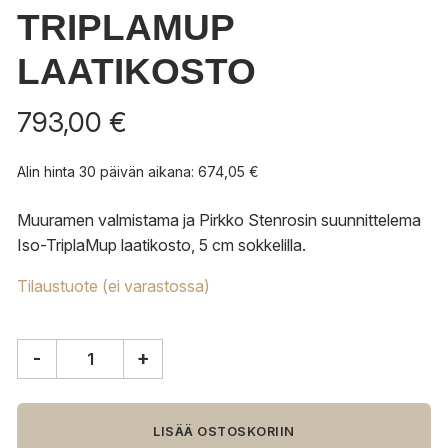
TRIPLAMUP
LAATIKOSTO
793,00
€
Alin hinta 30 päivän aikana:
674,05
€
Muuramen valmistama ja Pirkko Stenrosin suunnittelema
Iso-TriplaMup laatikosto, 5 cm sokkelilla.
Tilaustuote (ei varastossa)
-
+
Muurame
Iso-
TriplaMup
laatikosto
LISÄÄ OSTOSKORIIN