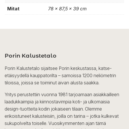
Mitat
78 x 87,5 x 39 cm
Porin Kalustetalo
Porin Kalustetalo sijaitsee Porin keskustassa, katse-
etäisyydellä kauppatorilta – samoissa 1200 neliömetrin
tiloissa, joissa se toiminut aivan alusta saakka.
Yritys perustettiin vuonna 1981 tarjoamaan asiakkailleen
laadukkaimpia ja kiinnostavimpia koti- ja ulkomaisia
design-tuotteita kodin jokaiseen tilaan. Olemme
erikoistuneet kalusteisiin, joilla on tarina – jotka kulkevat
sukupolvelta toiselle. Vuosikymmenten ajan tämä