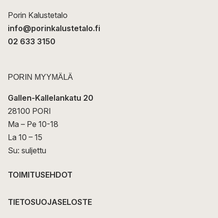
i
Porin Kalustetalo
info@porinkalustetalo.fi
02 633 3150
PORIN MYYMÄLÄ
Gallen-Kallelankatu 20
28100 PORI
Ma – Pe 10-18
La 10 – 15
Su: suljettu
TOIMITUSEHDOT
TIETOSUOJASELOSTE