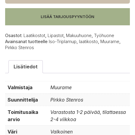
määrä
LISÄÄ TARJOUSPYYNTÖÖN
Osastot:
Laatikostot
,
Lipastot
,
Makuuhuone
,
Työhuone
Avainsanat tuotteelle
Iso-Triplamup
,
laatikosto
,
Muurame
,
Pirkko Stenros
Lisätiedot
Valmistaja
Muurame
Suunnittelija
Pirkko Stenros
Toimitusaika
Varastosta 1-2 päivää, tilattaessa
arvio
2-4 viikkoa
Väri
Valkoinen