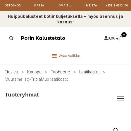
OSTOSKORI
KASSA
OMA TILI
MEISTÄ
+358 2 6333 150
Huippukalusteet kotiinkuljetuksella - myös asennus ja
kasaus!
0
Products
Porin Kalustetalo
0,00
€
search
Avaa valikko
Etusivu
>
Kauppa
>
Työhuone
>
Laatikostot
>
Muurame Iso-TriplaMup laatikosto
Tuoteryhmät