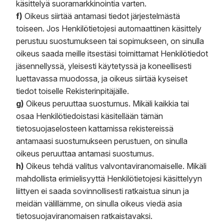
käsittelyä suoramarkkinointia varten.
f)
Oikeus siirtää antamasi tiedot järjestelmästä
toiseen. Jos Henkilötietojesi automaattinen käsittely
perustuu suostumukseen tai sopimukseen, on sinulla
oikeus saada meille itsestäsi toimittamat Henkilötiedot
jäsennellyssä, yleisesti käytetyssä ja koneellisesti
luettavassa muodossa, ja oikeus siirtää kyseiset
tiedot toiselle Rekisterinpitäjälle.
g)
Oikeus peruuttaa suostumus. Mikäli kaikkia tai
osaa Henkilötiedoistasi käsitellään tämän
tietosuojaselosteen kattamissa rekistereissä
antamaasi suostumukseen perustuen, on sinulla
oikeus peruuttaa antamasi suostumus.
h)
Oikeus tehdä valitus valvontaviranomaiselle. Mikäli
mahdollista erimielisyyttä Henkilötietojesi käsittelyyn
liittyen ei saada sovinnollisesti ratkaistua sinun ja
meidän välillämme, on sinulla oikeus viedä asia
tietosuojaviranomaisen ratkaistavaksi.