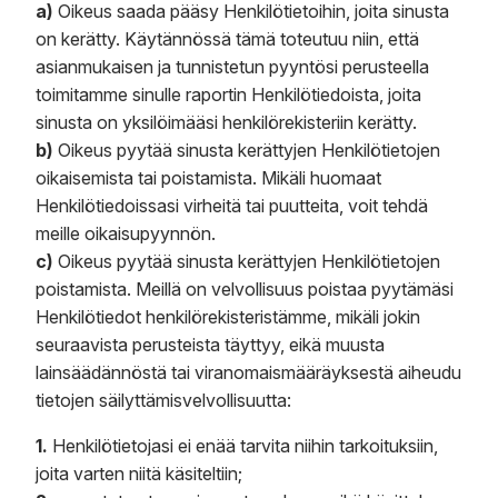
a)
Oikeus saada pääsy Henkilötietoihin, joita sinusta
on kerätty. Käytännössä tämä toteutuu niin, että
asianmukaisen ja tunnistetun pyyntösi perusteella
toimitamme sinulle raportin Henkilötiedoista, joita
sinusta on yksilöimääsi henkilörekisteriin kerätty.
b)
Oikeus pyytää sinusta kerättyjen Henkilötietojen
oikaisemista tai poistamista. Mikäli huomaat
Henkilötiedoissasi virheitä tai puutteita, voit tehdä
meille oikaisupyynnön.
c)
Oikeus pyytää sinusta kerättyjen Henkilötietojen
poistamista. Meillä on velvollisuus poistaa pyytämäsi
Henkilötiedot henkilörekisteristämme, mikäli jokin
seuraavista perusteista täyttyy, eikä muusta
lainsäädännöstä tai viranomaismääräyksestä aiheudu
tietojen säilyttämisvelvollisuutta:
1.
Henkilötietojasi ei enää tarvita niihin tarkoituksiin,
joita varten niitä käsiteltiin;