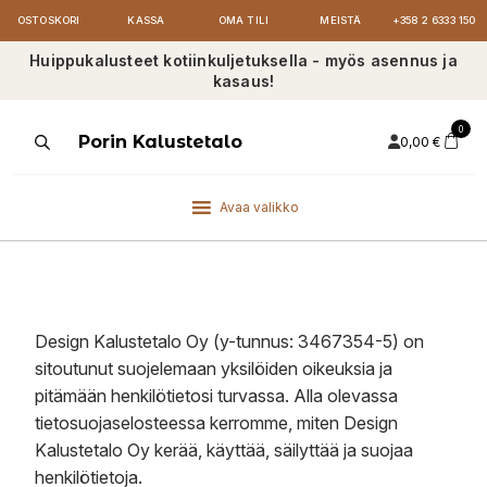
OSTOSKORI
KASSA
OMA TILI
MEISTÄ
+358 2 6333 150
Huippukalusteet kotiinkuljetuksella - myös asennus ja
kasaus!
0
Products
Porin Kalustetalo
0,00
€
search
Avaa valikko
Design Kalustetalo Oy (y-tunnus: 3467354-5) on
sitoutunut suojelemaan yksilöiden oikeuksia ja
pitämään henkilötietosi turvassa. Alla olevassa
tietosuojaselosteessa kerromme, miten Design
Kalustetalo Oy kerää, käyttää, säilyttää ja suojaa
henkilötietoja.