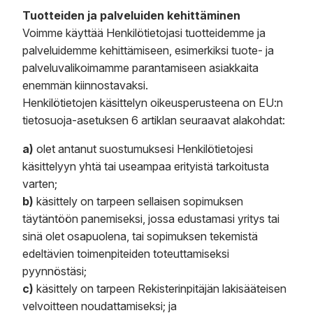
Tuotteiden ja palveluiden kehittäminen
Voimme käyttää Henkilötietojasi tuotteidemme ja
palveluidemme kehittämiseen, esimerkiksi tuote- ja
palveluvalikoimamme parantamiseen asiakkaita
enemmän kiinnostavaksi.
Henkilötietojen käsittelyn oikeusperusteena on EU:n
tietosuoja-asetuksen 6 artiklan seuraavat alakohdat:
a)
olet antanut suostumuksesi Henkilötietojesi
käsittelyyn yhtä tai useampaa erityistä tarkoitusta
varten;
b)
käsittely on tarpeen sellaisen sopimuksen
täytäntöön panemiseksi, jossa edustamasi yritys tai
sinä olet osapuolena, tai sopimuksen tekemistä
edeltävien toimenpiteiden toteuttamiseksi
pyynnöstäsi;
c)
käsittely on tarpeen Rekisterinpitäjän lakisääteisen
velvoitteen noudattamiseksi; ja