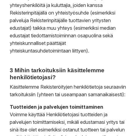
yhteyshenkilöitä ja kuluttajia, joiden kanssa
Rekisterinpitäjällä on yhteistyösuhde (esimerkiksi
palveluja Rekisterinpitäjälle tuottavien yritysten
edustajat) taikka muu yhteys (esimerkiksi median
edustajat tiedottamistoiminnan osapuolina sekä
yhteiskunnalliset päättäjät
yhteiskuntasuhdetoimintaan liittyen).
3 Mihin tarkoituksiin käsittelemme
henkilötietojasi?
Käsittelemme Rekisteröityjen henkilötietoja seuraaviin
tarkoituksiin (yhteen tai useampaan samanaikaisesti):
Tuotteiden ja palvelujen toimittaminen
Voimme käyttää Henkilötietojasi tuotteiden ja
palvelujen toimittamiseksi, mikäli edustamasi yritys tai
sinä itse olet esimerkiksi ostanut tuotteen tai palvelun