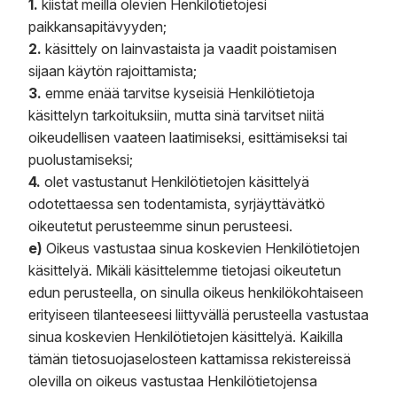
1.
kiistät meillä olevien Henkilötietojesi
paikkansapitävyyden;
2.
käsittely on lainvastaista ja vaadit poistamisen
sijaan käytön rajoittamista;
3.
emme enää tarvitse kyseisiä Henkilötietoja
käsittelyn tarkoituksiin, mutta sinä tarvitset niitä
oikeudellisen vaateen laatimiseksi, esittämiseksi tai
puolustamiseksi;
4.
olet vastustanut Henkilötietojen käsittelyä
odotettaessa sen todentamista, syrjäyttävätkö
oikeutetut perusteemme sinun perusteesi.
e)
Oikeus vastustaa sinua koskevien Henkilötietojen
käsittelyä. Mikäli käsittelemme tietojasi oikeutetun
edun perusteella, on sinulla oikeus henkilökohtaiseen
erityiseen tilanteeseesi liittyvällä perusteella vastustaa
sinua koskevien Henkilötietojen käsittelyä. Kaikilla
tämän tietosuojaselosteen kattamissa rekistereissä
olevilla on oikeus vastustaa Henkilötietojensa