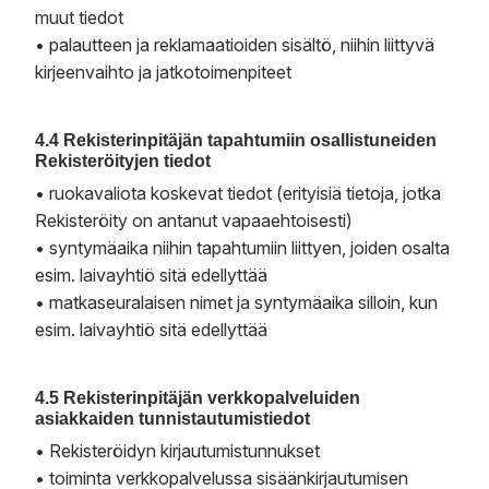
muut tiedot
• palautteen ja reklamaatioiden sisältö, niihin liittyvä
kirjeenvaihto ja jatkotoimenpiteet
4.4 Rekisterinpitäjän tapahtumiin osallistuneiden
Rekisteröityjen tiedot
• ruokavaliota koskevat tiedot (erityisiä tietoja, jotka
Rekisteröity on antanut vapaaehtoisesti)
• syntymäaika niihin tapahtumiin liittyen, joiden osalta
esim. laivayhtiö sitä edellyttää
• matkaseuralaisen nimet ja syntymäaika silloin, kun
esim. laivayhtiö sitä edellyttää
4.5 Rekisterinpitäjän verkkopalveluiden
asiakkaiden tunnistautumistiedot
• Rekisteröidyn kirjautumistunnukset
• toiminta verkkopalvelussa sisäänkirjautumisen