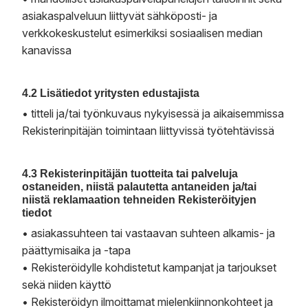
asiakaspalveluun liittyvät sähköposti- ja
verkkokeskustelut esimerkiksi sosiaalisen median
kanavissa
4.2 Lisätiedot yritysten edustajista
• titteli ja/tai työnkuvaus nykyisessä ja aikaisemmissa
Rekisterinpitäjän toimintaan liittyvissä työtehtävissä
4.3 Rekisterinpitäjän tuotteita tai palveluja
ostaneiden, niistä palautetta antaneiden ja/tai
niistä reklamaation tehneiden Rekisteröityjen
tiedot
• asiakassuhteen tai vastaavan suhteen alkamis- ja
päättymisaika ja -tapa
• Rekisteröidylle kohdistetut kampanjat ja tarjoukset
sekä niiden käyttö
• Rekisteröidyn ilmoittamat mielenkiinnonkohteet ja