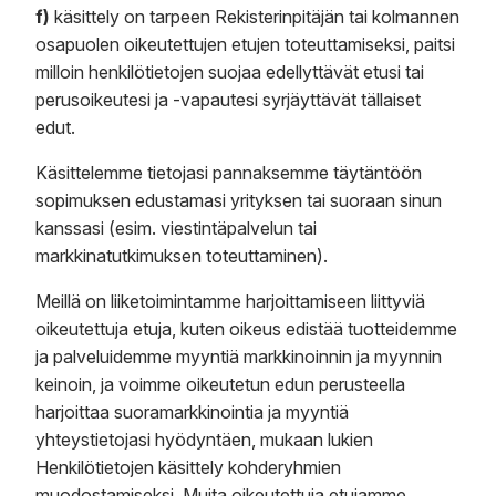
f)
käsittely on tarpeen Rekisterinpitäjän tai kolmannen
osapuolen oikeutettujen etujen toteuttamiseksi, paitsi
milloin henkilötietojen suojaa edellyttävät etusi tai
perusoikeutesi ja -vapautesi syrjäyttävät tällaiset
edut.
Käsittelemme tietojasi pannaksemme täytäntöön
sopimuksen edustamasi yrityksen tai suoraan sinun
kanssasi (esim. viestintäpalvelun tai
markkinatutkimuksen toteuttaminen).
Meillä on liiketoimintamme harjoittamiseen liittyviä
oikeutettuja etuja, kuten oikeus edistää tuotteidemme
ja palveluidemme myyntiä markkinoinnin ja myynnin
keinoin, ja voimme oikeutetun edun perusteella
harjoittaa suoramarkkinointia ja myyntiä
yhteystietojasi hyödyntäen, mukaan lukien
Henkilötietojen käsittely kohderyhmien
muodostamiseksi. Muita oikeutettuja etujamme,