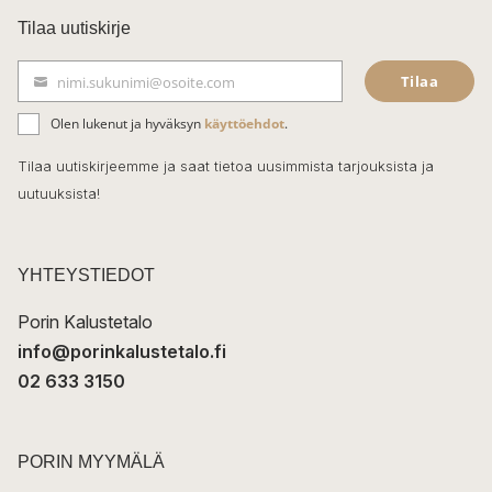
c
Tilaa uutiskirje
e
Tilaa
nimi.sukunimi@osoite.com
S
b
ä
Olen lukenut ja hyväksyn
käyttöehdot
.
o
h
k
o
Tilaa uutiskirjeemme ja saat tietoa uusimmista tarjouksista ja
ö
uutuuksista!
k
p
o
s
t
YHTEYSTIEDOT
i
Porin Kalustetalo
info@porinkalustetalo.fi
02 633 3150
PORIN MYYMÄLÄ