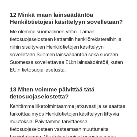
12 Minkä maan lainsäädäntöä
Henkilötietojesi käsittelyyn sovelletaan?
Me olemme suomalainen yhtiö. Tämän
tietosuojaselosteen kattamiin henkilörekistereihin ja
niihin sisältyvien Henkilötietojen käsittelyyn
sovelletaan Suomen lainsäädäntöä sekä suoraan
Suomessa sovellettavaa EU:n lainsäädäntöä, kuten
EU:n tietosuoja-asetusta.
13 Miten voimme päivittää tätä
tietosuojaselostetta?
Kehitämme liiketoimintaamme jatkuvasti ja se saattaa
tarkoittaa myös Henkilötietojen käsittelyyn liittyviä
muutoksia. Päivitämme tarvittaessa
tietosuojaselosteen vastaamaan muuttuneita
toimintatapoja. Muutokset voivat perustua myös