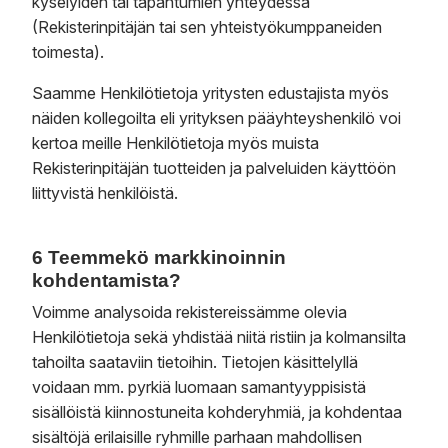
kyselyiden tai tapahtumien yhteydessä
(Rekisterinpitäjän tai sen yhteistyökumppaneiden
toimesta).
Saamme Henkilötietoja yritysten edustajista myös
näiden kollegoilta eli yrityksen pääyhteyshenkilö voi
kertoa meille Henkilötietoja myös muista
Rekisterinpitäjän tuotteiden ja palveluiden käyttöön
liittyvistä henkilöistä.
6 Teemmekö markkinoinnin
kohdentamista?
Voimme analysoida rekistereissämme olevia
Henkilötietoja sekä yhdistää niitä ristiin ja kolmansilta
tahoilta saataviin tietoihin. Tietojen käsittelyllä
voidaan mm. pyrkiä luomaan samantyyppisistä
sisällöistä kiinnostuneita kohderyhmiä, ja kohdentaa
sisältöjä erilaisille ryhmille parhaan mahdollisen