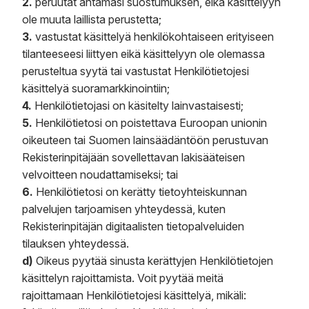
2.
peruutat antamasi suostumuksen, eikä käsittelyyn
ole muuta laillista perustetta;
3.
vastustat käsittelyä henkilökohtaiseen erityiseen
tilanteeseesi liittyen eikä käsittelyyn ole olemassa
perusteltua syytä tai vastustat Henkilötietojesi
käsittelyä suoramarkkinointiin;
4.
Henkilötietojasi on käsitelty lainvastaisesti;
5.
Henkilötietosi on poistettava Euroopan unionin
oikeuteen tai Suomen lainsäädäntöön perustuvan
Rekisterinpitäjään sovellettavan lakisääteisen
velvoitteen noudattamiseksi; tai
6.
Henkilötietosi on kerätty tietoyhteiskunnan
palvelujen tarjoamisen yhteydessä, kuten
Rekisterinpitäjän digitaalisten tietopalveluiden
tilauksen yhteydessä.
d)
Oikeus pyytää sinusta kerättyjen Henkilötietojen
käsittelyn rajoittamista. Voit pyytää meitä
rajoittamaan Henkilötietojesi käsittelyä, mikäli: