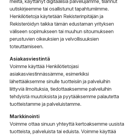
meiltä, käyttänyt digitaalisia palvelujamme, tilannut
uutiskirjeemme tai osallistunut tapahtumiimme.
Henkilötietoja käytetään Rekisterinpitäjän ja
Rekisteröidyn taikka tämän edustaman yrityksen
väliseen sopimukseen tai muuhun sitoumukseen
perustuvien oikeuksien ja velvollisuuksien
toteuttamiseen.
Asiakasviestintä
Voimme käyttää Henkilötietojasi
asiakasviestinnässämme, esimerkiksi
lähettääksemme sinulle tuotteisiin ja palveluihin
liittyviä ilmoituksia, tiedottaaksemme palveluihin
tehdyistä muutoksista ja pyytääksemme palautetta
tuotteistamme ja palveluistamme.
Markkinointi
Voimme ottaa sinuun yhteyttä kertoaksemme uusista
tuotteista, palveluista tai eduista. Voimme käyttää