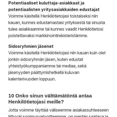
Potentiaaliset kuluttaja-asiakkaat ja
potentiaalisten yritysasiakkaiden edustajat
Voimme käsitellä Henkilötietojasi toistaiseksi niin
kauan, kunnes edustamastasi yrityksestä tai sinusta
tulee asiakkaamme tai kunnes vaadit Henkilötietosi
poistettavaksi markkinointirekisteristämme.
Sidosryhmien jäsenet
Voimme käsitellä Henkilötietojasi niin kauan kuin olet
jonkin sidosryhmän jäsen, kuten edustat
yhteistyökumppaniamme tai mediaa, sekä
jäsenyyden päättymishetkellä kuluvan
kalenterivuoden loppuun.
10 Onko sinun välttämätöntä antaa
Henkilötietojasi meille?
Jotta voimme täyttää väliseemme asiakassuhteeseen
liittyvät sopimusvelvoitteemme, on meidän saatava ja