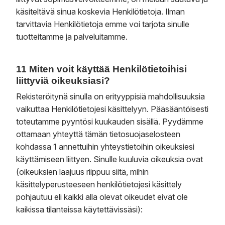
käsiteltävä sinua koskevia Henkilötietoja. Ilman
tarvittavia Henkilötietoja emme voi tarjota sinulle
tuotteitamme ja palveluitamme.
11 Miten voit käyttää Henkilötietoihisi
liittyviä oikeuksiasi?
Rekisteröitynä sinulla on erityyppisiä mahdollisuuksia
vaikuttaa Henkilötietojesi käsittelyyn. Pääsääntöisesti
toteutamme pyyntösi kuukauden sisällä. Pyydämme
ottamaan yhteyttä tämän tietosuojaselosteen
kohdassa 1 annettuihin yhteystietoihin oikeuksiesi
käyttämiseen liittyen. Sinulle kuuluvia oikeuksia ovat
(oikeuksien laajuus riippuu siitä, mihin
käsittelyperusteeseen henkilötietojesi käsittely
pohjautuu eli kaikki alla olevat oikeudet eivät ole
kaikissa tilanteissa käytettävissäsi):