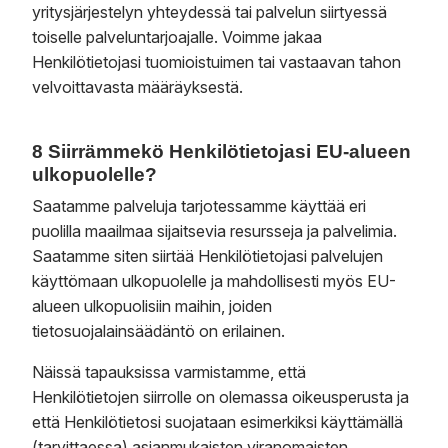
yritysjärjestelyn yhteydessä tai palvelun siirtyessä
toiselle palveluntarjoajalle. Voimme jakaa
Henkilötietojasi tuomioistuimen tai vastaavan tahon
velvoittavasta määräyksestä.
8 Siirrämmekö Henkilötietojasi EU-alueen
ulkopuolelle?
Saatamme palveluja tarjotessamme käyttää eri
puolilla maailmaa sijaitsevia resursseja ja palvelimia.
Saatamme siten siirtää Henkilötietojasi palvelujen
käyttömaan ulkopuolelle ja mahdollisesti myös EU-
alueen ulkopuolisiin maihin, joiden
tietosuojalainsäädäntö on erilainen.
Näissä tapauksissa varmistamme, että
Henkilötietojen siirrolle on olemassa oikeusperusta ja
että Henkilötietosi suojataan esimerkiksi käyttämällä
(tarvittaessa) asianmukaisten viranomaisten