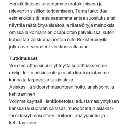
Henkilötietojasi tarjontamme räätälöimiseen ja
relevantin sisällön tarjoamiseen. Tämä tarkoittaa
esimerkiksi sitä, että saatamme antaa suosituksia tai
näyttää räätälöityä sisältöä ja räätälöityjä mainoksia
omissa ja kolmansien osapuolten palveluissa, kuten
kohdistaa verkkomainontaa niille Rekisteröidyille,
jotka ovat vierailleet verkkosivuillamme.
Tutkimukset
Voimme ottaa sinuun yhteyttä suorittaaksemme
mielipide-, markkinointi- ja muita liiketoimintamme
kannalta tarpeellisia tutkimuksia.
Asiakas- ja sidosryhmäsuhteen hoito, analysointi ja
kehittäminen
Voimme käyttää Henkilötietojasi edustamasi yrityksen
kanssa tai suoraan kanssasi muodostetun asiakas-
tai sidosryhmäsuhteen hoitoon, analysointiin ja
kehittämiseen.