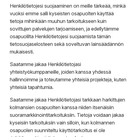
Henkilötietojesi suojaaminen on meille tärkeää, minkä
vuoksi emme salli kyseisten osapuolten käyttää
tietoja mihinkään muuhun tarkoitukseen kuin
sovittujen palvelujen tarjoamiseen, ja edellytämme
osapuolilta Henkilötietojesi suojaamista tämän
tietosuojaselosteen sekä soveltuvan lainsäädännön
mukaisesti.
Saatamme jakaa Henkilötietojasi
yhteistyökumppaneille, joiden kanssa yhdessä
hallinnoimme ja toteutamme yhteisiä projekteja, kuten
yhteisiä tapahtumia.
Saatamme jakaa Henkilötietojasi tarkkaan harkittujen
kolmansien osapuolten kanssa niiden itsenäisiin
suoramarkkinointitarkoituksiin. Tietoja voidaan jakaa
kyseisiin tarkoituksiin vain silloin, kun kolmannen
osapuolen suunniteltu käyttötarkoitus ei ole