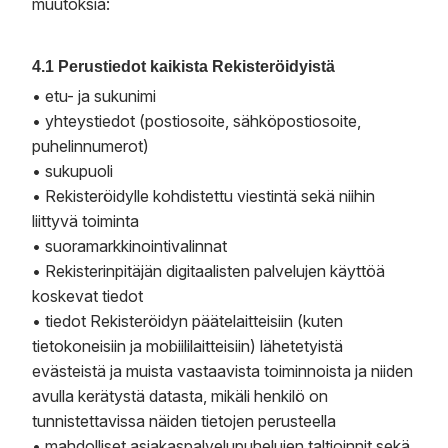
muutoksia:
4.1 Perustiedot kaikista Rekisteröidyistä
• etu- ja sukunimi
• yhteystiedot (postiosoite, sähköpostiosoite,
puhelinnumerot)
• sukupuoli
• Rekisteröidylle kohdistettu viestintä sekä niihin
liittyvä toiminta
• suoramarkkinointivalinnat
• Rekisterinpitäjän digitaalisten palvelujen käyttöä
koskevat tiedot
• tiedot Rekisteröidyn päätelaitteisiin (kuten
tietokoneisiin ja mobiililaitteisiin) lähetetyistä
evästeistä ja muista vastaavista toiminnoista ja niiden
avulla kerätystä datasta, mikäli henkilö on
tunnistettavissa näiden tietojen perusteella
• mahdolliset asiakaspalvelupuhelujen taltioinnit sekä