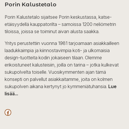
Porin Kalustetalo
Porin Kalustetalo sijaitsee Porin keskustassa, katse-
etäisyydellä kauppatorilta – samoissa 1200 neliömetrin
tiloissa, joissa se toiminut aivan alusta saakka.
Yritys perustettiin vuonna 1981 tarjoamaan asiakkailleen
laadukkaimpia ja kiinnostavimpia koti- ja ulkomaisia
design-tuotteita kodin jokaiseen tilaan. Olemme
erikoistuneet kalusteisiin, joilla on tarina – jotka kulkevat
sukupolvelta toiselle. Vuosikymmenten ajan tämä
konsepti on palvellut asiakkaitamme, joita on kolmen
sukupolven aikana kertynyt jo kymmeniätuhansia.
Lue
lisää...
F
a