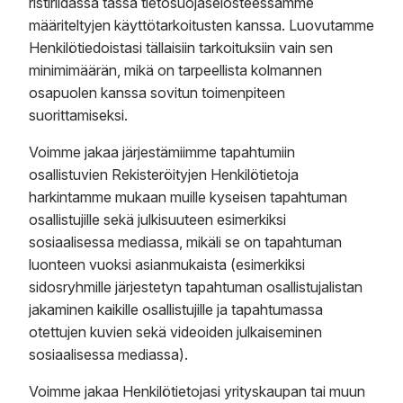
ristiriidassa tässä tietosuojaselosteessamme
määriteltyjen käyttötarkoitusten kanssa. Luovutamme
Henkilötiedoistasi tällaisiin tarkoituksiin vain sen
minimimäärän, mikä on tarpeellista kolmannen
osapuolen kanssa sovitun toimenpiteen
suorittamiseksi.
Voimme jakaa järjestämiimme tapahtumiin
osallistuvien Rekisteröityjen Henkilötietoja
harkintamme mukaan muille kyseisen tapahtuman
osallistujille sekä julkisuuteen esimerkiksi
sosiaalisessa mediassa, mikäli se on tapahtuman
luonteen vuoksi asianmukaista (esimerkiksi
sidosryhmille järjestetyn tapahtuman osallistujalistan
jakaminen kaikille osallistujille ja tapahtumassa
otettujen kuvien sekä videoiden julkaiseminen
sosiaalisessa mediassa).
Voimme jakaa Henkilötietojasi yrityskaupan tai muun