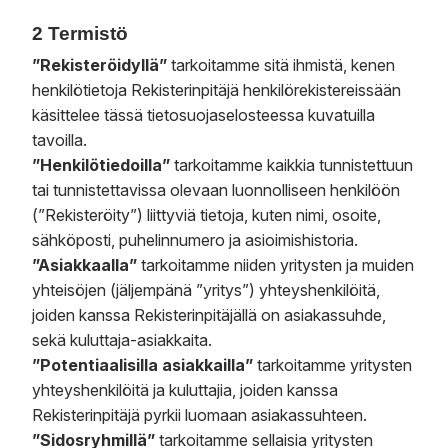
2 Termistö
”Rekisteröidyllä”
tarkoitamme sitä ihmistä, kenen
henkilötietoja Rekisterinpitäjä henkilörekistereissään
käsittelee tässä tietosuojaselosteessa kuvatuilla
tavoilla.
”Henkilötiedoilla”
tarkoitamme kaikkia tunnistettuun
tai tunnistettavissa olevaan luonnolliseen henkilöön
(”Rekisteröity”) liittyviä tietoja, kuten nimi, osoite,
sähköposti, puhelinnumero ja asioimishistoria.
”Asiakkaalla”
tarkoitamme niiden yritysten ja muiden
yhteisöjen (jäljempänä ”yritys”) yhteyshenkilöitä,
joiden kanssa Rekisterinpitäjällä on asiakassuhde,
sekä kuluttaja-asiakkaita.
”Potentiaalisilla asiakkailla”
tarkoitamme yritysten
yhteyshenkilöitä ja kuluttajia, joiden kanssa
Rekisterinpitäjä pyrkii luomaan asiakassuhteen.
”Sidosryhmillä”
tarkoitamme sellaisia yritysten