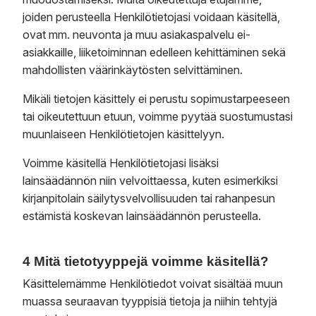
joiden perusteella Henkilötietojasi voidaan käsitellä,
ovat mm. neuvonta ja muu asiakaspalvelu ei-
asiakkaille, liiketoiminnan edelleen kehittäminen sekä
mahdollisten väärinkäytösten selvittäminen.
Mikäli tietojen käsittely ei perustu sopimustarpeeseen
tai oikeutettuun etuun, voimme pyytää suostumustasi
muunlaiseen Henkilötietojen käsittelyyn.
Voimme käsitellä Henkilötietojasi lisäksi
lainsäädännön niin velvoittaessa, kuten esimerkiksi
kirjanpitolain säilytysvelvollisuuden tai rahanpesun
estämistä koskevan lainsäädännön perusteella.
4 Mitä tietotyyppejä voimme käsitellä?
Käsittelemämme Henkilötiedot voivat sisältää muun
muassa seuraavan tyyppisiä tietoja ja niihin tehtyjä