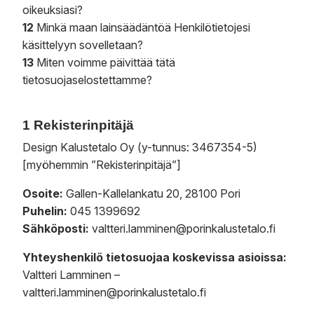
oikeuksiasi?
12
Minkä maan lainsäädäntöä Henkilötietojesi
käsittelyyn sovelletaan?
13
Miten voimme päivittää tätä
tietosuojaselostettamme?
1 Rekisterinpitäjä
Design Kalustetalo Oy (y-tunnus: 3467354-5)
[myöhemmin ”Rekisterinpitäjä”]
Osoite:
Gallen-Kallelankatu 20, 28100 Pori
Puhelin:
045 1399692
Sähköposti:
valtteri.lamminen@porinkalustetalo.fi
Yhteyshenkilö tietosuojaa koskevissa asioissa:
Valtteri Lamminen –
valtteri.lamminen@porinkalustetalo.fi