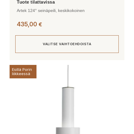
Artek 124° seinäpeili, keskikokoinen
435,00
€
VALITSE VAIHTOEHDOISTA
Tällä
Esillä Porin
tuotteella
liikkeessä
on
useampi
muunnelma.
Voit
tehdä
valinnat
tuotteen
sivulla.