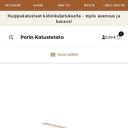
OSTOSKORI
KASSA
OMA TILI
MEISTÄ
+358 2 6333 150
Huippukalusteet kotiinkuljetuksella - myös asennus ja
kasaus!
0
Products
Porin Kalustetalo
0,00
€
search
Avaa valikko