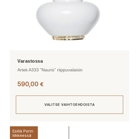
Artek A333 ”Nauris” riippuvalaisin
590,00
€
VALITSE VAIHTOEHDOISTA
Tällä
Esillä Porin
tuotteella
liikkeessä