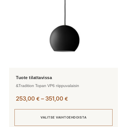
valinnat
tuotteen
sivulla.
&Tradition Topan VP6 riippuvalaisin
Hintaluokka:
253,00
–
351,00
€
€
253,00 €
-
VALITSE VAIHTOEHDOISTA
351,00 €