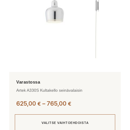
tehdä
valinnat
tuotteen
sivulla.
Artek A330S Kultakello seinävalaisin
Hintaluokka:
625,00
–
765,00
€
€
625,00 €
-
VALITSE VAIHTOEHDOISTA
765,00 €