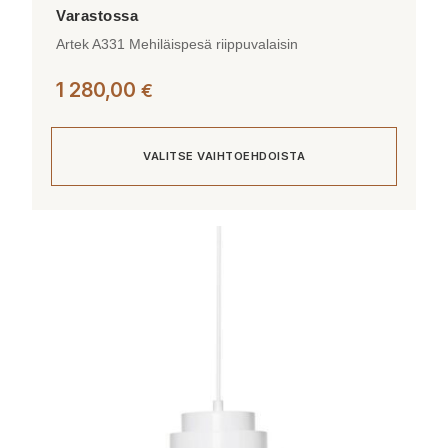
Artek A331 Mehiläispesä riippuvalaisin
1 280,00
€
VALITSE VAIHTOEHDOISTA
Tällä
tuotteella
on
useampi
muunnelma.
Voit
tehdä
valinnat
tuotteen
sivulla.