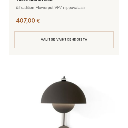
&Tradition Flowerpot VP7 riippuvalaisin
407,00
€
VALITSE VAIHTOEHDOISTA
Tällä
tuotteella
on
useampi
muunnelma.
Voit
tehdä
valinnat
tuotteen
sivulla.