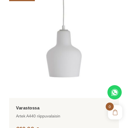
on
useampi
muunnelma.
Voit
tehdä
valinnat
tuotteen
sivulla.
0
Artek A440 riippuvalaisin