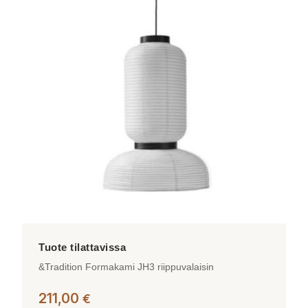
useampi
muunnelma.
Voit
tehdä
valinnat
tuotteen
sivulla.
&Tradition Formakami JH3 riippuvalaisin
211,00
€