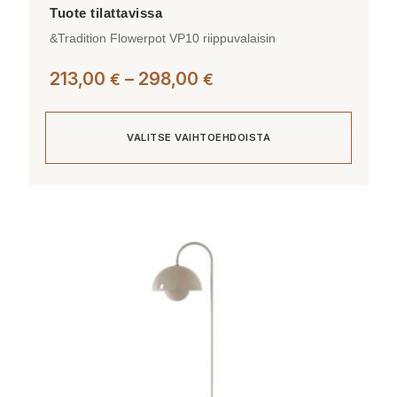
&Tradition Flowerpot VP10 riippuvalaisin
Hintaluokka:
213,00
–
298,00
€
€
213,00 €
-
VALITSE VAIHTOEHDOISTA
298,00 €
Tällä
tuotteella
on
useampi
muunnelma.
Voit
tehdä
valinnat
tuotteen
sivulla.