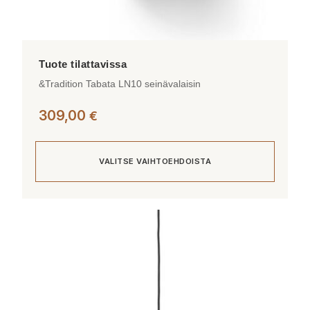
&Tradition Tabata LN10 seinävalaisin
309,00
€
VALITSE VAIHTOEHDOISTA
Tällä
tuotteella
on
useampi
muunnelma.
Voit
tehdä