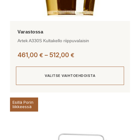
Artek A330S Kultakello riippuvalaisin
Hintaluokka:
461,00
–
512,00
€
€
461,00 €
-
VALITSE VAIHTOEHDOISTA
512,00 €
Tällä
Esillä Porin
tuotteella
liikkeessä
on
useampi
muunnelma.
Voit