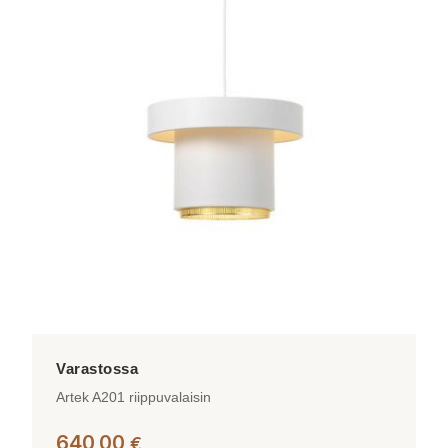
useampi
muunnelma.
Voit
tehdä
valinnat
tuotteen
sivulla.
Artek A201 riippuvalaisin
640,00
€