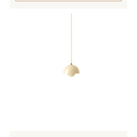
Tällä
tuotteella
on
useampi
muunnelma.
Voit
tehdä
valinnat
tuotteen
sivulla.