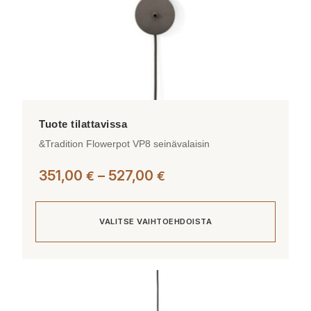
&Tradition Flowerpot VP8 seinävalaisin
Hintaluokka:
351,00
–
527,00
€
€
351,00 €
-
VALITSE VAIHTOEHDOISTA
527,00 €
Tällä
tuotteella
on