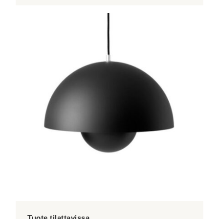
Tällä
tuotteella
on
useampi
muunnelma.
Voit
tehdä
valinnat
tuotteen
sivulla.