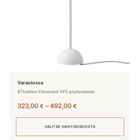
&Tradition Flowerpot VP3 pöytävalaisin
Hintaluokka:
323,00
–
492,00
€
€
323,00 €
-
VALITSE VAIHTOEHDOISTA
492,00 €