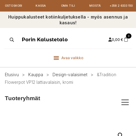
OSTOSKORI
KASSA
OMA TILI
MEISTÄ
+358 2 6333 150
Huippukalusteet kotiinkuljetuksella - myös asennus ja
kasaus!
0
Products
Porin Kalustetalo
0,00
€
search
Avaa valikko
Etusivu
>
Kauppa
>
Design-valaisimet
>
&Tradition
Flowerpot VP12 lattiavalaisin, kromi
Tuoteryhmät