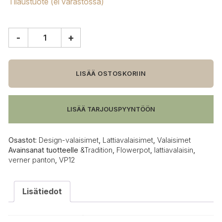
Tilaustuote (ei varastossa)
-
+
&Tradition
Flowerpot
VP12
lattiavalaisin,
LISÄÄ OSTOSKORIIN
kromi
määrä
LISÄÄ TARJOUSPYYNTÖÖN
Osastot:
Design-valaisimet
,
Lattiavalaisimet
,
Valaisimet
Avainsanat tuotteelle
&Tradition
,
Flowerpot
,
lattiavalaisin
,
verner panton
,
VP12
Lisätiedot