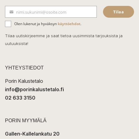
e
Tilaa
nimi.sukunimi@osoite.com
b
S
ä
o
Olen lukenut ja hyväksyn
käyttöehdot
.
h
k
o
Tilaa uutiskirjeemme ja saat tietoa uusimmista tarjouksista ja
ö
uutuuksista!
k
p
o
s
t
YHTEYSTIEDOT
i
Porin Kalustetalo
info@porinkalustetalo.fi
02 633 3150
PORIN MYYMÄLÄ
Gallen-Kallelankatu 20