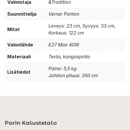
Valmistaja
&Tradition
Suunnittelija
Verner Panton
Leveys: 23 cm, Syvyys: 33 cm,
Mitat
Korkeus: 122 cm
Valonlähde
E27 Max 40W
Materiaali
Teräs, kangasjohto
Paino: 5,5 kg
Lisätiedot
Johdon pituus: 350 cm
Porin Kalustetalo