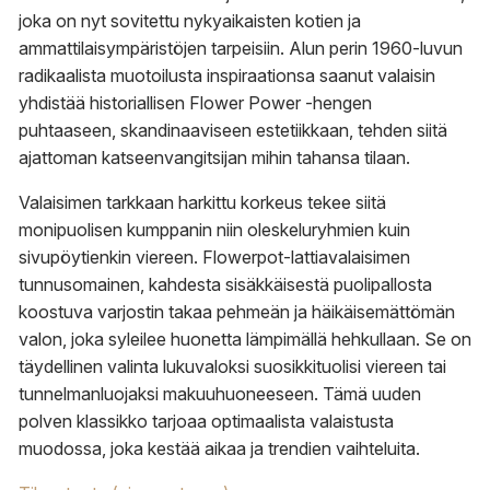
joka on nyt sovitettu nykyaikaisten kotien ja
ammattilaisympäristöjen tarpeisiin. Alun perin 1960-luvun
radikaalista muotoilusta inspiraationsa saanut valaisin
yhdistää historiallisen Flower Power -hengen
puhtaaseen, skandinaaviseen estetiikkaan, tehden siitä
ajattoman katseenvangitsijan mihin tahansa tilaan.
Valaisimen tarkkaan harkittu korkeus tekee siitä
monipuolisen kumppanin niin oleskeluryhmien kuin
sivupöytienkin viereen. Flowerpot-lattiavalaisimen
tunnusomainen, kahdesta sisäkkäisestä puolipallosta
koostuva varjostin takaa pehmeän ja häikäisemättömän
valon, joka syleilee huonetta lämpimällä hehkullaan. Se on
täydellinen valinta lukuvaloksi suosikkituolisi viereen tai
tunnelmanluojaksi makuuhuoneeseen. Tämä uuden
polven klassikko tarjoaa optimaalista valaistusta
muodossa, joka kestää aikaa ja trendien vaihteluita.