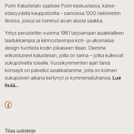
Porin Kalustetalo sijaitsee Porin keskustassa, katse-
etäisyydellä kauppatorilta – samoissa 1200 neliömetrin
tiloissa, joissa se toiminut aivan alusta saakka.
Yritys perustettiin vuonna 1981 tarjoamaan asiakkailleen
laadukkaimpia ja kiinnostavimpia koti- ja ulkomaisia
design-tuotteita kodin jokaiseen tilaan. Olemme
erikoistuneet kalusteisiin, joilla on tarina – jotka kulkevat
sukupolvelta toiselle. Vuosikymmenten ajan tämä
konsepti on palvellut asiakkaitamme, joita on kolmen
sukupolven aikana kertynyt jo kymmeniätuhansia.
Lue
lisää...
F
a
c
Tilaa uutiskirje