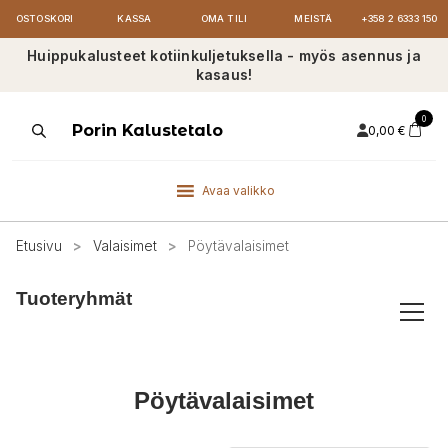
OSTOSKORI
KASSA
OMA TILI
MEISTÄ
+358 2 6333 150
Huippukalusteet kotiinkuljetuksella - myös asennus ja
kasaus!
0
Products
Porin Kalustetalo
0,00
€
search
Avaa valikko
Etusivu
>
Valaisimet
>
Pöytävalaisimet
Tuoteryhmät
Pöytävalaisimet