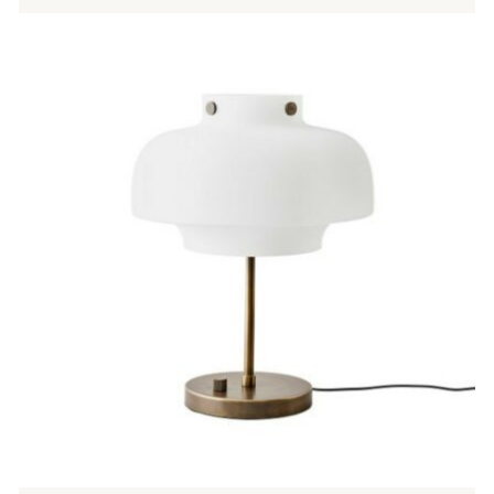
Tällä
tuotteella
on
useampi
muunnelma.
Voit
tehdä
valinnat
tuotteen
sivulla.