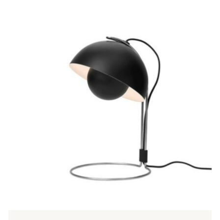
Tällä
tuotteella
on
useampi
muunnelma.
Voit
tehdä
valinnat
tuotteen
sivulla.