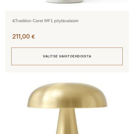
&Tradition Caret MF1 pöytävalaisin
211,00
€
VALITSE VAIHTOEHDOISTA
Tällä
tuotteella
on
useampi
muunnelma.
Voit
tehdä
valinnat