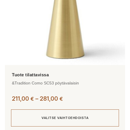
tuotteen
sivulla.
&Tradition Como SC53 pöytävalaisin
Hintaluokka:
211,00
–
281,00
€
€
211,00 €
-
VALITSE VAIHTOEHDOISTA
281,00 €