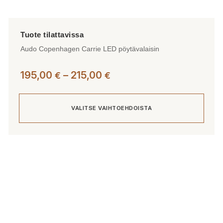
Audo Copenhagen Carrie LED pöytävalaisin
Hintaluokka:
195,00
–
215,00
€
€
195,00 €
-
VALITSE VAIHTOEHDOISTA
215,00 €
Tällä
tuotteella
on
useampi
muunnelma.
Voit
tehdä