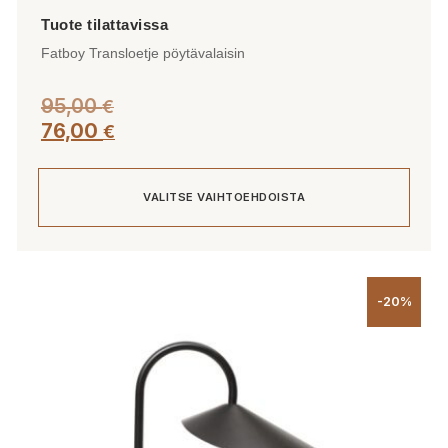
Fatboy Transloetje pöytävalaisin
95,00
€
76,00
€
VALITSE VAIHTOEHDOISTA
Tällä
tuotteella
-20%
on
useampi
muunnelma.
Voit
tehdä
valinnat