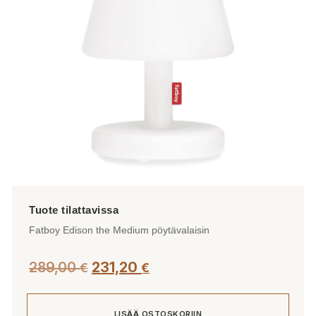
valinnat
tuotteen
sivulla.
Fatboy Edison the Medium pöytävalaisin
289,00
231,20
€
€
LISÄÄ OSTOSKORIIN