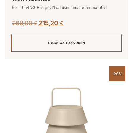
ferm LIVING Filo pöytävalaisin, musta/tumma oliivi
269,00
215,20
€
€
LISÄÄ OSTOSKORIIN
-20%