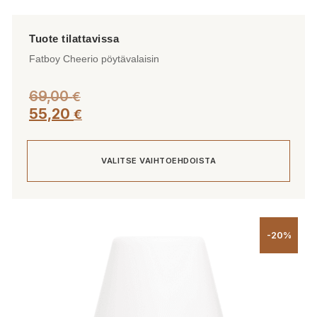
Fatboy Cheerio pöytävalaisin
69,00
€
55,20
€
VALITSE VAIHTOEHDOISTA
Tällä
tuotteella
-20%
on
useampi
muunnelma.
Voit
tehdä