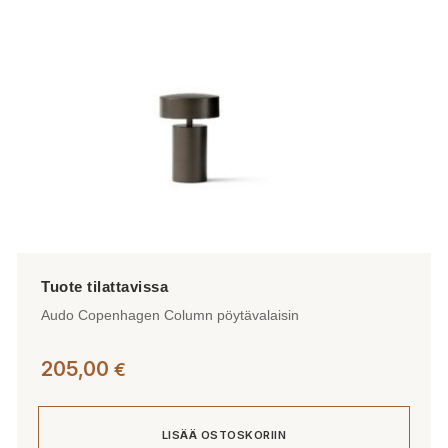
valinnat
tuotteen
sivulla.
Audo Copenhagen Column pöytävalaisin
205,00
€
LISÄÄ OSTOSKORIIN