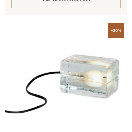
Tällä
tuotteella
-20%
on
useampi
muunnelma.
Voit
tehdä
valinnat
tuotteen
sivulla.