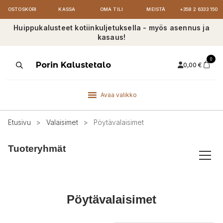
OSTOSKORI
KASSA
OMA TILI
MEISTÄ
+358 2 6333 150
Huippukalusteet kotiinkuljetuksella - myös asennus ja
kasaus!
0
Products
Porin Kalustetalo
0,00
€
search
Avaa valikko
Etusivu
>
Valaisimet
>
Pöytävalaisimet
Tuoteryhmät
Pöytävalaisimet