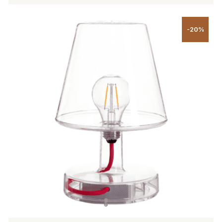
Tällä
tuotteella
-20%
on
useampi
muunnelma.
Voit
tehdä
valinnat
tuotteen
sivulla.