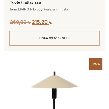
ferm LIVING Filo pöytävalaisin, musta
269,00
215,20
€
€
LISÄÄ OSTOSKORIIN
-20%