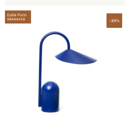
Esillä Porin
liikkeessä
-20%