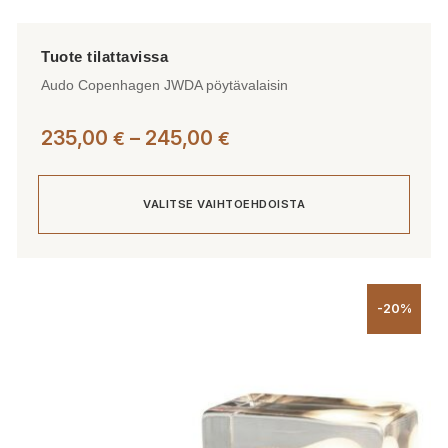
Audo Copenhagen JWDA pöytävalaisin
Hintaluokka:
235,00
–
245,00
€
€
235,00 €
-
VALITSE VAIHTOEHDOISTA
245,00 €
Tällä
tuotteella
-20%
on
useampi
muunnelma.
Voit
tehdä
valinnat