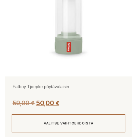
Fatboy Tjoepke pöytävalaisin
Alkuperäinen
Nykyinen
59,00
50,00
€
€
hinta
hinta
oli:
on:
VALITSE VAIHTOEHDOISTA
59,00 €.
50,00 €.