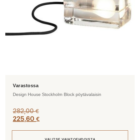
tuotteen
sivulla.
Design House Stockholm Block pöytävalaisin
282,00
€
225,60
€
VALITSE VAIHTOEHDOISTA