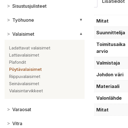
Lisätiedot
>
Sisustusjulisteet
>
Työhuone
▼
Mitat
Suunnittelija
>
Valaisimet
▼
Toimitusaika
Ladattavat valaisimet
arvio
Lattiavalaisimet
Plafondit
Valmistaja
Pöytävalaisimet
Johdon väri
Riippuvalaisimet
Seinävalaisimet
Materiaali
Valaisintarvikkeet
Valonlähde
>
Varaosat
Mitat
>
Vitra