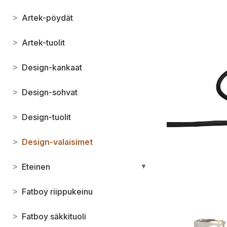
>
Artek-pöydät
>
Artek-tuolit
>
Design-kankaat
>
Design-sohvat
>
Design-tuolit
>
Design-valaisimet
>
Eteinen
▼
>
Fatboy riippukeinu
>
Fatboy säkkituoli