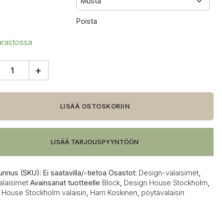
Poista
arastossa
+
n
e
holm
LISÄÄ OSTOSKORIIN
alaisin
LISÄÄ TARJOUSPYYNTÖÖN
unnus (SKU):
Ei saatavilla/-tietoa
Osastot:
Design-valaisimet
,
alaisimet
Avainsanat tuotteelle
Block
,
Design House Stockholm
,
 House Stockholm valaisin
,
Harri Koskinen
,
pöytävalaisin