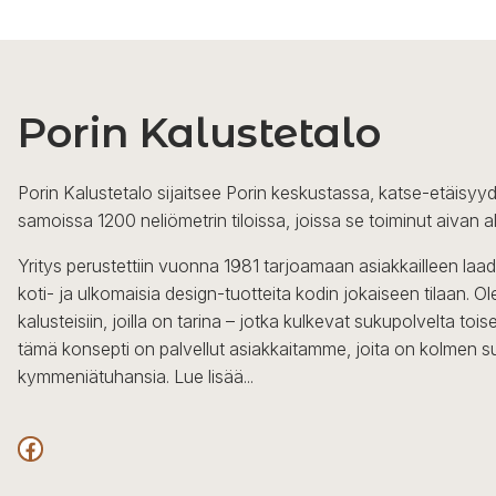
Porin Kalustetalo
Porin Kalustetalo sijaitsee Porin keskustassa, katse-etäisyyd
samoissa 1200 neliömetrin tiloissa, joissa se toiminut aivan a
Yritys perustettiin vuonna 1981 tarjoamaan asiakkailleen laa
koti- ja ulkomaisia design-tuotteita kodin jokaiseen tilaan. 
kalusteisiin, joilla on tarina – jotka kulkevat sukupolvelta to
tämä konsepti on palvellut asiakkaitamme, joita on kolmen s
kymmeniätuhansia.
Lue lisää...
Facebook