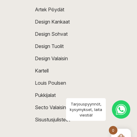
Artek Pöydät
Design Kankaat
Design Sohvat
Design Tuolit
Design Valaisin
Kartell
Louis Poulsen
Pukkijalat
Tarjouspyynnöt,
Secto Valaisin
kysymykset, laita
viestiä!
Sisustusjulisteet
0