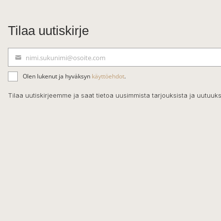
Tilaa uutiskirje
nimi.sukunimi@osoite.com
S
ä
Olen lukenut ja hyväksyn
käyttöehdot
.
h
k
Tilaa uutiskirjeemme ja saat tietoa uusimmista tarjouksista ja uutuuks
ö
p
o
s
t
i