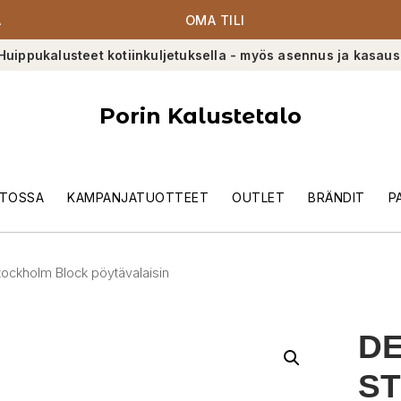
A
OMA TILI
Huippukalusteet kotiinkuljetuksella - myös asennus ja kasaus
Porin Kalustetalo
TOSSA
KAMPANJATUOTTEET
OUTLET
BRÄNDIT
P
ockholm Block pöytävalaisin
DE
S