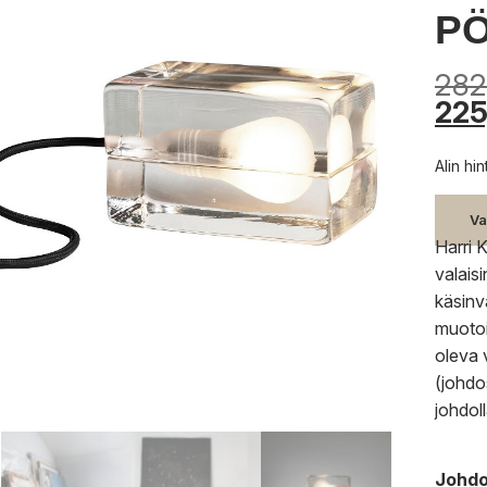
PÖ
282
225
Alin hi
Va
Harri 
valais
käsinva
muotoi
oleva 
(johdo
johdoll
Johdo