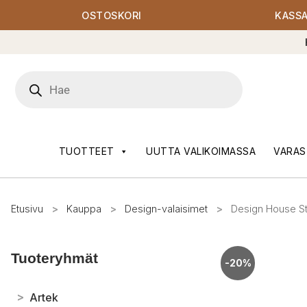
OSTOSKORI
KASS
Products
search
TUOTTEET
UUTTA VALIKOIMASSA
VARAS
Etusivu
>
Kauppa
>
Design-valaisimet
>
Design House St
Tuoteryhmät
-20%
>
Artek