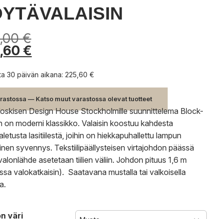
YTÄVALAISIN
,00
€
,60
€
nta 30 päivän aikana:
225,60
€
rastossa — Katso muut varastossa olevat tuotteet
Koskisen Design House Stockholmille suunnittelema Block-
in on moderni klassikko. Valaisin koostuu kahdesta
letusta lasitiilestä, joihin on hiekkapuhallettu lampun
nen syvennys. Tekstiilipäällysteisen virtajohdon päässä
valonlähde asetetaan tiilien väliin. Johdon pituus 1,6 m
ssa valokatkaisin). Saatavana mustalla tai valkoisella
a.
n väri