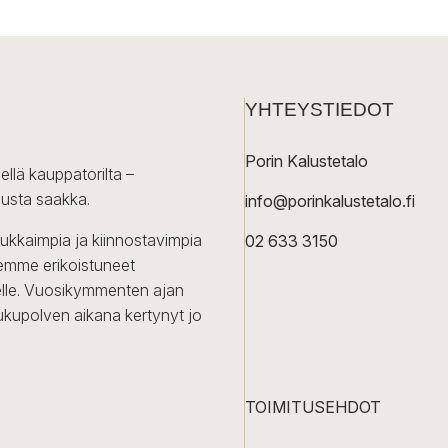
YHTEYSTIEDOT
Porin Kalustetalo
ellä kauppatorilta –
lusta saakka.
info@porinkalustetalo.fi
dukkaimpia ja kiinnostavimpia
02 633 3150
Olemme erikoistuneet
iselle. Vuosikymmenten ajan
ukupolven aikana kertynyt jo
TOIMITUSEHDOT