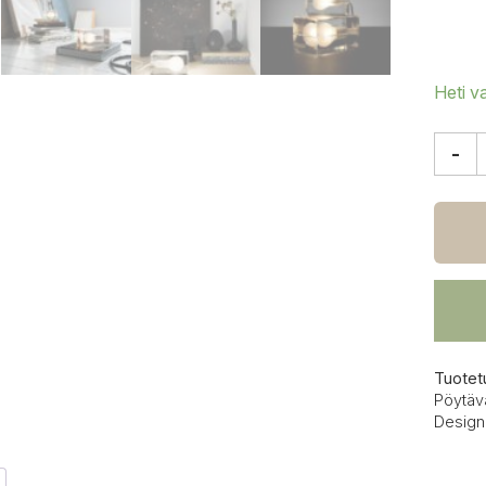
Heti v
-
Desig
Hous
Stock
Block
pöytäv
määrä
Tuotet
Pöytäv
Design