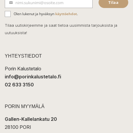
Tilaa
nimi.sukunimi@osoite.com
b
S
ä
o
Olen lukenut ja hyväksyn
käyttöehdot
.
h
k
o
Tilaa uutiskirjeemme ja saat tietoa uusimmista tarjouksista ja
ö
uutuuksista!
k
p
o
s
t
YHTEYSTIEDOT
i
Porin Kalustetalo
info@porinkalustetalo.fi
02 633 3150
PORIN MYYMÄLÄ
Gallen-Kallelankatu 20
28100 PORI