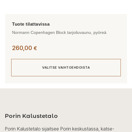
Normann Copenhagen Block tarjoiluvaunu, pyöreä
260,00
€
VALITSE VAIHTOEHDOISTA
Tällä
tuotteella
on
useampi
Porin Kalustetalo
muunnelma.
Voit
Porin Kalustetalo sijaitsee Porin keskustassa, katse-
tehdä