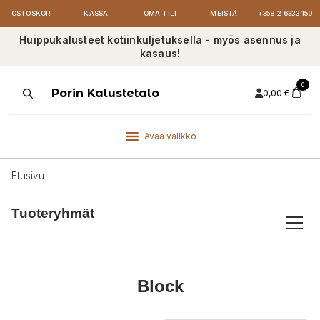
OSTOSKORI
KASSA
OMA TILI
MEISTÄ
+358 2 6333 150
Huippukalusteet kotiinkuljetuksella - myös asennus ja
kasaus!
0
Products
Porin Kalustetalo
0,00
€
search
Avaa valikko
Etusivu
Tuoteryhmät
Block