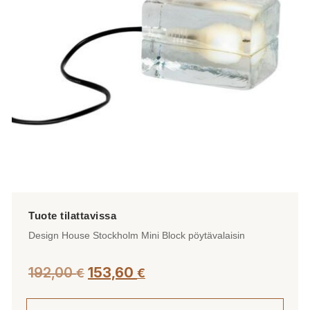
tehdä
valinnat
tuotteen
sivulla.
Design House Stockholm Mini Block pöytävalaisin
192,00
153,60
€
€