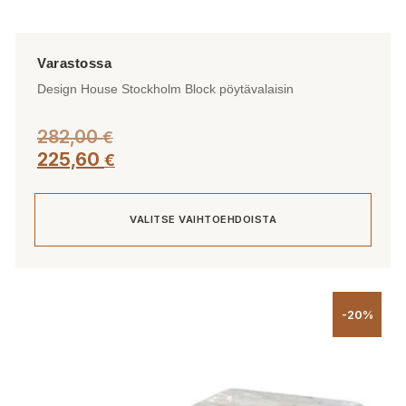
Design House Stockholm Block pöytävalaisin
282,00
€
225,60
€
VALITSE VAIHTOEHDOISTA
Tällä
tuotteella
-20%
on
useampi
muunnelma.
Voit