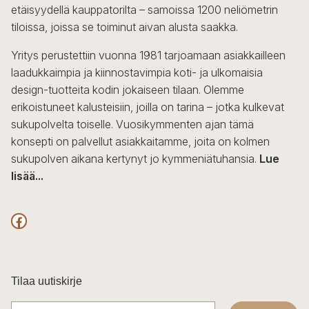
etäisyydellä kauppatorilta – samoissa 1200 neliömetrin
valinnat
tiloissa, joissa se toiminut aivan alusta saakka.
tuotteen
sivulla.
Yritys perustettiin vuonna 1981 tarjoamaan asiakkailleen
laadukkaimpia ja kiinnostavimpia koti- ja ulkomaisia
design-tuotteita kodin jokaiseen tilaan. Olemme
erikoistuneet kalusteisiin, joilla on tarina – jotka kulkevat
sukupolvelta toiselle. Vuosikymmenten ajan tämä
konsepti on palvellut asiakkaitamme, joita on kolmen
sukupolven aikana kertynyt jo kymmeniätuhansia.
Lue
lisää...
F
a
c
Tilaa uutiskirje
e