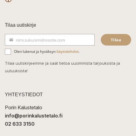
F
a
c
Tilaa uutiskirje
e
Tilaa
nimi.sukunimi@osoite.com
b
S
ä
o
Olen lukenut ja hyväksyn
käyttöehdot
.
h
k
o
Tilaa uutiskirjeemme ja saat tietoa uusimmista tarjouksista ja
ö
uutuuksista!
k
p
o
s
t
YHTEYSTIEDOT
i
Porin Kalustetalo
info@porinkalustetalo.fi
02 633 3150