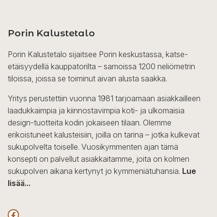
Porin Kalustetalo
Porin Kalustetalo sijaitsee Porin keskustassa, katse-
etäisyydellä kauppatorilta – samoissa 1200 neliömetrin
tiloissa, joissa se toiminut aivan alusta saakka.
Yritys perustettiin vuonna 1981 tarjoamaan asiakkailleen
laadukkaimpia ja kiinnostavimpia koti- ja ulkomaisia
design-tuotteita kodin jokaiseen tilaan. Olemme
erikoistuneet kalusteisiin, joilla on tarina – jotka kulkevat
sukupolvelta toiselle. Vuosikymmenten ajan tämä
konsepti on palvellut asiakkaitamme, joita on kolmen
sukupolven aikana kertynyt jo kymmeniätuhansia.
Lue
lisää...