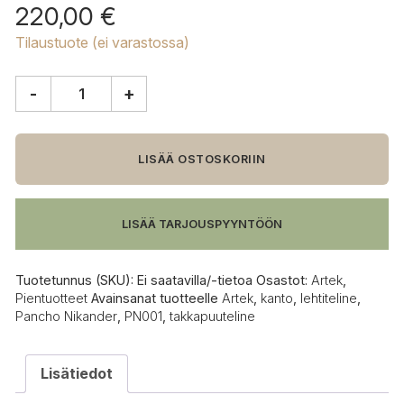
220,00
€
Tilaustuote (ei varastossa)
-
+
Artek
PN001
Kanto
määrä
LISÄÄ OSTOSKORIIN
LISÄÄ TARJOUSPYYNTÖÖN
Tuotetunnus (SKU):
Ei saatavilla/-tietoa
Osastot:
Artek
,
Pientuotteet
Avainsanat tuotteelle
Artek
,
kanto
,
lehtiteline
,
Pancho Nikander
,
PN001
,
takkapuuteline
Lisätiedot