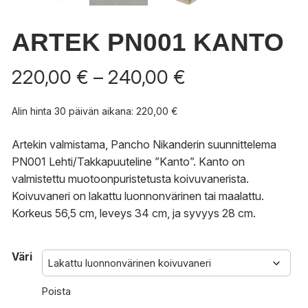
ARTEK PN001 KANTO
Hintaluokka:
220,00
€
–
240,00
€
220,00 €
-
Alin hinta 30 päivän aikana:
220,00
€
240,00 €
Artekin valmistama, Pancho Nikanderin suunnittelema
PN001 Lehti/Takkapuuteline ”Kanto”. Kanto on
valmistettu muotoonpuristetusta koivuvanerista.
Koivuvaneri on lakattu luonnonvärinen tai maalattu.
Korkeus 56,5 cm, leveys 34 cm, ja syvyys 28 cm.
Väri
Poista