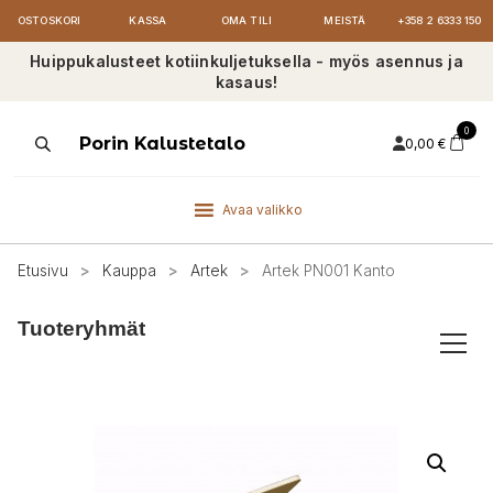
OSTOSKORI
KASSA
OMA TILI
MEISTÄ
+358 2 6333 150
Huippukalusteet kotiinkuljetuksella - myös asennus ja
kasaus!
0
Products
Porin Kalustetalo
0,00
€
search
Avaa valikko
Etusivu
>
Kauppa
>
Artek
>
Artek PN001 Kanto
Tuoteryhmät