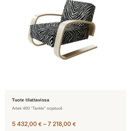
Artek 400 ”Tankki” nojatuoli
Hintaluokka:
5 432,00
–
7 218,00
€
€
5