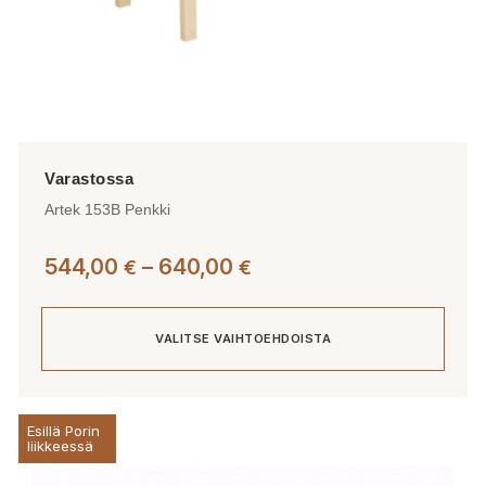
Artek 153B Penkki
Hintaluokka:
544,00
–
640,00
€
€
544,00 €
-
VALITSE VAIHTOEHDOISTA
640,00 €
Tällä
Esillä Porin
tuotteella
liikkeessä
on