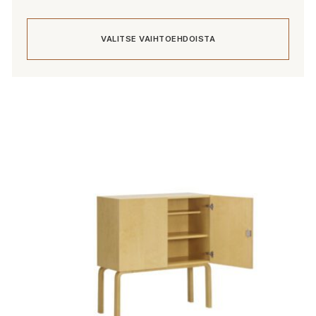
940,00 €
-
VALITSE VAIHTOEHDOISTA
1
005,00 €
Tällä
tuotteella
on
useampi
muunnelma.
Voit
tehdä
valinnat
tuotteen
sivulla.