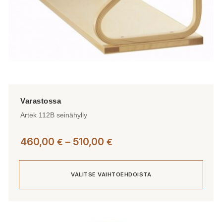
Artek 112B seinähylly
Hintaluokka:
460,00
–
510,00
€
€
460,00 €
-
VALITSE VAIHTOEHDOISTA
510,00 €
Tällä
tuotteella