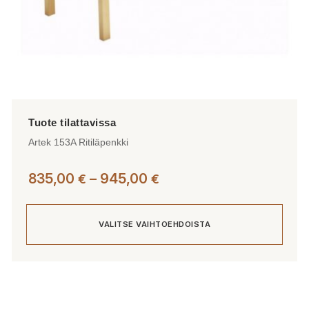
Artek 153A Ritiläpenkki
Hintaluokka:
835,00
–
945,00
€
€
835,00 €
-
VALITSE VAIHTOEHDOISTA
945,00 €
Tällä
tuotteella
on