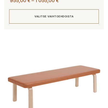
Hintaluokka:
955,00
–
1 055,00
€
€
955,00 €
-
VALITSE VAIHTOEHDOISTA
1
055,00 €
Tällä
tuotteella
on
useampi
muunnelma.
Voit
tehdä
valinnat
tuotteen
sivulla.