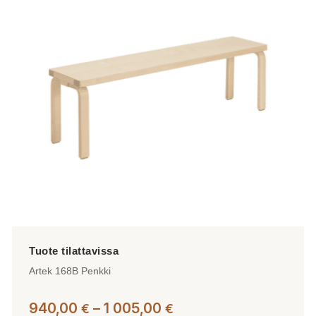
muunnelma.
Voit
tehdä
valinnat
tuotteen
sivulla.
Artek 168B Penkki
Hintaluokka:
940,00
–
1 005,00
€
€