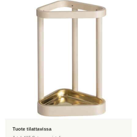
on
useampi
muunnelma.
Voit
tehdä
valinnat
tuotteen
sivulla.