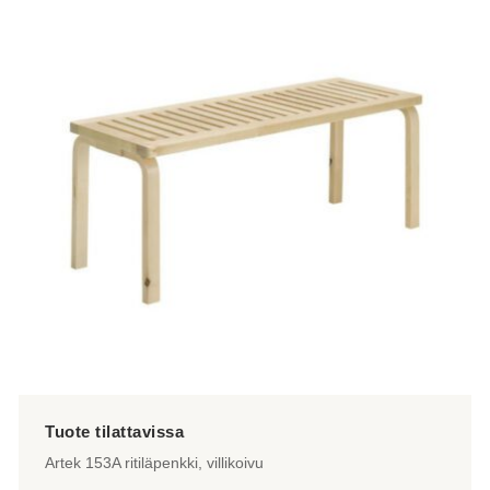
useampi
muunnelma.
Voit
tehdä
valinnat
tuotteen
sivulla.
Artek 153A ritiläpenkki, villikoivu