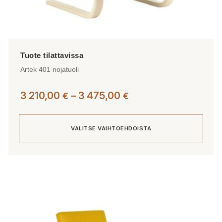
Artek 401 nojatuoli
Hintaluokka:
3 210,00
–
3 475,00
€
€
3
210,00 €
VALITSE VAIHTOEHDOISTA
-
3
475,00 €
Tällä
tuotteella
on
useampi
muunnelma.