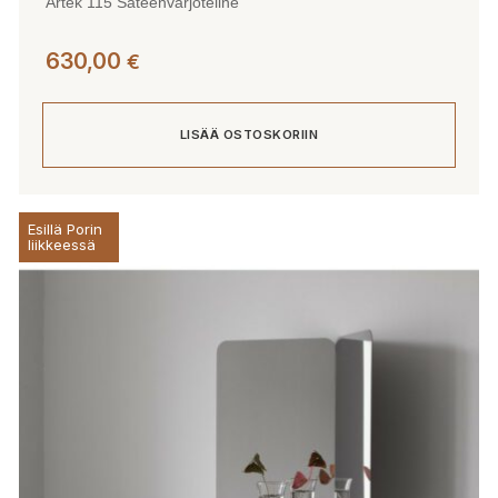
Artek 115 Sateenvarjoteline
630,00
€
LISÄÄ OSTOSKORIIN
Esillä Porin
liikkeessä