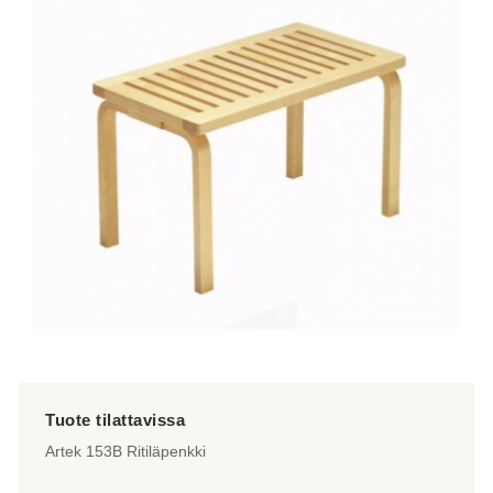
useampi
muunnelma.
Voit
tehdä
valinnat
tuotteen
sivulla.
Artek 153B Ritiläpenkki