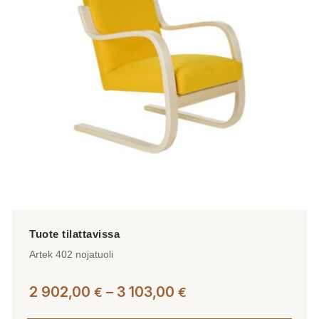
Voit
tehdä
valinnat
tuotteen
sivulla.
Artek 402 nojatuoli
Hintaluokka:
2 902,00
–
3 103,00
€
€
2