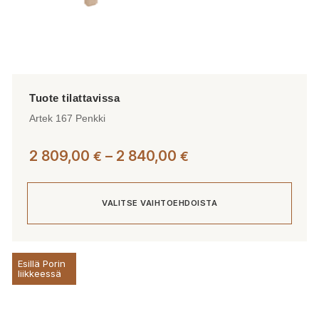
Artek 167 Penkki
Hintaluokka:
2 809,00
–
2 840,00
€
€
2
809,00 €
VALITSE VAIHTOEHDOISTA
-
2
840,00 €
Tällä
Esillä Porin
tuotteella
liikkeessä
on
useampi