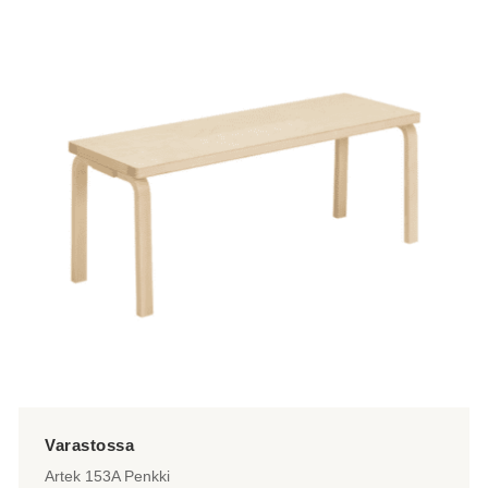
on
useampi
muunnelma.
Voit
tehdä
valinnat
tuotteen
sivulla.
Artek 153A Penkki