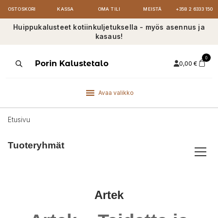
OSTOSKORI
KASSA
OMA TILI
MEISTÄ
+358 2 6333 150
Huippukalusteet kotiinkuljetuksella - myös asennus ja
kasaus!
0
Products
Porin Kalustetalo
0,00
€
search
Avaa valikko
Etusivu
Tuoteryhmät
Artek