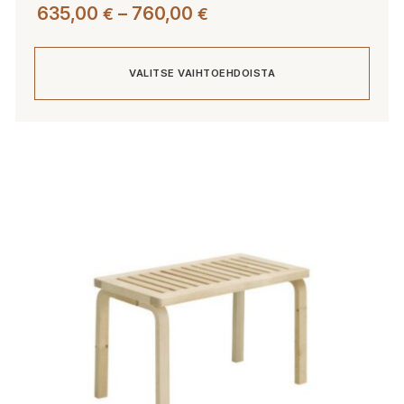
Hintaluokka:
635,00
–
760,00
€
€
635,00 €
-
VALITSE VAIHTOEHDOISTA
760,00 €
Tällä
tuotteella
on
useampi
muunnelma.
Voit
tehdä
valinnat
tuotteen
sivulla.