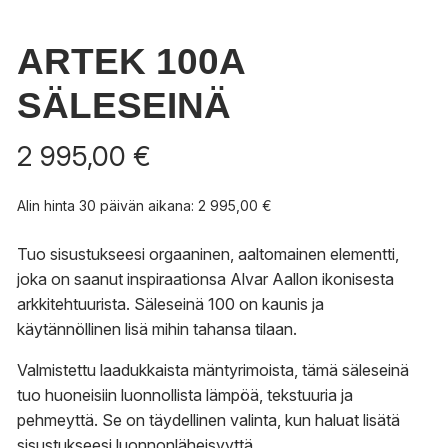
ARTEK 100A
SÄLESEINÄ
2 995,00
€
Alin hinta 30 päivän aikana:
2 995,00
€
Tuo sisustukseesi orgaaninen, aaltomainen elementti,
joka on saanut inspiraationsa Alvar Aallon ikonisesta
arkkitehtuurista. Säleseinä 100 on kaunis ja
käytännöllinen lisä mihin tahansa tilaan.
Valmistettu laadukkaista mäntyrimoista, tämä säleseinä
tuo huoneisiin luonnollista lämpöä, tekstuuria ja
pehmeyttä. Se on täydellinen valinta, kun haluat lisätä
sisustukseesi luonnonläheisyyttä.