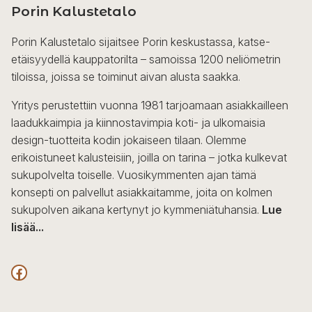
Porin Kalustetalo
Porin Kalustetalo sijaitsee Porin keskustassa, katse-
etäisyydellä kauppatorilta – samoissa 1200 neliömetrin
tiloissa, joissa se toiminut aivan alusta saakka.
Yritys perustettiin vuonna 1981 tarjoamaan asiakkailleen
laadukkaimpia ja kiinnostavimpia koti- ja ulkomaisia
design-tuotteita kodin jokaiseen tilaan. Olemme
erikoistuneet kalusteisiin, joilla on tarina – jotka kulkevat
sukupolvelta toiselle. Vuosikymmenten ajan tämä
konsepti on palvellut asiakkaitamme, joita on kolmen
sukupolven aikana kertynyt jo kymmeniätuhansia.
Lue
lisää...
F
a