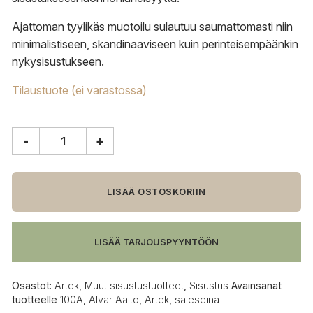
Ajattoman tyylikäs muotoilu sulautuu saumattomasti niin
minimalistiseen, skandinaaviseen kuin perinteisempäänkin
nykysisustukseen.
Tilaustuote (ei varastossa)
-
+
Artek
100A
säleseinä
määrä
LISÄÄ OSTOSKORIIN
LISÄÄ TARJOUSPYYNTÖÖN
Osastot:
Artek
,
Muut sisustustuotteet
,
Sisustus
Avainsanat
tuotteelle
100A
,
Alvar Aalto
,
Artek
,
säleseinä