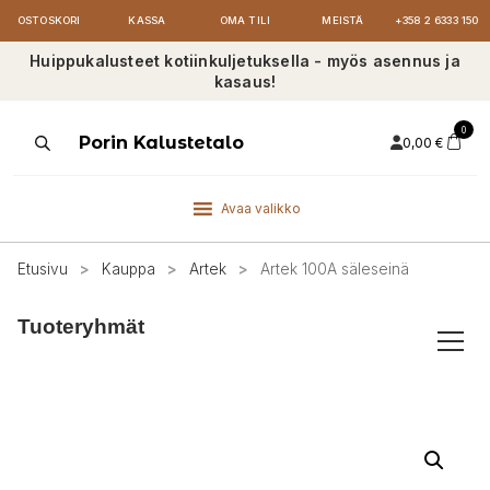
OSTOSKORI
KASSA
OMA TILI
MEISTÄ
+358 2 6333 150
Huippukalusteet kotiinkuljetuksella - myös asennus ja
kasaus!
0
Products
Porin Kalustetalo
0,00
€
search
Avaa valikko
Etusivu
>
Kauppa
>
Artek
>
Artek 100A säleseinä
Tuoteryhmät