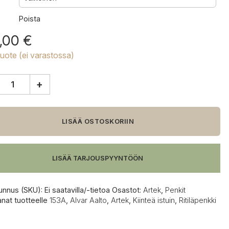
Poista
,00
€
tuote (ei varastossa)
+
i
LISÄÄ OSTOSKORIIN
LISÄÄ TARJOUSPYYNTÖÖN
unnus (SKU):
Ei saatavilla/-tietoa
Osastot:
Artek
,
Penkit
anat tuotteelle
153A
,
Alvar Aalto
,
Artek
,
Kiinteä istuin
,
Ritiläpenkki