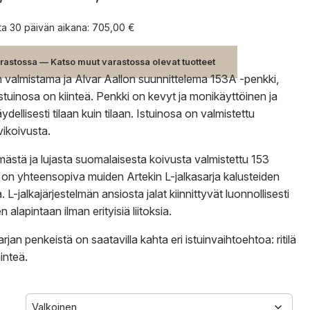
705,00 €
-
nta 30 päivän aikana:
705,00
€
770,00 €
rastossa — Katso muut varastossa olevat tuotteet
n valmistama ja Alvar Aallon suunnittelema 153A -penkki,
istuinosa on kiinteä. Penkki on kevyt ja monikäyttöinen ja
äydellisesti tilaan kuin tilaan. Istuinosa on valmistettu
vikoivusta.
ästä ja lujasta suomalaisesta koivusta valmistettu 153
 on yhteensopiva muiden Artekin L-jalkasarja kalusteiden
 L-jalkajärjestelmän ansiosta jalat kiinnittyvät luonnollisesti
n alapintaan ilman erityisiä liitoksia.
rjan penkeistä on saatavilla kahta eri istuinvaihtoehtoa: ritilä
inteä.