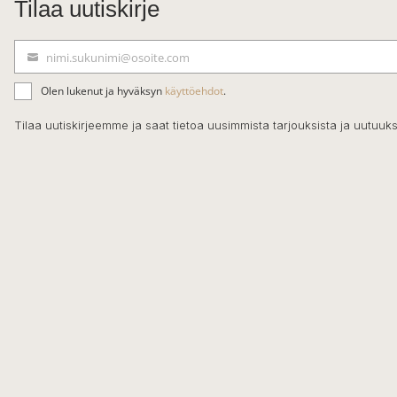
Tilaa uutiskirje
nimi.sukunimi@osoite.com
S
ä
Olen lukenut ja hyväksyn
käyttöehdot
.
h
k
Tilaa uutiskirjeemme ja saat tietoa uusimmista tarjouksista ja uutuuks
ö
p
o
s
t
i