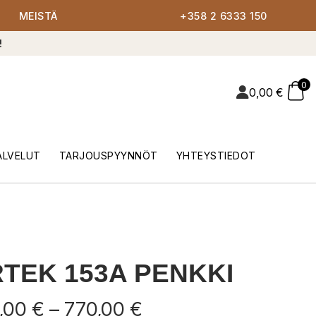
MEISTÄ
+358 2 6333 150
!
0
0,00
€
ALVELUT
TARJOUSPYYNNÖT
YHTEYSTIEDOT
TEK 153A PENKKI
Hintaluokka:
,00
€
–
770,00
€