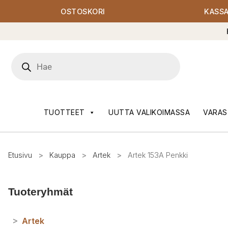
OSTOSKORI
KASS
Products
search
TUOTTEET
UUTTA VALIKOIMASSA
VARAS
Etusivu
>
Kauppa
>
Artek
>
Artek 153A Penkki
Tuoteryhmät
>
Artek