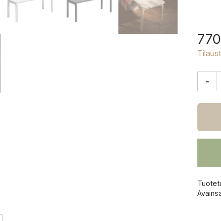
770
Tilaus
-
Artek
153A
Penkk
määrä
Tuotet
Avains