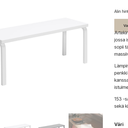
Alin hi
Va
Arteki
jossa 
sopii t
massii
Lämpim
penkki
kanssa.
istuime
153 -sa
sekä ki
Väri