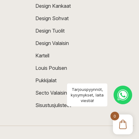
Design Kankaat
Design Sohvat
Design Tuolit
Design Valaisin
Kartell
Louis Poulsen
Pukkijalat
Tarjouspyynnöt,
Secto Valaisin
kysymykset, laita
viestiä!
Sisustusjulisteet
0