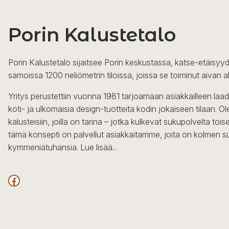
Porin Kalustetalo
Porin Kalustetalo sijaitsee Porin keskustassa, katse-etäisyyd
samoissa 1200 neliömetrin tiloissa, joissa se toiminut aivan a
Yritys perustettiin vuonna 1981 tarjoamaan asiakkailleen laa
koti- ja ulkomaisia design-tuotteita kodin jokaiseen tilaan. 
kalusteisiin, joilla on tarina – jotka kulkevat sukupolvelta to
tämä konsepti on palvellut asiakkaitamme, joita on kolmen s
kymmeniätuhansia.
Lue lisää...
Facebook