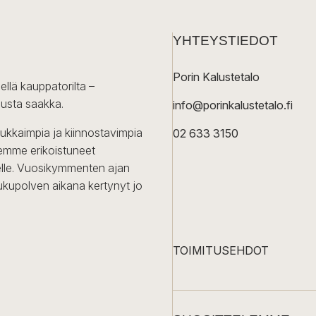
YHTEYSTIEDOT
Porin Kalustetalo
ellä kauppatorilta –
lusta saakka.
info@porinkalustetalo.fi
dukkaimpia ja kiinnostavimpia
02 633 3150
Olemme erikoistuneet
iselle. Vuosikymmenten ajan
ukupolven aikana kertynyt jo
TOIMITUSEHDOT