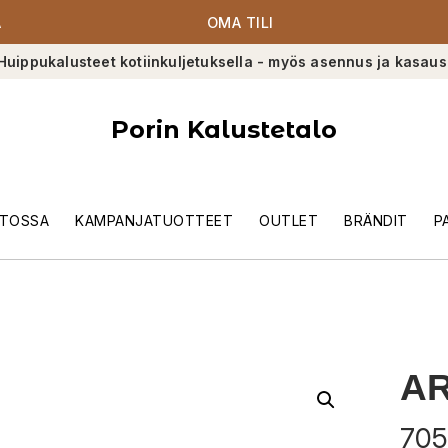
A
OMA TILI
Huippukalusteet kotiinkuljetuksella - myös asennus ja kasaus
Porin Kalustetalo
TOSSA
KAMPANJATUOTTEET
OUTLET
BRÄNDIT
P
AR
705