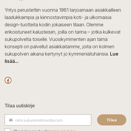
Yritys perustettiin vuonna 1981 tarjoamaan asiakkailleen
laadukkaimpia ja kiinnostavimpia koti- ja ulkomaisia
design-tuotteita kodin jokaiseen tilaan. Olemme
erikoistuneet kalusteisiin, joilla on tarina – jotka kulkevat
sukupolvelta toiselle. Vuosikymmenten ajan tämä
konsepti on palvellut asiakkaitamme, joita on kolmen
sukupolven aikana kertynyt jo kymmeniätuhansia.
Lue
lisää...
F
a
c
Tilaa uutiskirje
e
Tilaa
nimi.sukunimi@osoite.com
b
S
ä