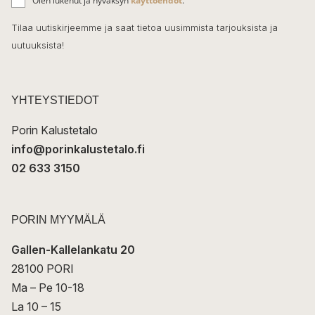
o
Olen lukenut ja hyväksyn
käyttöehdot
.
h
k
o
Tilaa uutiskirjeemme ja saat tietoa uusimmista tarjouksista ja
ö
uutuuksista!
k
p
o
s
t
YHTEYSTIEDOT
i
Porin Kalustetalo
info@porinkalustetalo.fi
02 633 3150
PORIN MYYMÄLÄ
Gallen-Kallelankatu 20
28100 PORI
Ma – Pe 10-18
La 10 – 15