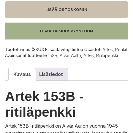
Ritiläpenkki
määrä
LISÄÄ OSTOSKORIIN
LISÄÄ TARJOUSPYYNTÖÖN
Tuotetunnus (SKU):
Ei saatavilla/-tietoa
Osastot:
Artek
,
Penkit
Avainsanat tuotteelle
153B
,
Alvar Aalto
,
Artek
,
Ritiläpenkki
Kuvaus
Lisätiedot
Artek 153B -
ritiläpenkki
Artek 153B -ritiläpenkki on Alvar Aallon vuonna 1945