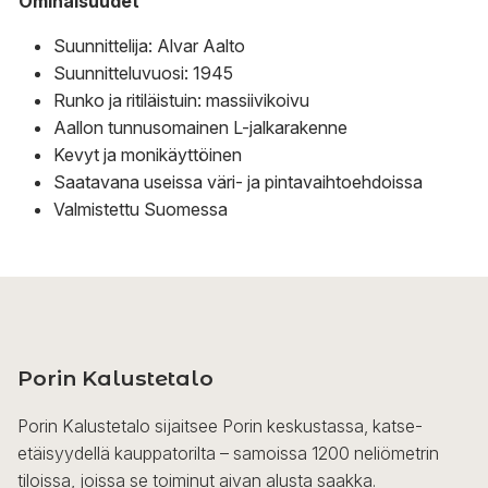
Ominaisuudet
Suunnittelija: Alvar Aalto
Suunnitteluvuosi: 1945
Runko ja ritiläistuin: massiivikoivu
Aallon tunnusomainen L-jalkarakenne
Kevyt ja monikäyttöinen
Saatavana useissa väri- ja pintavaihtoehdoissa
Valmistettu Suomessa
Porin Kalustetalo
Porin Kalustetalo sijaitsee Porin keskustassa, katse-
etäisyydellä kauppatorilta – samoissa 1200 neliömetrin
tiloissa, joissa se toiminut aivan alusta saakka.