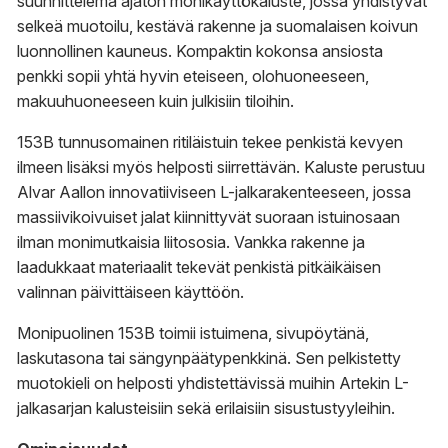
suunnittelema ajaton monikäyttökaluste, jossa yhdistyvät
selkeä muotoilu, kestävä rakenne ja suomalaisen koivun
luonnollinen kauneus. Kompaktin kokonsa ansiosta
penkki sopii yhtä hyvin eteiseen, olohuoneeseen,
makuuhuoneeseen kuin julkisiin tiloihin.
153B tunnusomainen ritiläistuin tekee penkistä kevyen
ilmeen lisäksi myös helposti siirrettävän. Kaluste perustuu
Alvar Aallon innovatiiviseen L-jalkarakenteeseen, jossa
massiivikoivuiset jalat kiinnittyvät suoraan istuinosaan
ilman monimutkaisia liitososia. Vankka rakenne ja
laadukkaat materiaalit tekevät penkistä pitkäikäisen
valinnan päivittäiseen käyttöön.
Monipuolinen 153B toimii istuimena, sivupöytänä,
laskutasona tai sängynpäätypenkkinä. Sen pelkistetty
muotokieli on helposti yhdistettävissä muihin Artekin L-
jalkasarjan kalusteisiin sekä erilaisiin sisustustyyleihin.