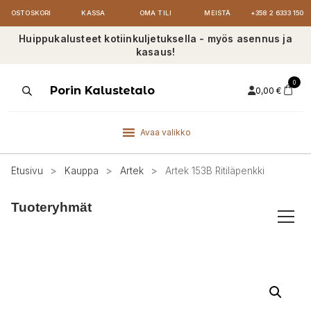
OSTOSKORI
KASSA
OMA TILI
MEISTÄ
+358 2 6333 150
Huippukalusteet kotiinkuljetuksella - myös asennus ja
kasaus!
0
Products
Porin Kalustetalo
0,00
€
search
Avaa valikko
Etusivu
>
Kauppa
>
Artek
>
Artek 153B Ritiläpenkki
Tuoteryhmät