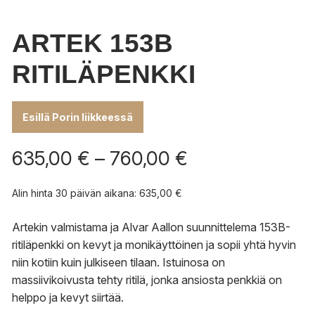
ARTEK 153B
RITILÄPENKKI
Esillä Porin liikkeessä
Hintaluokka:
635,00
€
–
760,00
€
635,00 €
-
Alin hinta 30 päivän aikana:
635,00
€
760,00 €
Artekin valmistama ja Alvar Aallon suunnittelema 153B-
ritiläpenkki on kevyt ja monikäyttöinen ja sopii yhtä hyvin
niin kotiin kuin julkiseen tilaan. Istuinosa on
massiivikoivusta tehty ritilä, jonka ansiosta penkkiä on
helppo ja kevyt siirtää.