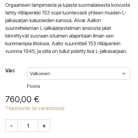
Orgaanisen lämpimästä ja lujasta suomalaisesta koivusta
tehty ritiläpenkki 153 sopii luontevasti yhteen muiden L-
jalkasarjan kalusteiden kanssa. Alvar Aallon
suunnitteleman L-jalkajärjestelmän ansiosta jalat
kiinnittyvät suoraan istuimen alapintaan ilman sen
kummempia liitoksia. Aalto suunnitteli 153 ritiläpenkin
vuonna 1945, ja siitä on tullut pidetty lisä L-jalkasarjaan.
Väri
Poista
760,00
€
Tilaustuote (ei varastossa)
-
+
Artek
153B