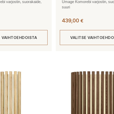
i varjostin, suorakaide,
Umage Komorebi varjostin, suo
suuri
439,00
€
E VAIHTOEHDOISTA
VALITSE VAIHTOEHDO
Tällä
tuotteella
on
useampi
muunnelma.
Voit
tehdä
valinnat
tuotteen
sivulla.