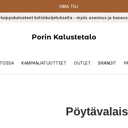
A
OMA TILI
Huippukalusteet kotiinkuljetuksella - myös asennus ja kasaus
Porin Kalustetalo
TOSSA
KAMPANJATUOTTEET
OUTLET
BRÄNDIT
P
Pöytävalai