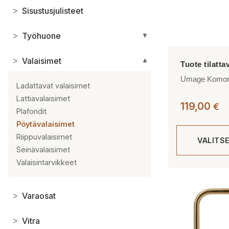
>
Sisustusjulisteet
>
Työhuone
▼
>
Valaisimet
▼
Umage Komoreb
Ladattavat valaisimet
Lattiavalaisimet
119,00
€
Plafondit
Pöytävalaisimet
Riippuvalaisimet
VALITS
Seinävalaisimet
Valaisintarvikkeet
Tällä
tuotteella
>
Varaosat
on
useampi
>
Vitra
muunnelma.