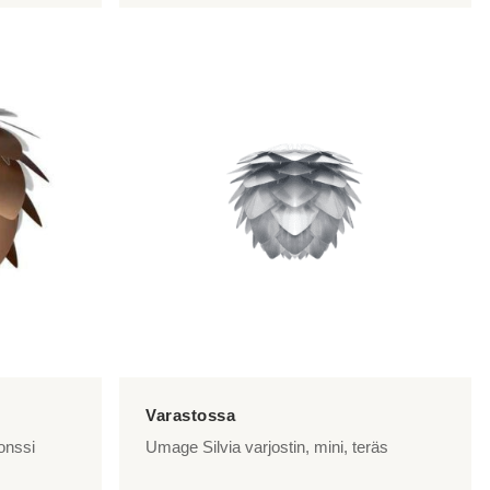
onssi
Umage Silvia varjostin, mini, teräs