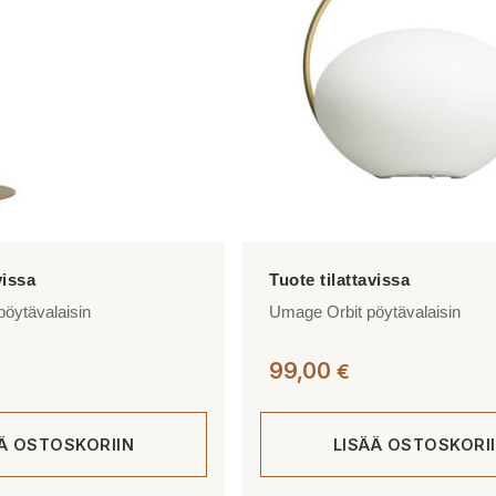
Voit
tehdä
valinnat
tuotteen
sivulla.
öytävalaisin
Umage Orbit pöytävalaisin
99,00
€
ÄÄ OSTOSKORIIN
LISÄÄ OSTOSKORI