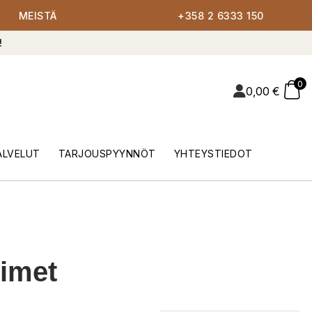
MEISTÄ
+358 2 6333 150
!
0
0,00
€
ALVELUT
TARJOUSPYYNNÖT
YHTEYSTIEDOT
simet