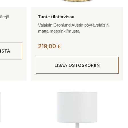
ärejä
Valaisin Grönlund Austin pöytävalaisin,
taluokka:
matta messinki/musta
00 €
219,00
€
ISTA
,00 €
LISÄÄ OSTOSKORIIN