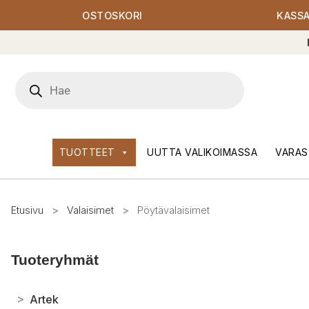
OSTOSKORI
KASS
Products
search
TUOTTEET
UUTTA VALIKOIMASSA
VARAS
Etusivu
>
Valaisimet
>
Pöytävalaisimet
Tuoteryhmät
>
Artek