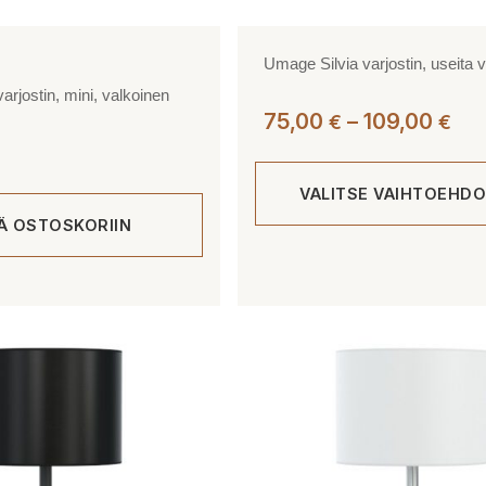
Umage Silvia varjostin, useita v
arjostin, mini, valkoinen
Hin
75,00
–
109,00
€
€
75,
-
VALITSE VAIHTOEHDO
109
ÄÄ OSTOSKORIIN
Tällä
tuotteella
on
useampi
muunnelma.
Voit
tehdä
valinnat
tuotteen