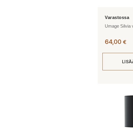
Umage Silvia v
64,00
€
LIS