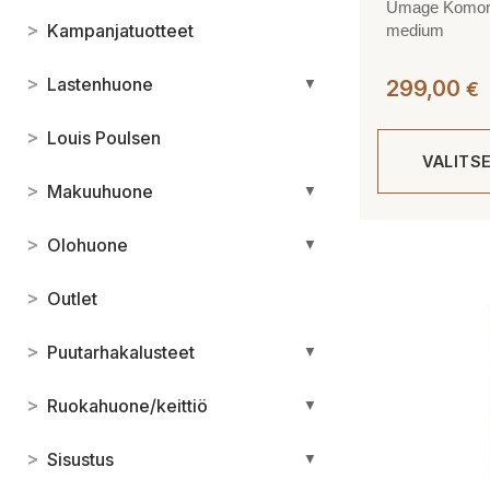
Umage Komoreb
>
Kampanjatuotteet
medium
>
Lastenhuone
▼
299,00
€
>
Louis Poulsen
VALITS
>
Makuuhuone
▼
Tällä
>
Olohuone
▼
tuotteella
on
>
Outlet
useampi
muunnelma.
>
Puutarhakalusteet
▼
Voit
tehdä
>
Ruokahuone/keittiö
▼
valinnat
tuotteen
>
Sisustus
▼
sivulla.