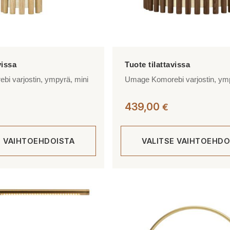
i varjostin, ympyrä, mini
Umage Komorebi varjostin, ymp
439,00
€
E VAIHTOEHDOISTA
VALITSE VAIHTOEHDO
Tällä
tuotteella
on
useampi
muunnelma.