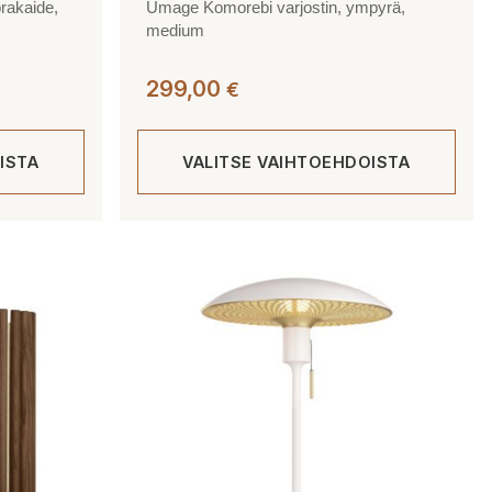
rakaide,
Umage Komorebi varjostin, ympyrä,
medium
299,00
€
ISTA
VALITSE VAIHTOEHDOISTA
Tällä
tuotteella
on
useampi
muunnelma.
Voit
tehdä
valinnat
tuotteen
sivulla.