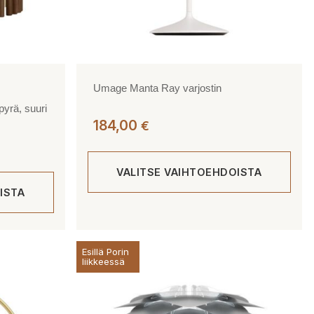
Umage Manta Ray varjostin
yrä, suuri
184,00
€
VALITSE VAIHTOEHDOISTA
ISTA
Tällä
tuotteella
on
Esillä Porin
liikkeessä
useampi
muunnelma.
Voit