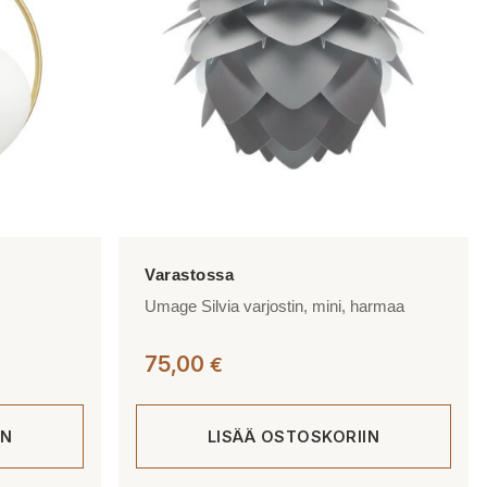
tehdä
valinnat
tuotteen
sivulla.
Umage Silvia varjostin, mini, harmaa
75,00
€
IN
LISÄÄ OSTOSKORIIN