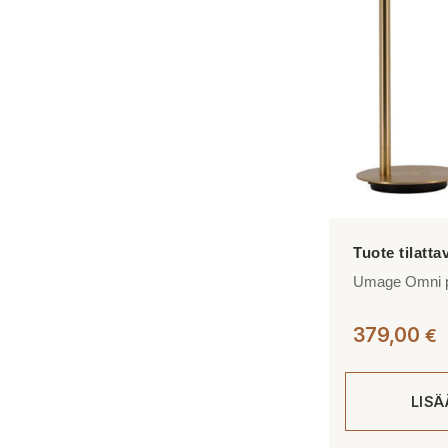
Voit
tehdä
valinnat
tuotteen
sivulla.
Umage Omni p
379,00
€
LIS