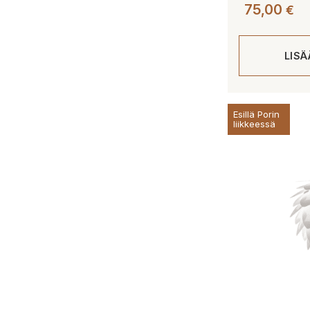
75,00
€
LIS
Esillä Porin
liikkeessä