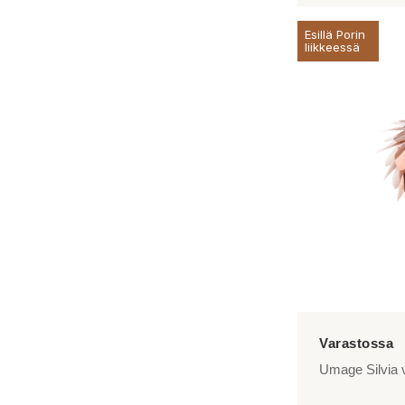
Esillä Porin
liikkeessä
Umage Silvia v