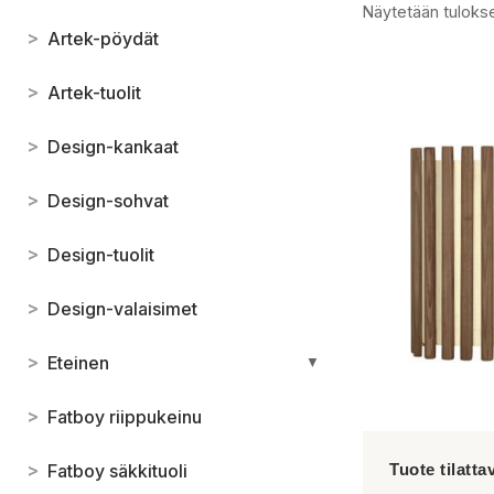
Näytetään tulokse
>
Artek-pöydät
>
Artek-tuolit
>
Design-kankaat
>
Design-sohvat
>
Design-tuolit
>
Design-valaisimet
>
Eteinen
▼
>
Fatboy riippukeinu
>
Fatboy säkkituoli