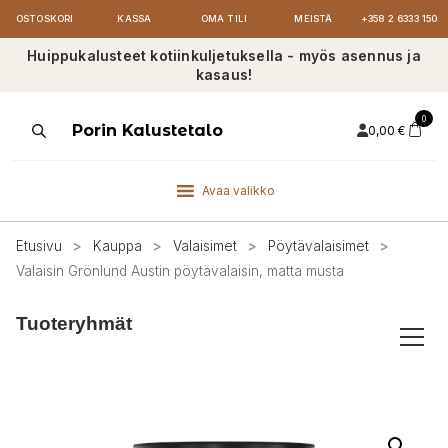
OSTOSKORI
KASSA
OMA TILI
MEISTÄ
+358 2 6333 150
Huippukalusteet kotiinkuljetuksella - myös asennus ja
kasaus!
0
Products
Porin Kalustetalo
0,00
€
search
Avaa valikko
Etusivu
>
Kauppa
>
Valaisimet
>
Pöytävalaisimet
>
Valaisin Grönlund Austin pöytävalaisin, matta musta
Tuoteryhmät