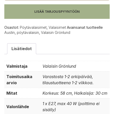
musta
määrä
LISÄÄ TARJOUSPYYNTÖÖN
Osastot:
Pöytävalaisimet
,
Valaisimet
Avainsanat tuotteelle
Austin
,
pöytävalaisin
,
Valaisin Grönlund
Lisätiedot
Valmistaja
Valaisin Grönlund
Toimitusaika
Varastosta 1-2 arkipäivää,
arvio
tilaustuotteena 1-2 viikkoa.
Mitat
Korkeus: 58 cm, Halkaisija: 30 cm
1 x E27, max 40 W (polttimo ei
Valonlähde
sisälly)