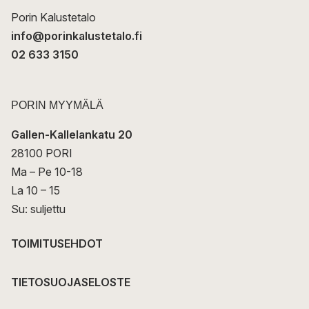
i
Porin Kalustetalo
info@porinkalustetalo.fi
02 633 3150
PORIN MYYMÄLÄ
Gallen-Kallelankatu 20
28100 PORI
Ma – Pe 10-18
La 10 – 15
Su: suljettu
TOIMITUSEHDOT
TIETOSUOJASELOSTE