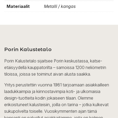
Materiaalit
Metalli / kangas
Porin Kalustetalo
Porin Kalustetalo sijaitsee Porin keskustassa, katse-
etäisyydellä kauppatorilta – samoissa 1200 neliömetrin
tiloissa, joissa se toiminut aivan alusta saakka.
Yritys perustettiin vuonna 1981 tarjoamaan asiakkailleen
laadukkaimpia ja kiinnostavimpia koti- ja ulkomaisia
design-tuotteita kodin jokaiseen tilaan. Olemme
erikoistuneet kalusteisiin, joilla on tarina – jotka kulkevat
sukupolvelta toiselle. Vuosikymmenten ajan tämä
konsepti on palvellut asiakkaitamme, joita on kolmen