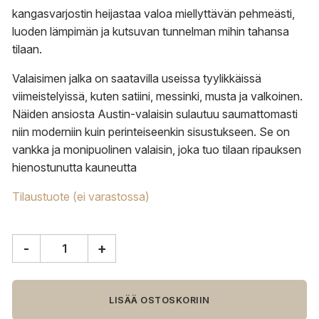
kangasvarjostin heijastaa valoa miellyttävän pehmeästi,
luoden lämpimän ja kutsuvan tunnelman mihin tahansa
tilaan.
Valaisimen jalka on saatavilla useissa tyylikkäissä
viimeistelyissä, kuten satiini, messinki, musta ja valkoinen.
Näiden ansiosta Austin-valaisin sulautuu saumattomasti
niin moderniin kuin perinteiseenkin sisustukseen. Se on
vankka ja monipuolinen valaisin, joka tuo tilaan ripauksen
hienostunutta kauneutta
Tilaustuote (ei varastossa)
-
+
Valaisin
Grönlund
Austin
pöytävalaisin,
LISÄÄ OSTOSKORIIN
matta