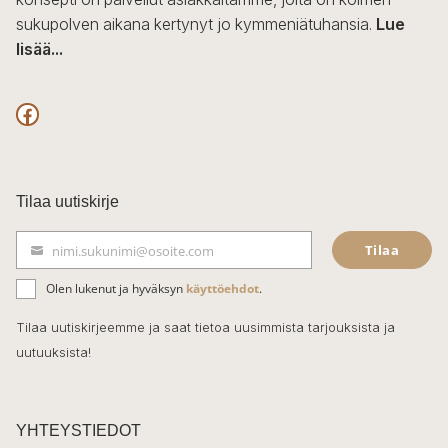
sukupolven aikana kertynyt jo kymmeniätuhansia.
Lue
lisää...
F
a
c
Tilaa uutiskirje
e
Tilaa
nimi.sukunimi@osoite.com
b
S
ä
o
Olen lukenut ja hyväksyn
käyttöehdot
.
h
k
o
Tilaa uutiskirjeemme ja saat tietoa uusimmista tarjouksista ja
ö
uutuuksista!
k
p
o
s
t
YHTEYSTIEDOT