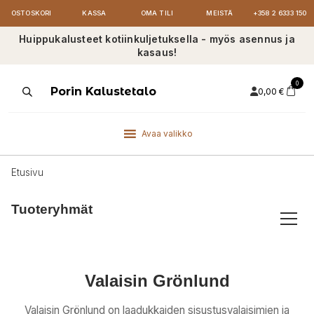
OSTOSKORI
KASSA
OMA TILI
MEISTÄ
+358 2 6333 150
Huippukalusteet kotiinkuljetuksella - myös asennus ja
kasaus!
0
Products
Porin Kalustetalo
0,00
€
search
Avaa valikko
Etusivu
Tuoteryhmät
Valaisin Grönlund
Valaisin Grönlund on laadukkaiden sisustusvalaisimien ja