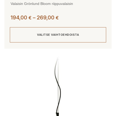
Valaisin Grönlund Bloom riippuvalaisin
Hintaluokka:
194,00
–
269,00
€
€
194,00 €
-
VALITSE VAIHTOEHDOISTA
269,00 €
Tällä
tuotteella
on
useampi
muunnelma.
Voit
tehdä
valinnat
tuotteen
sivulla.