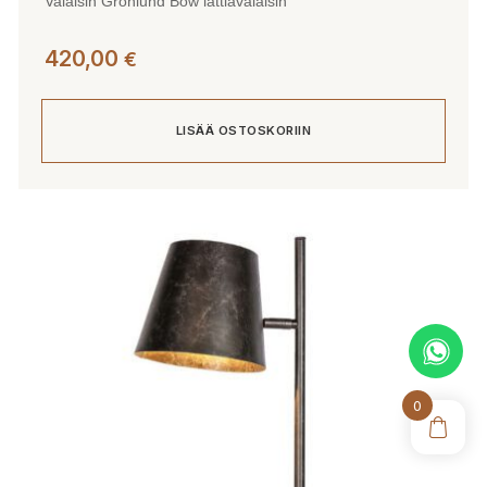
Valaisin Grönlund Bow lattiavalaisin
420,00
€
LISÄÄ OSTOSKORIIN
0