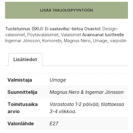
määrä
LISÄÄ TARJOUSPYYNTÖÖN
Tuotetunnus (SKU):
Ei saatavilla/-tietoa
Osastot:
Design-
valaisimet
,
Pöytävalaisimet
,
Valaisimet
Avainsanat tuotteelle
Ingemar Jönsson
,
Komorebi
,
Magnus Nero
,
Umage
,
varjostin
Lisätiedot
Valmistaja
Umage
Suunnittelija
Magnus Nero & Ingemar Jönsson
Toimitusaika
Varastosta 1-2 päivää, tilattaessa
arvio
3-4 viikkoa.
Valonlähde
E27