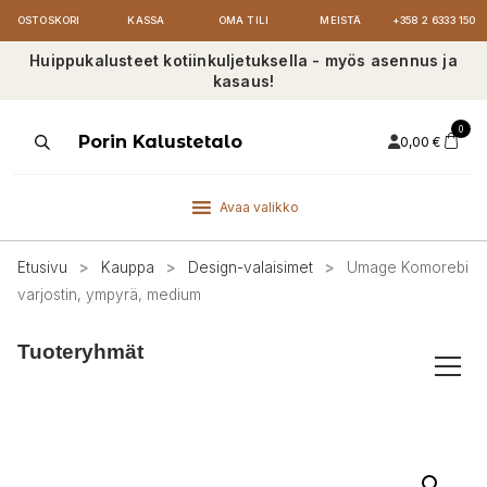
OSTOSKORI
KASSA
OMA TILI
MEISTÄ
+358 2 6333 150
Huippukalusteet kotiinkuljetuksella - myös asennus ja
kasaus!
0
Products
Porin Kalustetalo
0,00
€
search
Avaa valikko
Etusivu
>
Kauppa
>
Design-valaisimet
>
Umage Komorebi
varjostin, ympyrä, medium
Tuoteryhmät