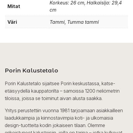
Korkeus: 26 cm, Halkaisija: 29,4
Mitat
cm
Väri
Tammi, Tumma tammi
Porin Kalustetalo
Porin Kalustetalo sijaitsee Porin keskustassa, katse-
etäisyydellä kauppatorilta – samoissa 1200 neliömetrin
tiloissa, joissa se toiminut aivan alusta saakka.
Yritys perustettiin vuonna 1981 tarjoamaan asiakkailleen
laadukkaimpia ja kiinnostavimpia koti- ja ulkomaisia
design-tuotteita kodin jokaiseen tilaan. Olemme
erikoistuneet kalusteisiin, joilla on tarina – jotka kulkevat