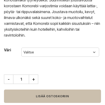
kohottavaksi tyyneydeksi.
Suunnittelun joustavuutta
korostaen Komorebi-varjostimia voidaan käyttää lattia-,
pöytä- tai riippuvalaisimena.
Joustava muotoilu, kevyt,
ilmava ulkonäkö sekä suuret koko- ja muotovaihtelut
varmistavat, että Komorebi sopii kaikkiin sisustuksiin – niin
yksityiskoteihin kuin hotelleihin, kahviloihin tai
ravintoloihin.
Väri
-
+
Umage
Komorebi
varjostin,
ympyrä,
LISÄÄ OSTOSKORIIN
medium