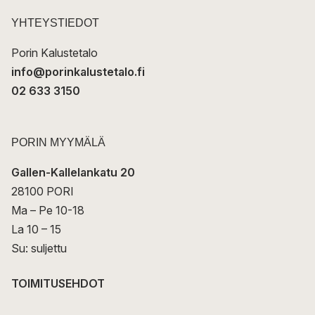
s
t
YHTEYSTIEDOT
i
Porin Kalustetalo
info@porinkalustetalo.fi
02 633 3150
PORIN MYYMÄLÄ
Gallen-Kallelankatu 20
28100 PORI
Ma – Pe 10-18
La 10 – 15
Su: suljettu
TOIMITUSEHDOT