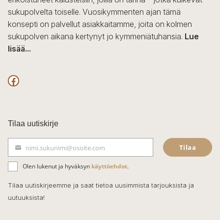
sukupolvelta toiselle. Vuosikymmenten ajan tämä
konsepti on palvellut asiakkaitamme, joita on kolmen
sukupolven aikana kertynyt jo kymmeniätuhansia.
Lue
lisää...
F
a
c
Tilaa uutiskirje
e
Tilaa
nimi.sukunimi@osoite.com
b
S
ä
o
Olen lukenut ja hyväksyn
käyttöehdot
.
h
k
o
Tilaa uutiskirjeemme ja saat tietoa uusimmista tarjouksista ja
ö
uutuuksista!
k
p
o