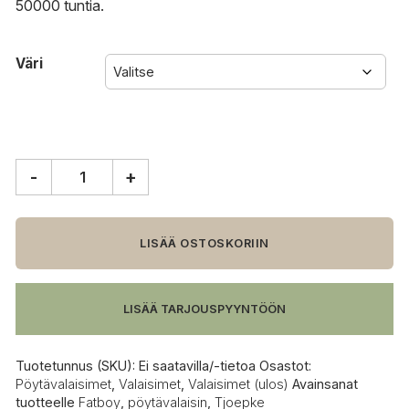
50000 tuntia.
Väri
-
+
Fatboy
Tjoepke
pöytävalaisin
määrä
LISÄÄ OSTOSKORIIN
LISÄÄ TARJOUSPYYNTÖÖN
Tuotetunnus (SKU):
Ei saatavilla/-tietoa
Osastot:
Pöytävalaisimet
,
Valaisimet
,
Valaisimet (ulos)
Avainsanat
tuotteelle
Fatboy
,
pöytävalaisin
,
Tjoepke