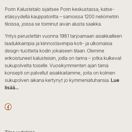
Porin Kalustetalo sijaitsee Porin keskustassa, katse-
etäisyydellä kauppatorilta – samoissa 1200 neliömetrin
tiloissa, joissa se toiminut aivan alusta saakka.
Yritys perustettiin vuonna 1981 tarjoamaan asiakkailleen
laadukkaimpia ja kiinnostavimpia koti- ja ulkomaisia
design-tuotteita kodin jokaiseen tilaan. Olemme
erikoistuneet kalusteisiin, joilla on tarina – jotka kulkevat
sukupolvelta toiselle. Vuosikymmenten ajan tämä
konsepti on palvellut asiakkaitamme, joita on kolmen
sukupolven aikana kertynyt jo kymmeniätuhansia.
Lue
lisää...
F
a
c