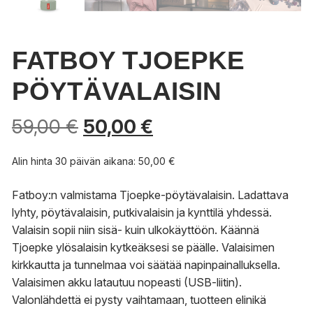
FATBOY TJOEPKE
PÖYTÄVALAISIN
Alkuperäinen
Nykyinen
59,00
€
50,00
€
hinta
hinta
oli:
on:
Alin hinta 30 päivän aikana:
50,00
€
59,00 €.
50,00 €.
Fatboy:n valmistama Tjoepke-pöytävalaisin. Ladattava
lyhty, pöytävalaisin, putkivalaisin ja kynttilä yhdessä.
Valaisin sopii niin sisä- kuin ulkokäyttöön. Käännä
Tjoepke ylösalaisin kytkeäksesi se päälle. Valaisimen
kirkkautta ja tunnelmaa voi säätää napinpainalluksella.
Valaisimen akku latautuu nopeasti (USB-liitin).
Valonlähdettä ei pysty vaihtamaan, tuotteen elinikä