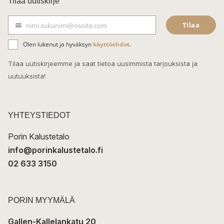
Tilaa uutiskirje
e
Tilaa
nimi.sukunimi@osoite.com
b
S
ä
o
Olen lukenut ja hyväksyn
käyttöehdot
.
h
k
o
Tilaa uutiskirjeemme ja saat tietoa uusimmista tarjouksista ja
ö
uutuuksista!
k
p
o
s
t
YHTEYSTIEDOT
i
Porin Kalustetalo
info@porinkalustetalo.fi
02 633 3150
PORIN MYYMÄLÄ
Gallen-Kallelankatu 20