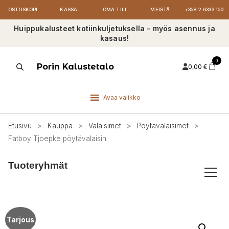
OSTOSKORI
KASSA
OMA TILI
MEISTÄ
+358 2 6333 150
Huippukalusteet kotiinkuljetuksella - myös asennus ja
kasaus!
0
Products
Porin Kalustetalo
0,00
€
search
Avaa valikko
Etusivu
>
Kauppa
>
Valaisimet
>
Pöytävalaisimet
>
Fatboy Tjoepke pöytävalaisin
Tuoteryhmät
Tarjous