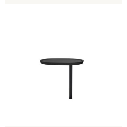
Tällä
tuotteella
on
useampi
muunnelma.
Voit
tehdä
valinnat
tuotteen
sivulla.