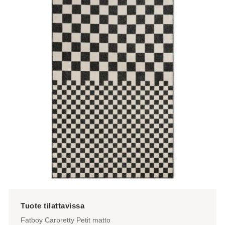
on
useampi
muunnelma.
Voit
tehdä
valinnat
tuotteen
sivulla.
Fatboy Carpretty Petit matto