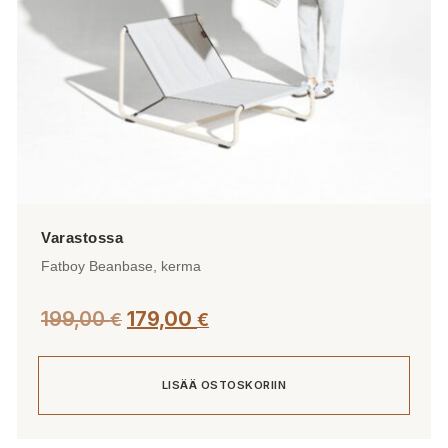
Fatboy Beanbase, kerma
Alkuperäinen
Nykyinen
199,00
179,00
€
€
hinta
hinta
oli:
on:
LISÄÄ OSTOSKORIIN
199,00 €.
179,00 €.