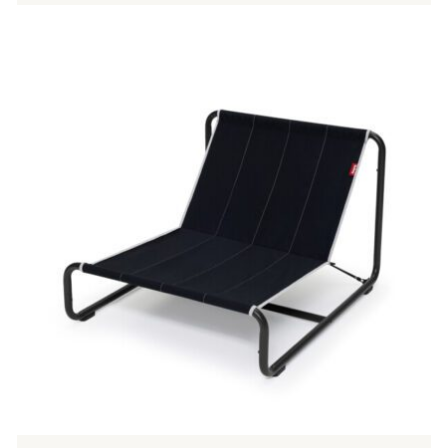
Tällä
tuotteella
on
useampi
muunnelma.
Voit
tehdä
valinnat
tuotteen
sivulla.