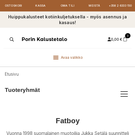
OSTOSKORI
KASSA
OMA TILI
MEISTÄ
+358 2 6333 150
Huippukalusteet kotiinkuljetuksella - myös asennus ja
kasaus!
0
Products
Porin Kalustetalo
0,00
€
search
Avaa valikko
Etusivu
Tuoteryhmät
Fatboy
Vuonna 1998 suomalainen muotoilija Jukka Setälä suunnitteli