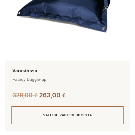
Fatboy Buggle-up
Alkuperäinen
Nykyinen
329,00
263,00
€
€
hinta
hinta
oli:
on:
VALITSE VAIHTOEHDOISTA
329,00 €.
263,00 €.
Tällä