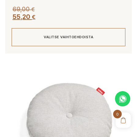
69,00
€
55,20
€
VALITSE VAIHTOEHDOISTA
Tällä
tuotteella
on
useampi
muunnelma.
Voit
tehdä
valinnat
0
tuotteen
sivulla.