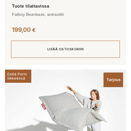
Fatboy Beanbase, antrasiitti
199,00
€
LISÄÄ OSTOSKORIIN
Esillä Porin
liikkeessä
Tarjous