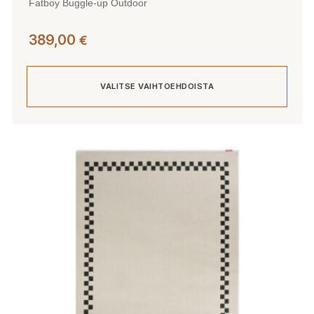
Fatboy Buggle-up Outdoor
389,00
€
VALITSE VAIHTOEHDOISTA
Tällä
tuotteella
on
useampi
muunnelma.
Voit
tehdä
valinnat
tuotteen
sivulla.