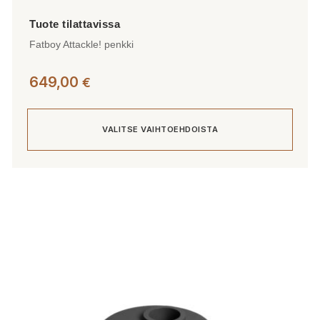
Fatboy Attackle! penkki
649,00
€
VALITSE VAIHTOEHDOISTA
Tällä
tuotteella
on
useampi
muunnelma.
Voit
tehdä
valinnat
tuotteen