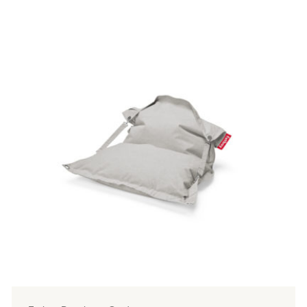
tuotteella
on
useampi
muunnelma.
Voit
tehdä
valinnat
tuotteen
sivulla.