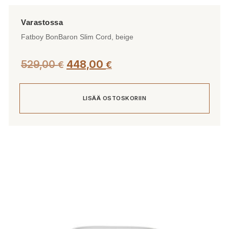
Fatboy BonBaron Slim Cord, beige
Alkuperäinen
Nykyinen
529,00
448,00
€
€
hinta
hinta
oli:
on:
LISÄÄ OSTOSKORIIN
529,00 €.
448,00 €.