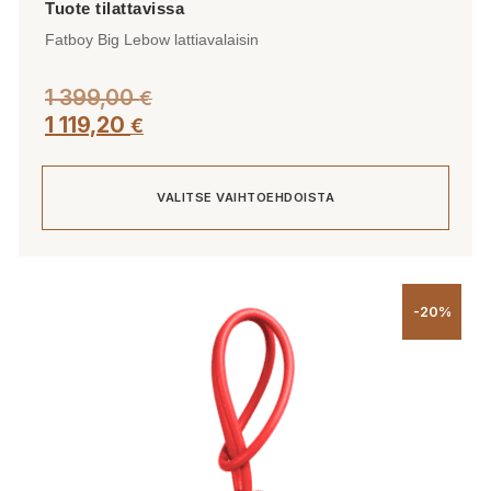
Fatboy Big Lebow lattiavalaisin
1 399,00
€
1 119,20
€
VALITSE VAIHTOEHDOISTA
Tällä
tuotteella
-20%
on
useampi
muunnelma.
Voit
tehdä
valinnat
tuotteen