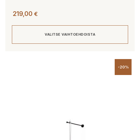
219,00
€
VALITSE VAIHTOEHDOISTA
Tällä
tuotteella
-20%
on
useampi
muunnelma.
Voit
tehdä
valinnat
tuotteen
sivulla.