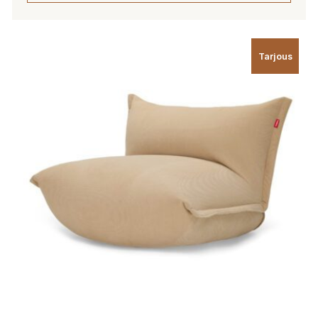
Tällä
tuotteella
Tarjous
on
useampi
muunnelma.
Voit
tehdä
valinnat
tuotteen
sivulla.