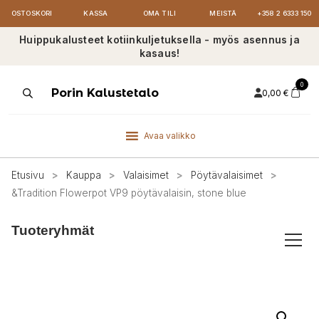
OSTOSKORI
KASSA
OMA TILI
MEISTÄ
+358 2 6333 150
Huippukalusteet kotiinkuljetuksella - myös asennus ja
kasaus!
0
Products
Porin Kalustetalo
0,00
€
search
Avaa valikko
Etusivu
>
Kauppa
>
Valaisimet
>
Pöytävalaisimet
>
&Tradition Flowerpot VP9 pöytävalaisin, stone blue
Tuoteryhmät