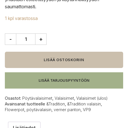
saumattomasti.
1 kpl varastossa
-
+
&Tradition
Flowerpot
VP9
pöytävalaisin,
LISÄÄ OSTOSKORIIN
stone
blue
määrä
LISÄÄ TARJOUSPYYNTÖÖN
Osastot:
Pöytävalaisimet
,
Valaisimet
,
Valaisimet (ulos)
Avainsanat tuotteelle
&Tradition
,
&Tradition valaisin
,
Flowerpot
,
pöytävalaisin
,
verner panton
,
VP9
Lisätiedot