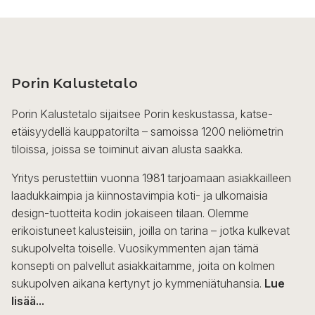
Porin Kalustetalo
Porin Kalustetalo sijaitsee Porin keskustassa, katse-
etäisyydellä kauppatorilta – samoissa 1200 neliömetrin
tiloissa, joissa se toiminut aivan alusta saakka.
Yritys perustettiin vuonna 1981 tarjoamaan asiakkailleen
laadukkaimpia ja kiinnostavimpia koti- ja ulkomaisia
design-tuotteita kodin jokaiseen tilaan. Olemme
erikoistuneet kalusteisiin, joilla on tarina – jotka kulkevat
sukupolvelta toiselle. Vuosikymmenten ajan tämä
konsepti on palvellut asiakkaitamme, joita on kolmen
sukupolven aikana kertynyt jo kymmeniätuhansia.
Lue
lisää...