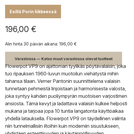
Esillä Porin liikkeessä
196,00
€
Alin hinta 30 päivän aikana:
196,00
€
Varastossa — Katso muut varastossa olevat tuotteet
Flowerpot VP9 on ajattoman tyylikäs pöytävalaisin, joka
tuo ripauksen 1960-luvun muotoilun viehätystä mihin
tahansa tilaan. Verner Pantonin suunnittelema valaisin
tunnetaan pehmeistä linjoistaan ja harmonisesta valosta,
joka syntyy kahden puoliympyrän muotoisen varjostimen
ansiosta. Tämä kevyt ja ladattava valaisin kulkee helposti
mukana ja tarjoaa jopa 10 tuntia langatonta käyttöaikaa
yhdellä latauksella. Flowerpot VP9 on täydellinen valinta
niin tunnelmallisiin iltoihin kuin moderniin sisustukseen,
yhdistäen esteettisyyden ja käytännöllisyyden