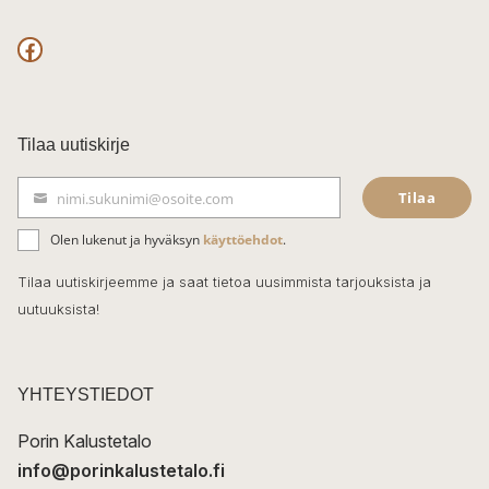
F
a
c
Tilaa uutiskirje
e
Tilaa
nimi.sukunimi@osoite.com
b
S
ä
o
Olen lukenut ja hyväksyn
käyttöehdot
.
h
k
o
Tilaa uutiskirjeemme ja saat tietoa uusimmista tarjouksista ja
ö
uutuuksista!
k
p
o
s
t
YHTEYSTIEDOT
i
Porin Kalustetalo
info@porinkalustetalo.fi