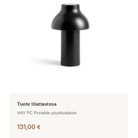
muunnelma.
Voit
tehdä
valinnat
tuotteen
sivulla.
HAY PC Portable pöytävalaisin
131,00
€