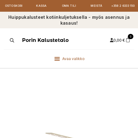
OSTOSKORI
KASSA
OMA TILI
MEISTÄ
+358 2 6333 150
Huippukalusteet kotiinkuljetuksella - myös asennus ja
kasaus!
0
Products
Porin Kalustetalo
0,00
€
search
Avaa valikko