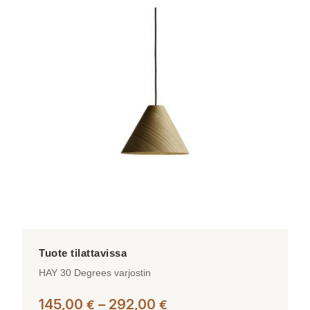
useampi
muunnelma.
Voit
tehdä
valinnat
tuotteen
sivulla.
HAY 30 Degrees varjostin
Hintaluokka:
145,00
–
292,00
€
€