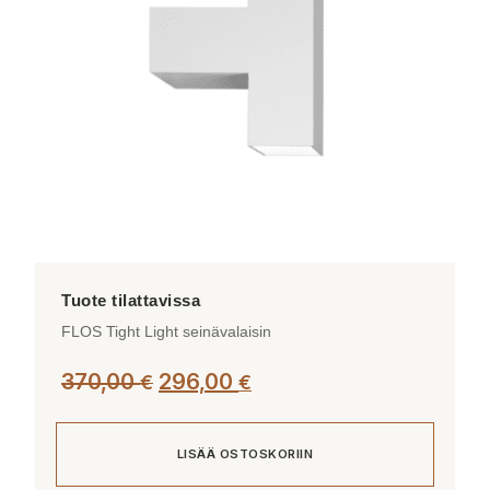
tehdä
valinnat
tuotteen
sivulla.
FLOS Tight Light seinävalaisin
370,00
296,00
€
€
LISÄÄ OSTOSKORIIN