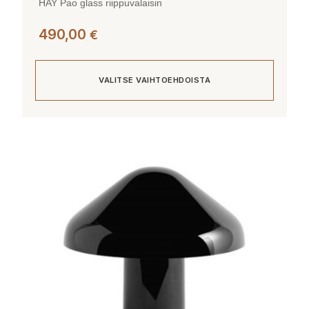
HAY Pao glass riippuvalaisin
490,00
€
VALITSE VAIHTOEHDOISTA
Tällä
tuotteella
on
useampi
muunnelma.
Voit
tehdä
valinnat
tuotteen
sivulla.