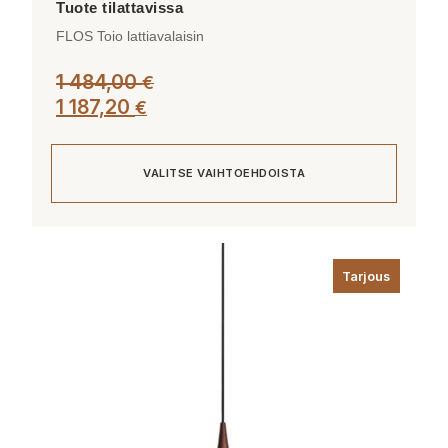
FLOS Toio lattiavalaisin
1 484,00
€
1 187,20
€
VALITSE VAIHTOEHDOISTA
Tällä
tuotteella
Tarjous
on
useampi
muunnelma.
Voit
tehdä
valinnat
tuotteen