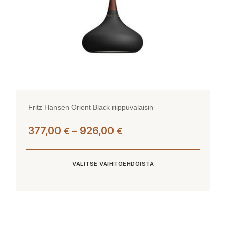
sivulla.
Fritz Hansen Orient Black riippuvalaisin
Hintaluokka:
377,00
–
926,00
€
€
377,00 €
-
VALITSE VAIHTOEHDOISTA
926,00 €
Tällä
tuotteella
on