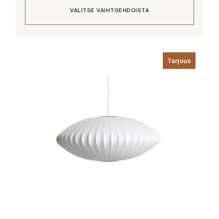
-
VALITSE VAIHTOEHDOISTA
1
013,00 €
Tällä
tuotteella
Tarjous
on
useampi
muunnelma.
Voit
tehdä
valinnat
tuotteen
sivulla.