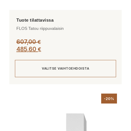
FLOS Tatou riippuvalaisin
607,00
€
485,60
€
VALITSE VAIHTOEHDOISTA
Tällä
tuotteella
-20%
on
useampi
muunnelma.
Voit