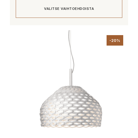
VALITSE VAIHTOEHDOISTA
Tällä
tuotteella
-20%
on
useampi
muunnelma.
Voit
tehdä
valinnat
tuotteen
sivulla.