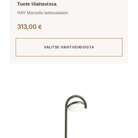
HAY Marselis lattiavalaisin
313,00
€
VALITSE VAIHTOEHDOISTA
Tällä
tuotteella
on
useampi
muunnelma.
Voit
tehdä
valinnat
tuotteen
sivulla.