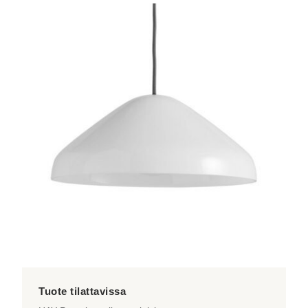
tuotteella
on
useampi
muunnelma.
Voit
tehdä
valinnat
tuotteen
sivulla.