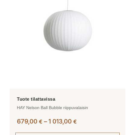
muunnelma.
Voit
tehdä
valinnat
tuotteen
sivulla.
HAY Nelson Ball Bubble riippuvalaisin
Hintaluokka:
679,00
–
1 013,00
€
€
679,00 €