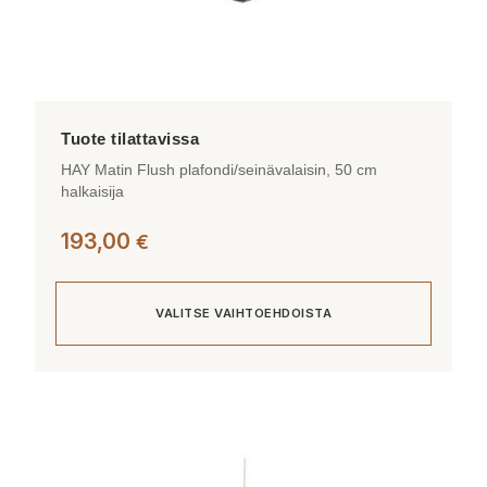
HAY Matin Flush plafondi/seinävalaisin, 50 cm
halkaisija
193,00
€
VALITSE VAIHTOEHDOISTA
Tällä
tuotteella
on
useampi