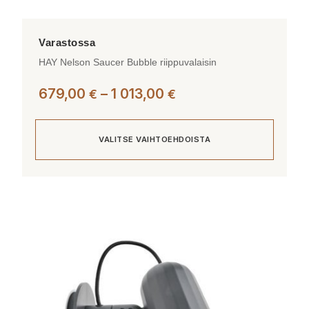
HAY Nelson Saucer Bubble riippuvalaisin
Hintaluokka:
679,00
–
1 013,00
€
€
679,00 €
-
VALITSE VAIHTOEHDOISTA
1
013,00 €
Tällä
tuotteella
on
useampi
muunnelma.
Voit
tehdä
valinnat