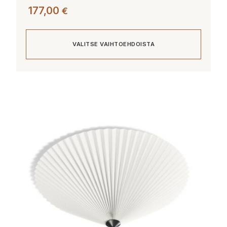
177,00
€
VALITSE VAIHTOEHDOISTA
Tällä
tuotteella
on
useampi
muunnelma.
Voit
tehdä
valinnat
tuotteen
sivulla.