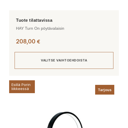
HAY Turn On pöytävalaisin
208,00
€
VALITSE VAIHTOEHDOISTA
Tällä
Esillä Porin
tuotteella
liikkeessä
Tarjous
on
useampi
muunnelma.
Voit
tehdä