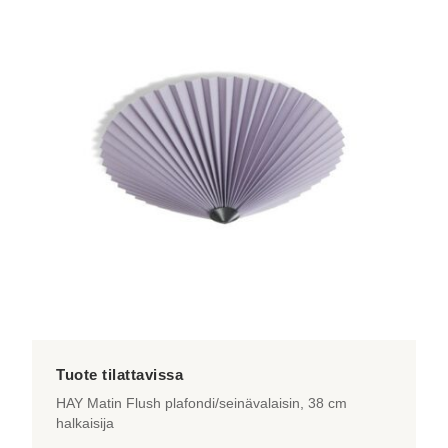
on
useampi
muunnelma.
Voit
tehdä
valinnat
tuotteen
sivulla.
HAY Matin Flush plafondi/seinävalaisin, 38 cm
halkaisija