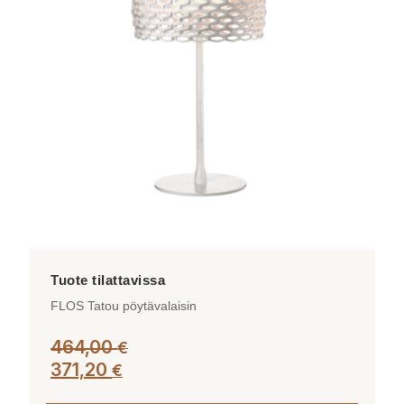
FLOS Tatou pöytävalaisin
464,00
€
371,20
€