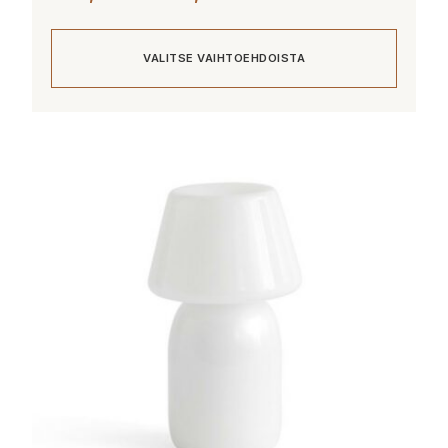
145,00 €
-
VALITSE VAIHTOEHDOISTA
292,00 €
Tällä
tuotteella
on
useampi
muunnelma.
Voit
tehdä
valinnat
tuotteen
sivulla.