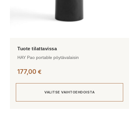
HAY Pao portable pöytävalaisin
177,00
€
VALITSE VAIHTOEHDOISTA
Tällä
tuotteella
on
useampi