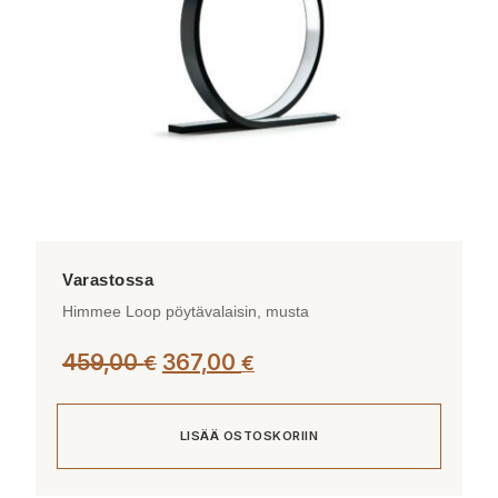
valinnat
tuotteen
sivulla.
Himmee Loop pöytävalaisin, musta
Alkuperäinen
Nykyinen
459,00
367,00
€
€
hinta
hinta
oli:
on:
LISÄÄ OSTOSKORIIN
459,00 €.
367,00 €.