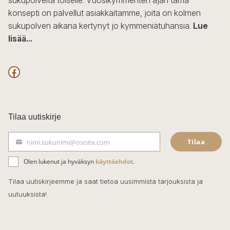
konsepti on palvellut asiakkaitamme, joita on kolmen
sukupolven aikana kertynyt jo kymmeniätuhansia.
Lue
lisää...
F
a
c
Tilaa uutiskirje
e
Tilaa
nimi.sukunimi@osoite.com
b
S
ä
o
Olen lukenut ja hyväksyn
käyttöehdot
.
h
k
o
Tilaa uutiskirjeemme ja saat tietoa uusimmista tarjouksista ja
ö
uutuuksista!
k
p
o
s