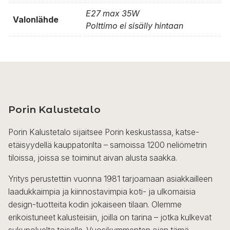
E27 max 35W
Valonlähde
Polttimo ei sisälly hintaan
Porin Kalustetalo
Porin Kalustetalo sijaitsee Porin keskustassa, katse-
etäisyydellä kauppatorilta – samoissa 1200 neliömetrin
tiloissa, joissa se toiminut aivan alusta saakka.
Yritys perustettiin vuonna 1981 tarjoamaan asiakkailleen
laadukkaimpia ja kiinnostavimpia koti- ja ulkomaisia
design-tuotteita kodin jokaiseen tilaan. Olemme
erikoistuneet kalusteisiin, joilla on tarina – jotka kulkevat
sukupolvelta toiselle. Vuosikymmenten ajan tämä