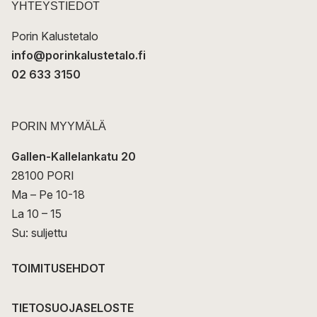
t
YHTEYSTIEDOT
i
Porin Kalustetalo
info@porinkalustetalo.fi
02 633 3150
PORIN MYYMÄLÄ
Gallen-Kallelankatu 20
28100 PORI
Ma – Pe 10-18
La 10 – 15
Su: suljettu
TOIMITUSEHDOT
TIETOSUOJASELOSTE