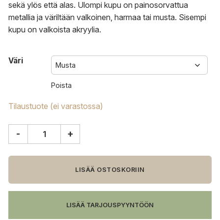
sekä ylös että alas. Ulompi kupu on painosorvattua
metallia ja väriltään valkoinen, harmaa tai musta. Sisempi
kupu on valkoista akryylia.
Väri
Poista
Tilaustuote (ei varastossa)
-
+
Innolux
Kartiot
riippuvalaisin
määrä
LISÄÄ OSTOSKORIIN
LISÄÄ TARJOUSPYYNTÖÖN