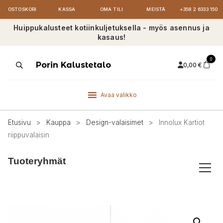
OSTOSKORI
KASSA
OMA TILI
MEISTÄ
+358 2 6333 150
Huippukalusteet kotiinkuljetuksella - myös asennus ja
kasaus!
0
Products
Porin Kalustetalo
0,00
€
search
Avaa valikko
Etusivu
>
Kauppa
>
Design-valaisimet
>
Innolux Kartiot
riippuvalaisin
Tuoteryhmät