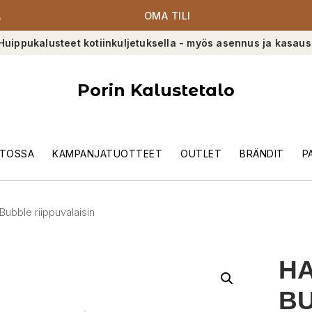
A
OMA TILI
Huippukalusteet kotiinkuljetuksella - myös asennus ja kasaus
Porin Kalustetalo
TOSSA
KAMPANJATUOTTEET
OUTLET
BRÄNDIT
P
Bubble riippuvalaisin
HA
BU