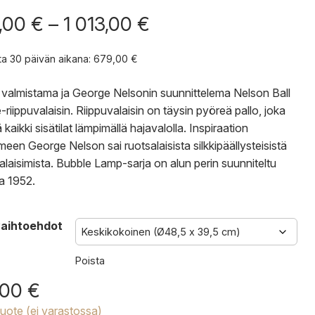
Hintaluokka:
,00
€
–
1 013,00
€
679,00 €
-
nta 30 päivän aikana:
679,00
€
1
013,00 €
valmistama ja George Nelsonin suunnittelema Nelson Ball
-riippuvalaisin. Riippuvalaisin on täysin pyöreä pallo, joka
 kaikki sisätilat lämpimällä hajavalolla. Inspiraation
imeen George Nelson sai ruotsalaisista silkkipäällysteisistä
valaisimista. Bubble Lamp-sarja on alun perin suunniteltu
a 1952.
aihtoehdot
Poista
,00
€
tuote (ei varastossa)