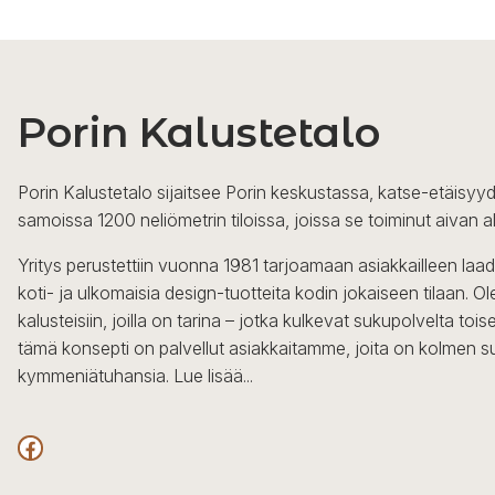
Porin Kalustetalo
Porin Kalustetalo sijaitsee Porin keskustassa, katse-etäisyyd
samoissa 1200 neliömetrin tiloissa, joissa se toiminut aivan a
Yritys perustettiin vuonna 1981 tarjoamaan asiakkailleen laa
koti- ja ulkomaisia design-tuotteita kodin jokaiseen tilaan. 
kalusteisiin, joilla on tarina – jotka kulkevat sukupolvelta to
tämä konsepti on palvellut asiakkaitamme, joita on kolmen s
kymmeniätuhansia.
Lue lisää...
Facebook