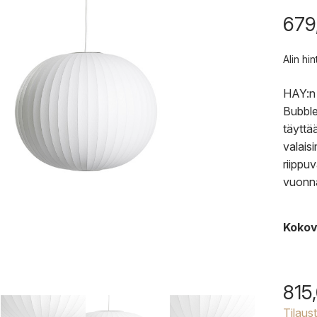
679
Alin hi
HAY:n 
Bubble
täyttää
valais
riippu
vuonn
Kokov
815
Tilaus