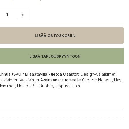
+
n
LISÄÄ OSTOSKORIIN
e
valaisin
LISÄÄ TARJOUSPYYNTÖÖN
unnus (SKU):
Ei saatavilla/-tietoa
Osastot:
Design-valaisimet
,
alaisimet
,
Valaisimet
Avainsanat tuotteelle
George Nelson
,
Hay
,
laisimet
,
Nelson Ball Bubble
,
riippuvalaisin