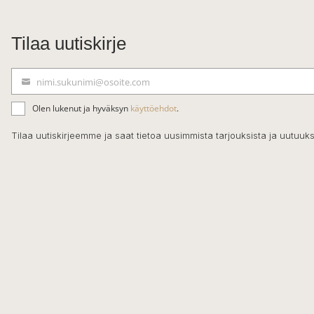
Tilaa uutiskirje
nimi.sukunimi@osoite.com
S
ä
Olen lukenut ja hyväksyn
käyttöehdot
.
h
k
Tilaa uutiskirjeemme ja saat tietoa uusimmista tarjouksista ja uutuuks
ö
p
o
s
t
i