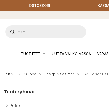
OSTOSKORI
KASS
Products
search
TUOTTEET
UUTTA VALIKOIMASSA
VARAS
Etusivu
>
Kauppa
>
Design-valaisimet
>
HAY Nelson Ball 
Tuoteryhmät
>
Artek