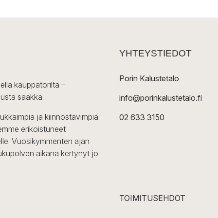
YHTEYSTIEDOT
Porin Kalustetalo
ellä kauppatorilta –
lusta saakka.
info@porinkalustetalo.fi
dukkaimpia ja kiinnostavimpia
02 633 3150
Olemme erikoistuneet
iselle. Vuosikymmenten ajan
ukupolven aikana kertynyt jo
TOIMITUSEHDOT