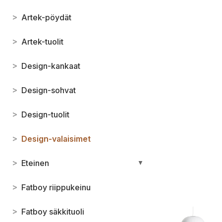
>
Artek-pöydät
>
Artek-tuolit
>
Design-kankaat
>
Design-sohvat
>
Design-tuolit
>
Design-valaisimet
>
Eteinen
▼
>
Fatboy riippukeinu
>
Fatboy säkkituoli