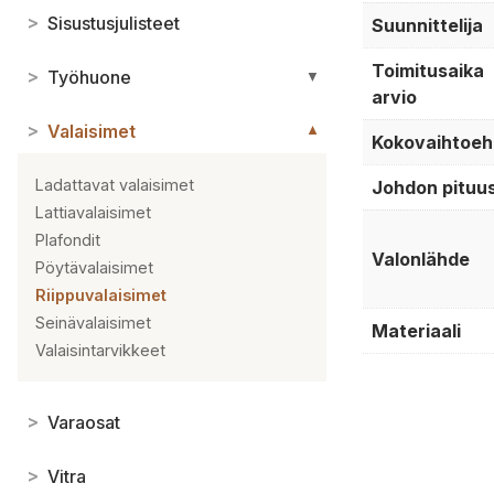
>
Sisustusjulisteet
Suunnittelija
Toimitusaika
>
Työhuone
▼
arvio
>
Valaisimet
▼
Kokovaihtoeh
Ladattavat valaisimet
Johdon pituu
Lattiavalaisimet
Plafondit
Valonlähde
Pöytävalaisimet
Riippuvalaisimet
Seinävalaisimet
Materiaali
Valaisintarvikkeet
>
Varaosat
>
Vitra