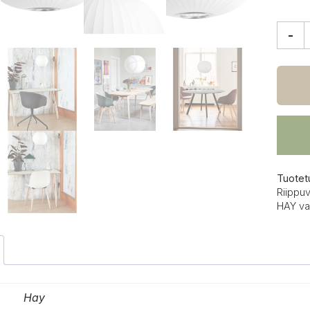
-
HAY
Nelso
Ball
Bubbl
riippu
määrä
Tuotet
Riippuv
HAY va
Hay