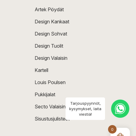
Artek Pöydät
Design Kankaat
Design Sohvat
Design Tuolit
Design Valaisin
Kartell
Louis Poulsen
Pukkijalat
Tarjouspyynnöt,
Secto Valaisin
kysymykset, laita
viestiä!
Sisustusjulisteet
0