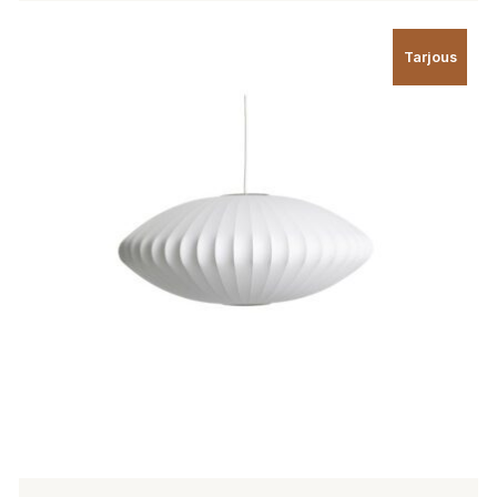
Tällä
tuotteella
Tarjous
on
useampi
muunnelma.
Voit
tehdä
valinnat
tuotteen
sivulla.