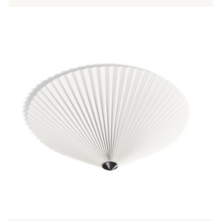
Tällä
tuotteella
on
useampi
muunnelma.
Voit
tehdä
valinnat
tuotteen
sivulla.