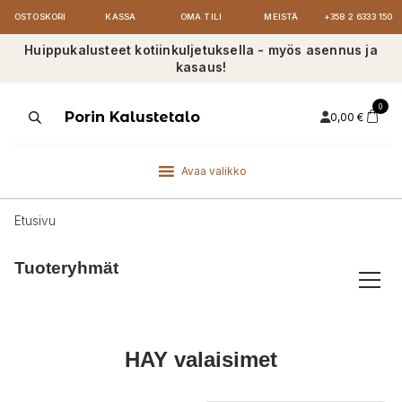
OSTOSKORI
KASSA
OMA TILI
MEISTÄ
+358 2 6333 150
Huippukalusteet kotiinkuljetuksella - myös asennus ja
kasaus!
0
Products
Porin Kalustetalo
0,00
€
search
Avaa valikko
Etusivu
Tuoteryhmät
HAY valaisimet