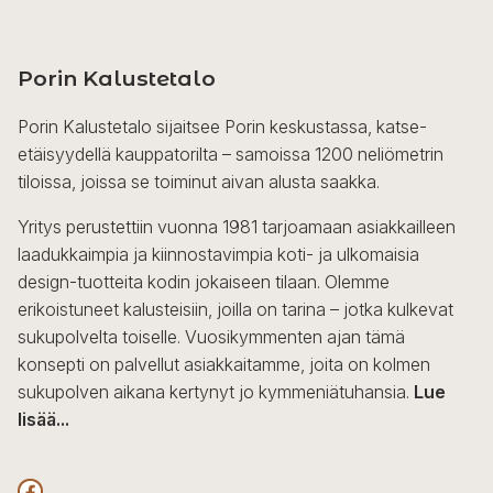
on
useampi
Porin Kalustetalo
muunnelma.
Voit
Porin Kalustetalo sijaitsee Porin keskustassa, katse-
tehdä
etäisyydellä kauppatorilta – samoissa 1200 neliömetrin
valinnat
tiloissa, joissa se toiminut aivan alusta saakka.
tuotteen
sivulla.
Yritys perustettiin vuonna 1981 tarjoamaan asiakkailleen
laadukkaimpia ja kiinnostavimpia koti- ja ulkomaisia
design-tuotteita kodin jokaiseen tilaan. Olemme
erikoistuneet kalusteisiin, joilla on tarina – jotka kulkevat
sukupolvelta toiselle. Vuosikymmenten ajan tämä
konsepti on palvellut asiakkaitamme, joita on kolmen
sukupolven aikana kertynyt jo kymmeniätuhansia.
Lue
lisää...