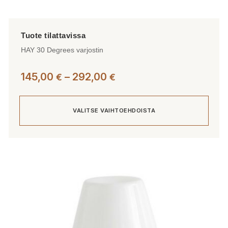
HAY 30 Degrees varjostin
Hintaluokka:
145,00
–
292,00
€
€
145,00 €
-
VALITSE VAIHTOEHDOISTA
292,00 €
Tällä
tuotteella
on
useampi
muunnelma.
Voit
tehdä