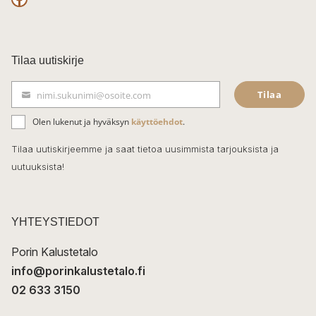
F
a
c
Tilaa uutiskirje
e
Tilaa
nimi.sukunimi@osoite.com
b
S
ä
o
Olen lukenut ja hyväksyn
käyttöehdot
.
h
k
o
Tilaa uutiskirjeemme ja saat tietoa uusimmista tarjouksista ja
ö
uutuuksista!
k
p
o
s
t
YHTEYSTIEDOT
i
Porin Kalustetalo
info@porinkalustetalo.fi
02 633 3150