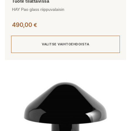
HAY Pao glass riippuvalaisin
490,00
€
VALITSE VAIHTOEHDOISTA
Tällä
tuotteella
on
useampi
muunnelma.
Voit
tehdä
valinnat
tuotteen
sivulla.