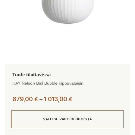
sivulla.
HAY Nelson Ball Bubble riippuvalaisin
Hintaluokka:
679,00
–
1 013,00
€
€
679,00 €
-
VALITSE VAIHTOEHDOISTA
1
013,00 €