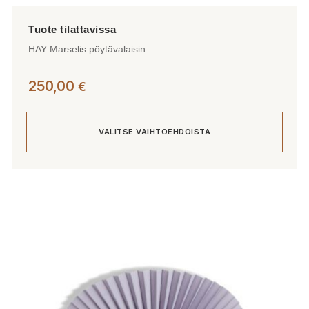
HAY Marselis pöytävalaisin
250,00
€
VALITSE VAIHTOEHDOISTA
Tällä
tuotteella
on
useampi
muunnelma.
Voit
tehdä
valinnat