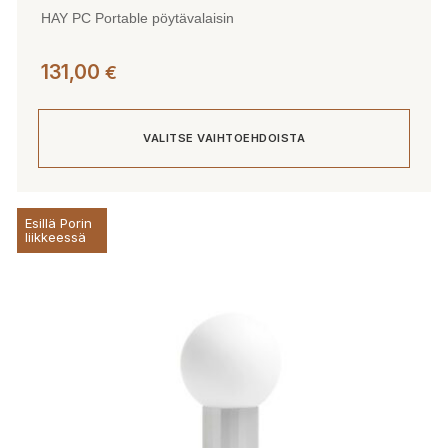
HAY PC Portable pöytävalaisin
131,00
€
VALITSE VAIHTOEHDOISTA
Tällä
Esillä Porin
tuotteella
liikkeessä
on
useampi
muunnelma.
Voit
tehdä
valinnat
tuotteen
sivulla.