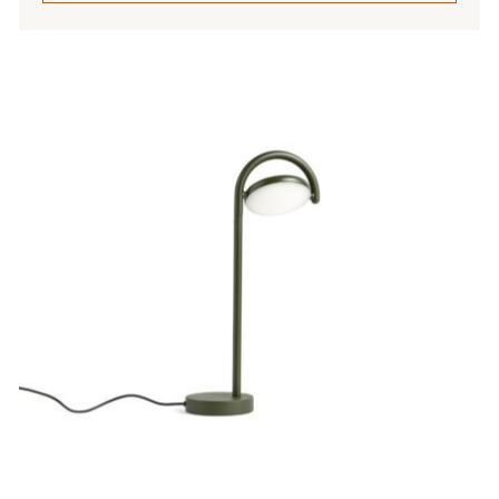
Tällä
tuotteella
on
useampi
muunnelma.
Voit
tehdä
valinnat
tuotteen
sivulla.