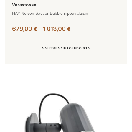
HAY Nelson Saucer Bubble riippuvalaisin
Hintaluokka:
679,00
–
1 013,00
€
€
679,00 €
-
VALITSE VAIHTOEHDOISTA
1
013,00 €
Tällä
tuotteella
on
useampi
muunnelma.
Voit
tehdä
valinnat
tuotteen