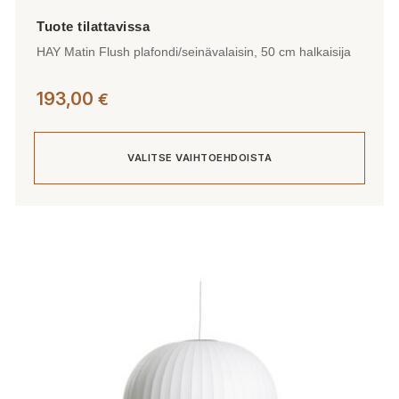
HAY Matin Flush plafondi/seinävalaisin, 50 cm halkaisija
193,00
€
VALITSE VAIHTOEHDOISTA
Tällä
tuotteella
on
useampi
muunnelma.
Voit
tehdä
valinnat
tuotteen