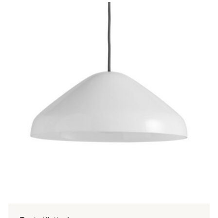
tuotteella
on
useampi
muunnelma.
Voit
tehdä
valinnat
tuotteen
sivulla.