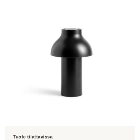
tuotteella
on
useampi
muunnelma.
Voit
tehdä
valinnat
tuotteen
sivulla.