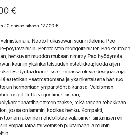
,00
€
nta 30 päivän aikana:
177,00
€
valmistama ja Naoto Fukasawan suunnittelema Pao
le-pöytävalaisin.
Perinteisten mongolialaisten Pao-telttojen
än, hehkuvan muodon mukaan nimetty Pao hyödyntää
wan kauniin yksinkertaisuuden estetiikkaa; luoda arjen
 joka hyödyntää luonnossa olemassa olevia designarvoja.
llä estetiikan vaatimattomana ja yksinkertaisena hän tuo
ttelun harmoniaan ympäristönsä kanssa.
Valaisimen
ähde on piilotettu varjostimen sisään,
polykarbonaattihajottimen taakse, mikä tarjoaa tehokkaan
lon, jossa on lämmin, kodikas hehku.
Kompakti,
yttöinen rakenne mahdollistaa valaisimen siirtämisen eri
siin ympäri taloa tai viemisen puutarhaan ja muihin
oihin.