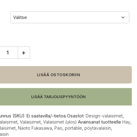
+
ble
LISÄÄ OSTOSKORIIN
alaisin
LISÄÄ TARJOUSPYYNTÖÖN
unnus (SKU):
Ei saatavilla/-tietoa
Osastot:
Design-valaisimet
,
alaisimet
,
Valaisimet
,
Valaisimet (ulos)
Avainsanat tuotteelle
Hay
,
laisimet
,
Naoto Fukasawa
,
Pao
,
portable
,
pöytävalaisin
,
aisin