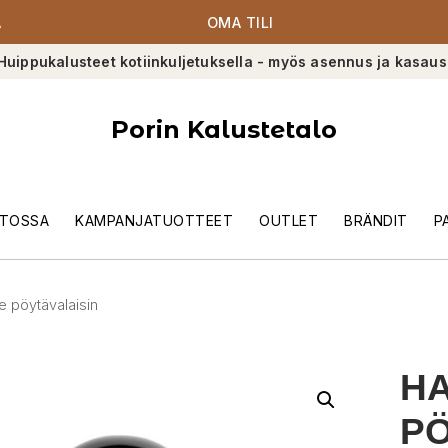
A
OMA TILI
Huippukalusteet kotiinkuljetuksella - myös asennus ja kasaus
Porin Kalustetalo
TOSSA
KAMPANJATUOTTEET
OUTLET
BRÄNDIT
P
e pöytävalaisin
HA
PÖ