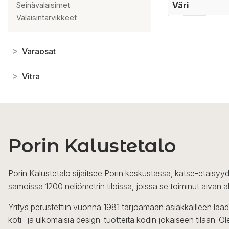
Väri
Seinävalaisimet
Valaisintarvikkeet
>
Varaosat
>
Vitra
Porin Kalustetalo
Porin Kalustetalo sijaitsee Porin keskustassa, katse-etäisyyd
samoissa 1200 neliömetrin tiloissa, joissa se toiminut aivan a
Yritys perustettiin vuonna 1981 tarjoamaan asiakkailleen laa
koti- ja ulkomaisia design-tuotteita kodin jokaiseen tilaan. 