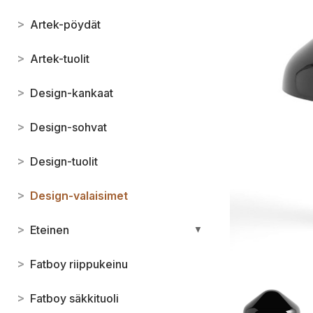
>
Artek-pöydät
>
Artek-tuolit
>
Design-kankaat
>
Design-sohvat
>
Design-tuolit
>
Design-valaisimet
>
Eteinen
▼
>
Fatboy riippukeinu
>
Fatboy säkkituoli