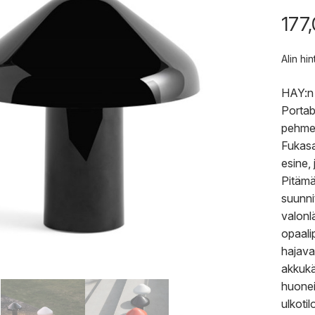
177
Alin hi
HAY:n 
Portab
pehme
Fukasa
esine,
Pitämä
suunni
valonl
opaali
hajava
akkukä
huonei
ulkotil