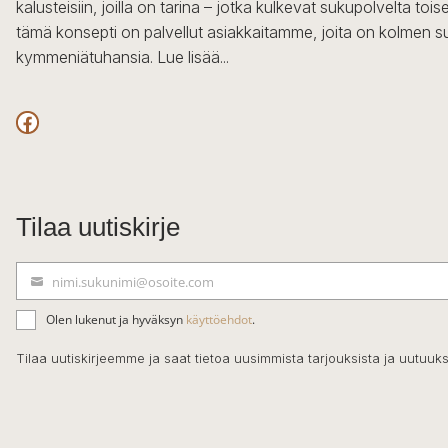
kalusteisiin, joilla on tarina – jotka kulkevat sukupolvelta to
tämä konsepti on palvellut asiakkaitamme, joita on kolmen s
kymmeniätuhansia.
Lue lisää...
Facebook
Tilaa uutiskirje
nimi.sukunimi@osoite.com
S
ä
Olen lukenut ja hyväksyn
käyttöehdot
.
h
k
Tilaa uutiskirjeemme ja saat tietoa uusimmista tarjouksista ja uutuuks
ö
p
o
s