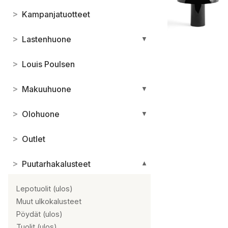
>
Kampanjatuotteet
>
Lastenhuone
▼
>
Louis Poulsen
>
Makuuhuone
▼
>
Olohuone
▼
>
Outlet
>
Puutarhakalusteet
▼
Lepotuolit (ulos)
Muut ulkokalusteet
Pöydät (ulos)
Tuolit (ulos)