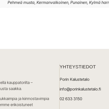
Pehmeä musta, Kermanvalkoinen, Punainen, Kylmä ha
YHTEYSTIEDOT
Porin Kalustetalo
ellä kauppatorilta –
lusta saakka.
info@porinkalustetalo.fi
dukkaimpia ja kiinnostavimpia
02 633 3150
Olemme erikoistuneet