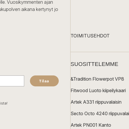
iselle. Vuosikymmenten ajan
ukupolven aikana kertynyt jo
TOIMITUSEHDOT
SUOSITTELEMME
&Tradition Flowerpot VP8
Tilaa
Fitwood Luoto kiipeilykaari
Artek A331 riippuvalaisin
ista!
Secto Octo 4240 riippuvalai
Artek PN001 Kanto