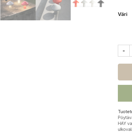
Väri
-
HAY
Pao
porta
pöytäv
määrä
Tuotet
Pöytäv
HAY va
ulkoval