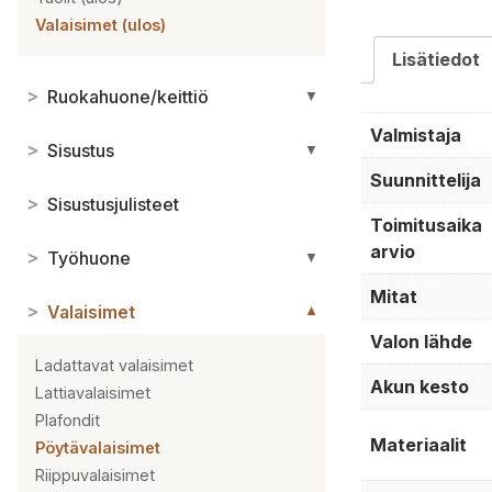
Valaisimet (ulos)
Lisätiedot
>
Ruokahuone/keittiö
▼
Valmistaja
>
Sisustus
▼
Suunnittelija
>
Sisustusjulisteet
Toimitusaika
arvio
>
Työhuone
▼
Mitat
>
Valaisimet
▼
Valon lähde
Ladattavat valaisimet
Akun kesto
Lattiavalaisimet
Plafondit
Materiaalit
Pöytävalaisimet
Riippuvalaisimet