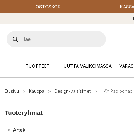
OSTOSKORI
KASS
Products
search
TUOTTEET
UUTTA VALIKOIMASSA
VARAS
Etusivu
>
Kauppa
>
Design-valaisimet
>
HAY Pao portabl
Tuoteryhmät
>
Artek