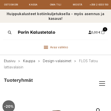
OSTOSKORI
KASSA
OMA TILI
MEISTÄ
+358 2 6333 150
Huippukalusteet kotiinkuljetuksella - myös asennus ja
kasaus!
0
Products
Porin Kalustetalo
0,00
€
search
Avaa valikko
Etusivu
>
Kauppa
>
Design-valaisimet
>
FLOS Tatou
lattiavalaisin
Tuoteryhmät
-20%