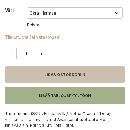
Väri
Poista
Tilaustuote (ei varastossa)
-
+
FLOS
Tatou
lattiavalaisin
määrä
LISÄÄ OSTOSKORIIN
LISÄÄ TARJOUSPYYNTÖÖN
Tuotetunnus (SKU):
Ei saatavilla/-tietoa
Osastot:
Design-
valaisimet
,
Lattiavalaisimet
Avainsanat tuotteelle
Flos
,
lattiavalaisin
,
Patricia Urquiola
,
Tatou