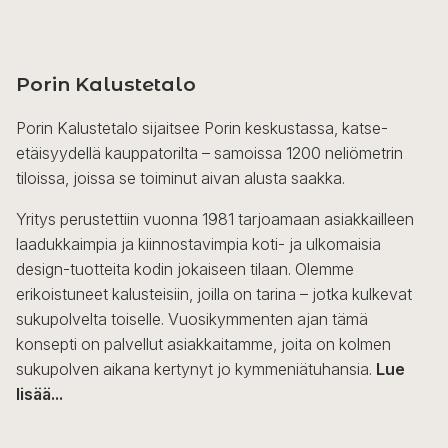
Porin Kalustetalo
Porin Kalustetalo sijaitsee Porin keskustassa, katse-
etäisyydellä kauppatorilta – samoissa 1200 neliömetrin
tiloissa, joissa se toiminut aivan alusta saakka.
Yritys perustettiin vuonna 1981 tarjoamaan asiakkailleen
laadukkaimpia ja kiinnostavimpia koti- ja ulkomaisia
design-tuotteita kodin jokaiseen tilaan. Olemme
erikoistuneet kalusteisiin, joilla on tarina – jotka kulkevat
sukupolvelta toiselle. Vuosikymmenten ajan tämä
konsepti on palvellut asiakkaitamme, joita on kolmen
sukupolven aikana kertynyt jo kymmeniätuhansia.
Lue
lisää...