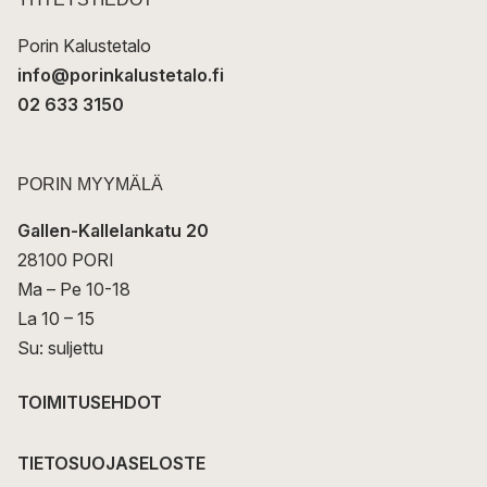
i
Porin Kalustetalo
info@porinkalustetalo.fi
02 633 3150
PORIN MYYMÄLÄ
Gallen-Kallelankatu 20
28100 PORI
Ma – Pe 10-18
La 10 – 15
Su: suljettu
TOIMITUSEHDOT
TIETOSUOJASELOSTE