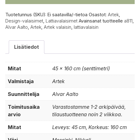
Tuotetunnus (SKU):
Ei saatavilla/-tietoa
Osastot:
Artek
,
Design-valaisimet
,
Lattiavalaisimet
Avainsanat tuotteelle
a811
,
Alvar Aalto
,
Artek
,
Artek valaisin
,
lattiavalaisin
Lisätiedot
Mitat
45 × 160 cm (senttimetri)
Valmistaja
Artek
Suunnittelija
Alvar Aalto
Toimitusaika
Varastostamme 1-2 arkipäivää,
arvio
tilaustuotteena noin 2 viikkoa.
Mitat
Leveys: 45 cm, Korkeus: 160 cm