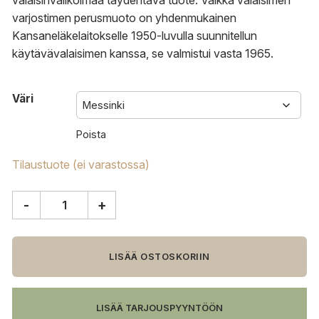
valaisinvalikoimaa täydentävä tuote. Vaikka valaisimen
varjostimen perusmuoto on yhdenmukainen
Kansaneläkelaitokselle 1950-luvulla suunnitellun
käytävävalaisimen kanssa, se valmistui vasta 1965.
Väri
Poista
Tilaustuote (ei varastossa)
-
+
Artek
A811
lattiavalaisin
määrä
LISÄÄ OSTOSKORIIN
LISÄÄ TARJOUSPYYNTÖÖN