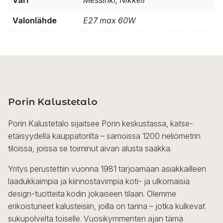
Väri
Messinki, Nikkeli
Valonlähde
E27 max 60W
Porin Kalustetalo
Porin Kalustetalo sijaitsee Porin keskustassa, katse-
etäisyydellä kauppatorilta – samoissa 1200 neliömetrin
tiloissa, joissa se toiminut aivan alusta saakka.
Yritys perustettiin vuonna 1981 tarjoamaan asiakkailleen
laadukkaimpia ja kiinnostavimpia koti- ja ulkomaisia
design-tuotteita kodin jokaiseen tilaan. Olemme
erikoistuneet kalusteisiin, joilla on tarina – jotka kulkevat
sukupolvelta toiselle. Vuosikymmenten ajan tämä