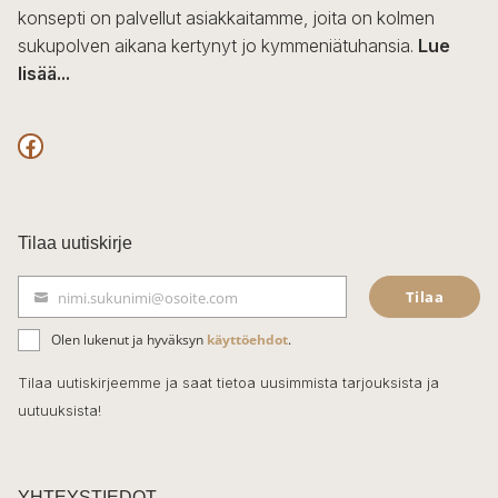
konsepti on palvellut asiakkaitamme, joita on kolmen
sukupolven aikana kertynyt jo kymmeniätuhansia.
Lue
lisää...
F
a
c
Tilaa uutiskirje
e
Tilaa
nimi.sukunimi@osoite.com
b
S
ä
o
Olen lukenut ja hyväksyn
käyttöehdot
.
h
k
o
Tilaa uutiskirjeemme ja saat tietoa uusimmista tarjouksista ja
ö
uutuuksista!
k
p
o
s
t
YHTEYSTIEDOT