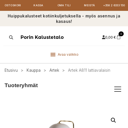
OSTOSKORI
KASSA
OMA TILI
MEISTÄ
+358 2 6333 150
Huippukalusteet kotiinkuljetuksella - myös asennus ja
kasaus!
0
Products
Porin Kalustetalo
0,00
€
search
Avaa valikko
Etusivu
>
Kauppa
>
Artek
>
Artek A811 lattiavalaisin
Tuoteryhmät