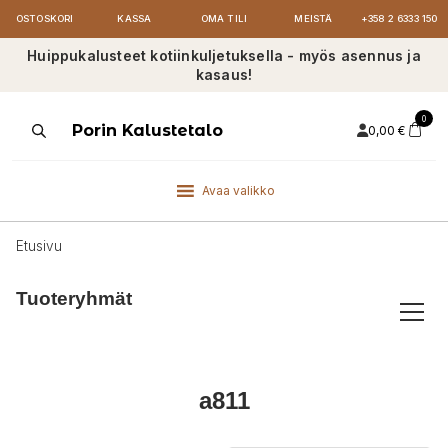
OSTOSKORI
KASSA
OMA TILI
MEISTÄ
+358 2 6333 150
Huippukalusteet kotiinkuljetuksella - myös asennus ja
kasaus!
0
Products
Porin Kalustetalo
0,00
€
search
Avaa valikko
Etusivu
Tuoteryhmät
a811