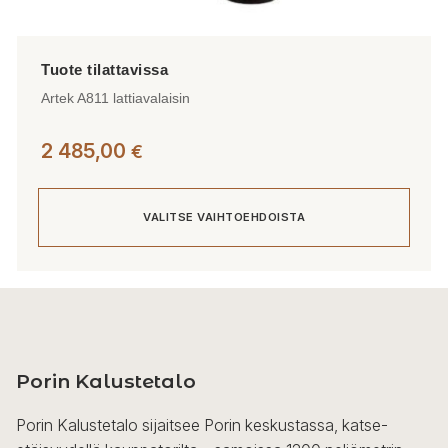
Artek A811 lattiavalaisin
2 485,00
€
VALITSE VAIHTOEHDOISTA
Tällä
tuotteella
on
useampi
Porin Kalustetalo
muunnelma.
Voit
Porin Kalustetalo sijaitsee Porin keskustassa, katse-
tehdä