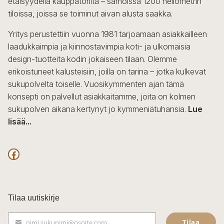
etäisyydellä kauppatorilta – samoissa 1200 neliömetrin
valinnat
tiloissa, joissa se toiminut aivan alusta saakka.
tuotteen
sivulla.
Yritys perustettiin vuonna 1981 tarjoamaan asiakkailleen
laadukkaimpia ja kiinnostavimpia koti- ja ulkomaisia
design-tuotteita kodin jokaiseen tilaan. Olemme
erikoistuneet kalusteisiin, joilla on tarina – jotka kulkevat
sukupolvelta toiselle. Vuosikymmenten ajan tämä
konsepti on palvellut asiakkaitamme, joita on kolmen
sukupolven aikana kertynyt jo kymmeniätuhansia.
Lue
lisää...
F
a
c
Tilaa uutiskirje
e
Tilaa
nimi.sukunimi@osoite.com