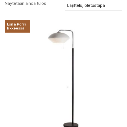
Näytetään ainoa tulos
Esillä Porin
liikkeessä