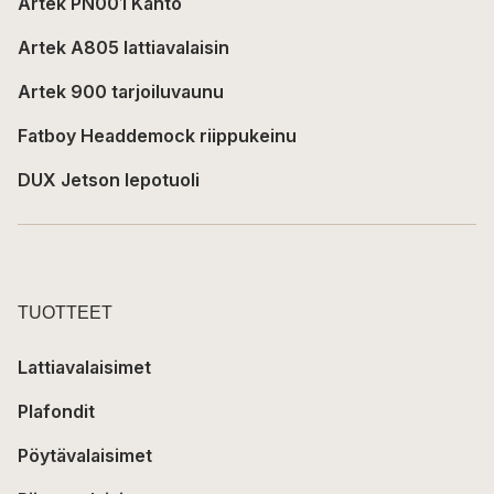
Artek PN001 Kanto
Artek A805 lattiavalaisin
Artek 900 tarjoiluvaunu
Fatboy Headdemock riippukeinu
DUX Jetson lepotuoli
TUOTTEET
Lattiavalaisimet
Plafondit
Pöytävalaisimet