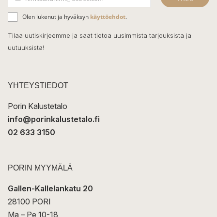
b
S
ä
o
Olen lukenut ja hyväksyn
käyttöehdot
.
h
k
o
Tilaa uutiskirjeemme ja saat tietoa uusimmista tarjouksista ja
ö
uutuuksista!
k
p
o
s
t
YHTEYSTIEDOT
i
Porin Kalustetalo
info@porinkalustetalo.fi
02 633 3150
PORIN MYYMÄLÄ
Gallen-Kallelankatu 20
28100 PORI
Ma – Pe 10-18