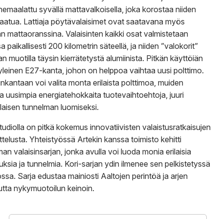
hemaalattu syvällä mattavalkoisella, joka korostaa niiden
laatua. Lattiaja pöytävalaisimet ovat saatavana myös
an mattaoranssina. Valaisinten kaikki osat valmistetaan
sa paikallisesti 200 kilometrin säteellä, ja niiden ”valokorit”
n muotilla täysin kierrätetystä alumiinista. Pitkän käyttöiän
yleinen E27-kanta, johon on helppoa vaihtaa uusi polttimo.
kantaan voi valita monta erilaista polttimoa, muiden
 uusimpia energiatehokkaita tuotevaihtoehtoja, juuri
laisen tunnelman luomiseksi.
udiolla on pitkä kokemus innovatiivisten valaistusratkaisujen
ttelusta. Yhteistyössä Artekin kanssa toimisto kehitti
an valaisinsarjan, jonka avulla voi luoda monia erilaisia
tuksia ja tunnelmia. Kori-sarjan ydin ilmenee sen pelkistetyssä
sa. Sarja edustaa mainiosti Aaltojen perintöä ja arjen
tta nykymuotoilun keinoin.