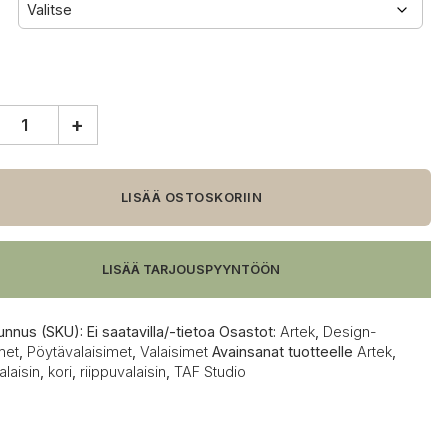
+
alaisin
LISÄÄ OSTOSKORIIN
LISÄÄ TARJOUSPYYNTÖÖN
unnus (SKU):
Ei saatavilla/-tietoa
Osastot:
Artek
,
Design-
met
,
Pöytävalaisimet
,
Valaisimet
Avainsanat tuotteelle
Artek
,
alaisin
,
kori
,
riippuvalaisin
,
TAF Studio