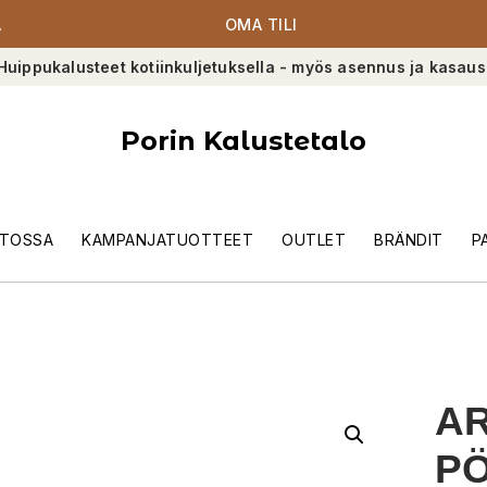
A
OMA TILI
Huippukalusteet kotiinkuljetuksella - myös asennus ja kasaus
Porin Kalustetalo
TOSSA
KAMPANJATUOTTEET
OUTLET
BRÄNDIT
P
AR
PÖ