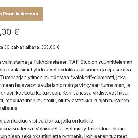
lä Porin liikkeessä
,00
€
nta 30 päivän aikana:
365,00
€
n valmistama ja Tukholmalaisen TAF Studion suunnitteleman
arjan valaisimet yhdistävät taidokkaasti suoraa ja epäsuoraa
 Tuotesarjan ytimen muodostaa ”valokori”-elementti, joka
hmeän hajavalon avulla lämpimän ja viihtyisän tunnelman, ja
moneen käyttötarkoitukseen. Kori-sarjassa yhdistyvät fiksu,
i, modulaarinen muotoilu, hillitty estetiikka ja ajanmukainen
allisuus.
rjaan kuuluu viisi valaisinta, joilla on kaikilla
sominaisuutensa. Valaisimet luovat miellyttävän tunnelman
kuin tilaan sekä yksittäin että ryhmänä. Kori-sarjan tuotteet