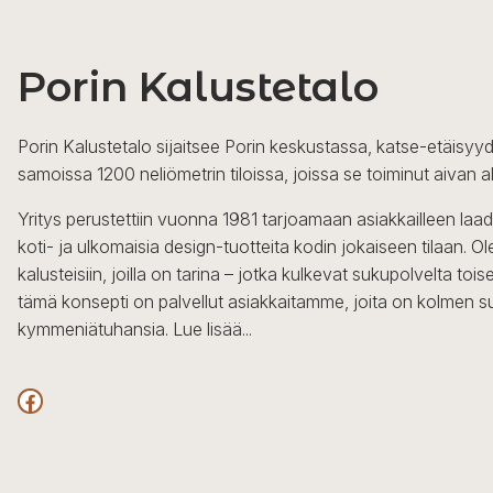
Porin Kalustetalo
Porin Kalustetalo sijaitsee Porin keskustassa, katse-etäisyyd
samoissa 1200 neliömetrin tiloissa, joissa se toiminut aivan a
Yritys perustettiin vuonna 1981 tarjoamaan asiakkailleen laa
koti- ja ulkomaisia design-tuotteita kodin jokaiseen tilaan. 
kalusteisiin, joilla on tarina – jotka kulkevat sukupolvelta to
tämä konsepti on palvellut asiakkaitamme, joita on kolmen s
kymmeniätuhansia.
Lue lisää...
Facebook