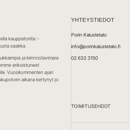
YHTEYSTIEDOT
Porin Kalustetalo
ellä kauppatorilta –
lusta saakka.
info@porinkalustetalo.fi
dukkaimpia ja kiinnostavimpia
02 633 3150
Olemme erikoistuneet
iselle. Vuosikymmenten ajan
ukupolven aikana kertynyt jo
TOIMITUSEHDOT