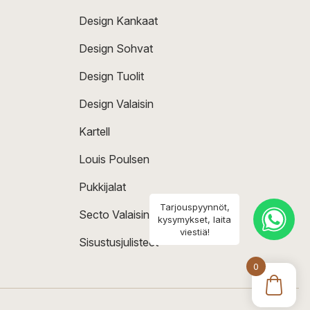
Design Kankaat
Design Sohvat
Design Tuolit
Design Valaisin
Kartell
Louis Poulsen
Pukkijalat
Tarjouspyynnöt,
Secto Valaisin
kysymykset, laita
viestiä!
Sisustusjulisteet
0