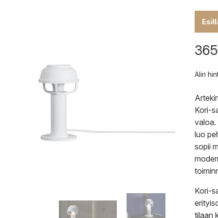
Esil
365
Alin hi
Arteki
Kori-s
valoa.
luo pe
sopii 
modern
toiminn
Kori-sa
erityi
tilaan 