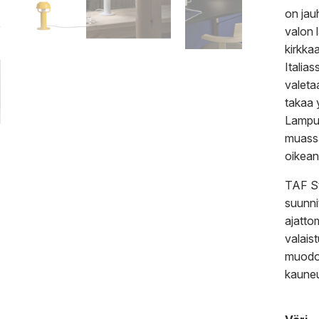
on jau
valon 
kirkka
Italias
valetaa
takaa 
Lampun
muassa
oikean
TAF St
suunni
ajattom
valais
muodos
kauneu