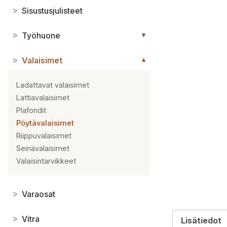
>
Sisustusjulisteet
>
Työhuone
▼
>
Valaisimet
▼
Ladattavat valaisimet
Lattiavalaisimet
Plafondit
Pöytävalaisimet
Riippuvalaisimet
Seinävalaisimet
Valaisintarvikkeet
>
Varaosat
>
Vitra
Lisätiedot