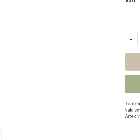
Väri
-
Artek
Kori
pöytäv
määrä
Tuotet
valaisi
Artek v