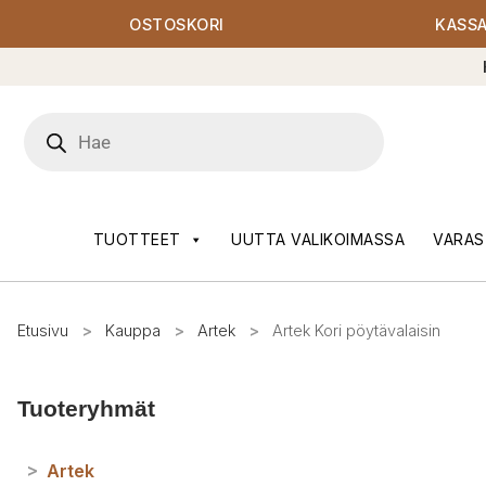
OSTOSKORI
KASS
Products
search
TUOTTEET
UUTTA VALIKOIMASSA
VARAS
Etusivu
>
Kauppa
>
Artek
>
Artek Kori pöytävalaisin
Tuoteryhmät
>
Artek