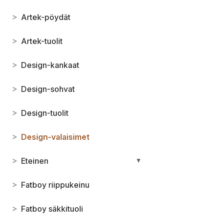
>
Artek-pöydät
>
Artek-tuolit
>
Design-kankaat
>
Design-sohvat
>
Design-tuolit
>
Design-valaisimet
>
Eteinen
▼
>
Fatboy riippukeinu
>
Fatboy säkkituoli