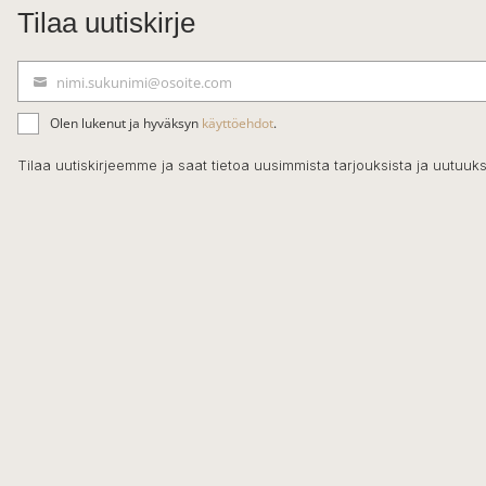
Tilaa uutiskirje
nimi.sukunimi@osoite.com
S
ä
Olen lukenut ja hyväksyn
käyttöehdot
.
h
k
Tilaa uutiskirjeemme ja saat tietoa uusimmista tarjouksista ja uutuuks
ö
p
o
s
t
i