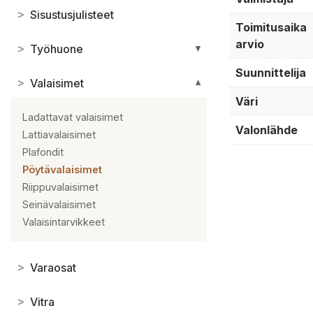
>
Sisustusjulisteet
Toimitusaika
arvio
>
Työhuone
▼
Suunnittelija
>
Valaisimet
▼
Väri
Ladattavat valaisimet
Valonlähde
Lattiavalaisimet
Plafondit
Pöytävalaisimet
Riippuvalaisimet
Seinävalaisimet
Valaisintarvikkeet
>
Varaosat
>
Vitra