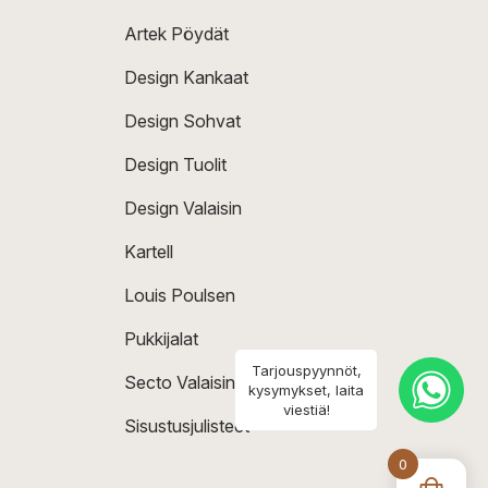
Artek Pöydät
Design Kankaat
Design Sohvat
Design Tuolit
Design Valaisin
Kartell
Louis Poulsen
Pukkijalat
Tarjouspyynnöt,
Secto Valaisin
kysymykset, laita
viestiä!
Sisustusjulisteet
0