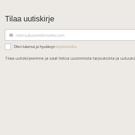
Tilaa uutiskirje
nimi.sukunimi@osoite.com
S
ä
Olen lukenut ja hyväksyn
käyttöehdot
.
h
k
Tilaa uutiskirjeemme ja saat tietoa uusimmista tarjouksista ja uutuuks
ö
p
o
s
t
i