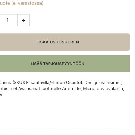
tuote (ei varastossa)
+
ide
eo
LISÄÄ OSTOSKORIIN
alaisin
LISÄÄ TARJOUSPYYNTÖÖN
unnus (SKU):
Ei saatavilla/-tietoa
Osastot:
Design-valaisimet
,
alaisimet
Avainsanat tuotteelle
Artemide
,
Micro
,
pöytävalaisin
,
eo