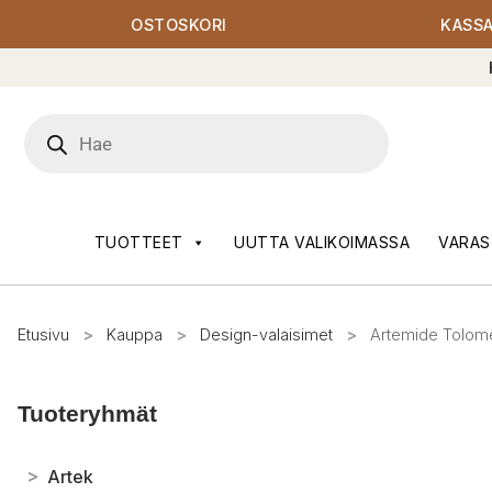
OSTOSKORI
KASS
Products
search
TUOTTEET
UUTTA VALIKOIMASSA
VARAS
Etusivu
>
Kauppa
>
Design-valaisimet
>
Artemide Tolome
Tuoteryhmät
>
Artek