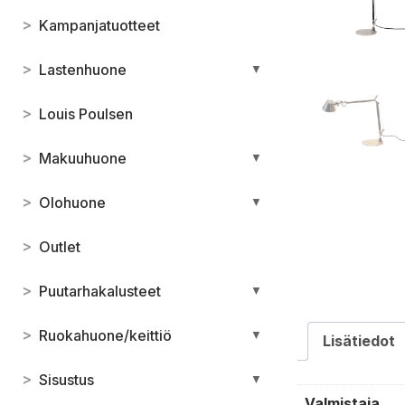
>
Kampanjatuotteet
>
Lastenhuone
▼
>
Louis Poulsen
>
Makuuhuone
▼
>
Olohuone
▼
>
Outlet
>
Puutarhakalusteet
▼
>
Ruokahuone/keittiö
▼
Lisätiedot
>
Sisustus
▼
Valmistaja