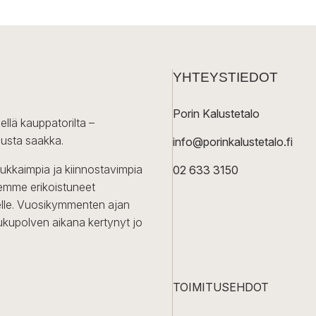
YHTEYSTIEDOT
Porin Kalustetalo
ellä kauppatorilta –
lusta saakka.
info@porinkalustetalo.fi
dukkaimpia ja kiinnostavimpia
02 633 3150
Olemme erikoistuneet
iselle. Vuosikymmenten ajan
ukupolven aikana kertynyt jo
TOIMITUSEHDOT