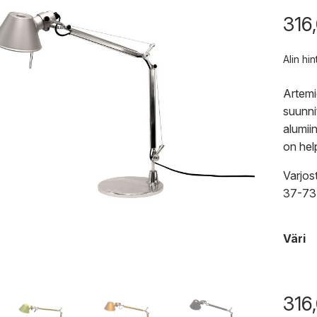
316
Alin hi
Artemi
suunni
alumii
on hel
Varjost
37-73 
Väri
316