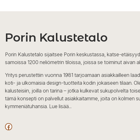
Porin Kalustetalo
Porin Kalustetalo sijaitsee Porin keskustassa, katse-etäisyyd
samoissa 1200 neliömetrin tiloissa, joissa se toiminut aivan a
Yritys perustettiin vuonna 1981 tarjoamaan asiakkailleen laa
koti- ja ulkomaisia design-tuotteita kodin jokaiseen tilaan. 
kalusteisiin, joilla on tarina – jotka kulkevat sukupolvelta to
tämä konsepti on palvellut asiakkaitamme, joita on kolmen s
kymmeniätuhansia.
Lue lisää...
Facebook