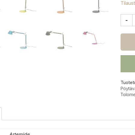
Tilaus
-
Artem
Tolom
Micro
pöytäv
määrä
Tuotet
Pöytäv
Tolom
Artemide