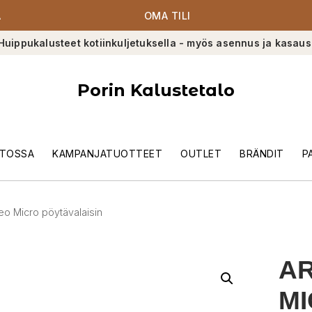
A
OMA TILI
Huippukalusteet kotiinkuljetuksella - myös asennus ja kasaus
Porin Kalustetalo
TOSSA
KAMPANJATUOTTEET
OUTLET
BRÄNDIT
P
o Micro pöytävalaisin
A
MI