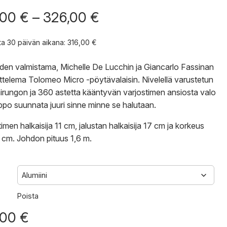
Hintaluokka:
,00
€
–
326,00
€
316,00 €
-
nta 30 päivän aikana:
316,00
€
326,00 €
den valmistama, Michelle De Lucchin ja Giancarlo Fassinan
ttelema Tolomeo Micro -pöytävalaisin. Nivelellä varustetun
nirungon ja 360 astetta kääntyvän varjostimen ansiosta valo
ppo suunnata juuri sinne minne se halutaan.
imen halkaisija 11 cm, jalustan halkaisija 17 cm ja korkeus
cm. Johdon pituus 1,6 m.
Poista
,00
€