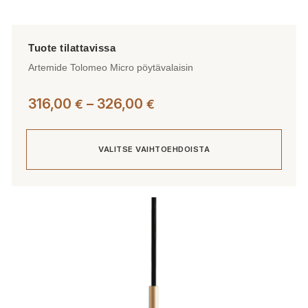
Artemide Tolomeo Micro pöytävalaisin
Hintaluokka:
316,00
–
326,00
€
€
316,00 €
-
VALITSE VAIHTOEHDOISTA
326,00 €
Tällä
tuotteella
on
useampi
muunnelma.
Voit
tehdä