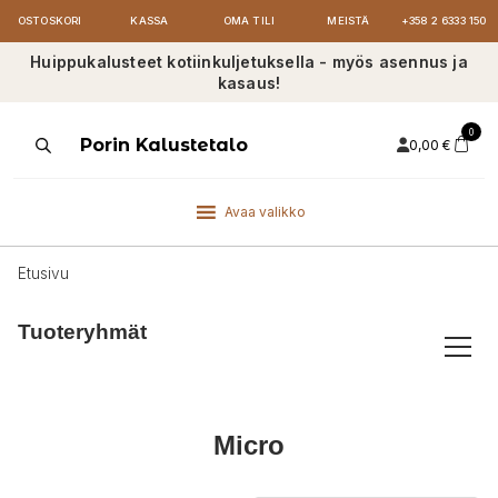
OSTOSKORI
KASSA
OMA TILI
MEISTÄ
+358 2 6333 150
Huippukalusteet kotiinkuljetuksella - myös asennus ja
kasaus!
0
Products
Porin Kalustetalo
0,00
€
search
Avaa valikko
Etusivu
Tuoteryhmät
Micro