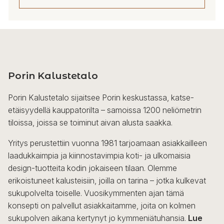
Tällä
tuotteella
on
useampi
Porin Kalustetalo
muunnelma.
Voit
Porin Kalustetalo sijaitsee Porin keskustassa, katse-
tehdä
etäisyydellä kauppatorilta – samoissa 1200 neliömetrin
valinnat
tiloissa, joissa se toiminut aivan alusta saakka.
tuotteen
sivulla.
Yritys perustettiin vuonna 1981 tarjoamaan asiakkailleen
laadukkaimpia ja kiinnostavimpia koti- ja ulkomaisia
design-tuotteita kodin jokaiseen tilaan. Olemme
erikoistuneet kalusteisiin, joilla on tarina – jotka kulkevat
sukupolvelta toiselle. Vuosikymmenten ajan tämä
konsepti on palvellut asiakkaitamme, joita on kolmen
sukupolven aikana kertynyt jo kymmeniätuhansia.
Lue