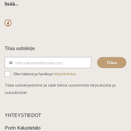
lisää...
F
a
c
Tilaa uutiskirje
e
Tilaa
nimi.sukunimi@osoite.com
b
S
ä
o
Olen lukenut ja hyväksyn
käyttöehdot
.
h
k
o
Tilaa uutiskirjeemme ja saat tietoa uusimmista tarjouksista ja
ö
uutuuksista!
k
p
o
s
t
YHTEYSTIEDOT
i
Porin Kalustetalo